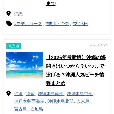
まで
沖縄
#モデルコース
#費用・予算
#2泊3日
2026/04/24
観光地
【2026年最新版】沖縄の海
開きはいつから？いつまで
泳げる？沖縄人気ビーチ情
報まとめ
沖縄
那覇
沖縄本島南部
沖縄本島中部
沖縄本島西海岸
沖縄本島北部
久米島
宮古島
石垣島