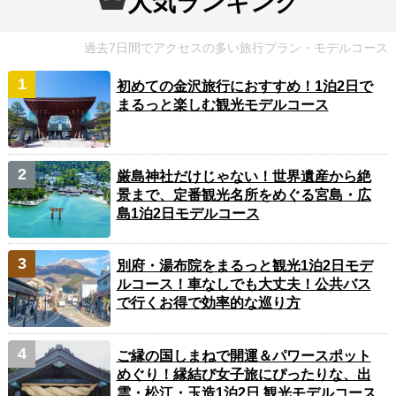
人気ランキング
過去7日間でアクセスの多い旅行プラン・モデルコース
初めての金沢旅行におすすめ！1泊2日で
まるっと楽しむ観光モデルコース
厳島神社だけじゃない！世界遺産から絶
景まで、定番観光名所をめぐる宮島・広
島1泊2日モデルコース
別府・湯布院をまるっと観光1泊2日モデ
ルコース！車なしでも大丈夫！公共バス
で行くお得で効率的な巡り方
ご縁の国しまねで開運＆パワースポット
めぐり！縁結び女子旅にぴったりな、出
雲・松江・玉造1泊2日 観光モデルコース