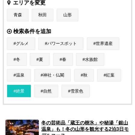
エリアを変更
青森
秋田
山形
検索条件を追加
グルメ
パワースポット
世界遺産
冬
夏
春
水族館
温泉
神社・仏閣
秋
紅葉
絶景
自然
雪景色
冬の芸術品「蔵王の樹氷」や秘湯「銀山
温泉」も！冬の山形を観光する2泊3日モ