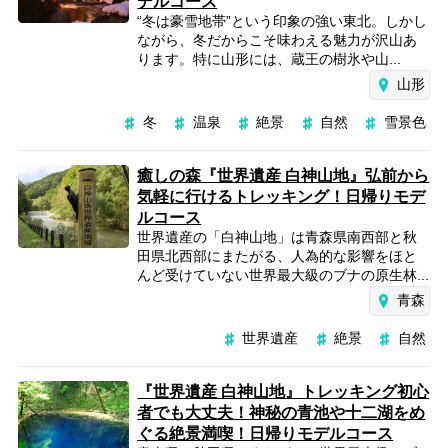
デルコース
“冬は豪雪地帯”という印象の強い東北。しかし
ながら、冬だからこそ味わえる魅力が沢山あ
ります。特に山形には、蔵王の樹氷や山...
山形
冬
温泉
絶景
自然
雪景色
癒しの森『世界遺産 白神山地』弘前から
気軽に行けるトレッキング！日帰りモデ
ルコース
世界遺産の「白神山地」は青森県南西部と秋
田県北西部にまたがる、人為的な影響をほと
んど受けていない世界最大級のブナの原生林...
青森
世界遺産
絶景
自然
『世界遺産 白神山地』トレッキング初心
者でも大丈夫！神秘の青池や十二湖をめ
ぐる絶景満喫！日帰りモデルコース