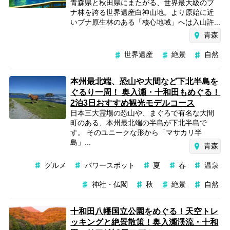
青森県と秋田県にまたがる、世界最大級のブ
ナ林を誇る世界遺産白神山地。より原始に近
いブナ原生林のある「核心地域」へは入山許...
青森
世界遺産
絶景
自然
本州最北端、恐山や大間など下北半島を
ぐるり一周！ 奥入瀬・十和田もめぐる！
2泊3日おすすめ観光モデルコース
日本三大霊場の恐山や、まぐろで有名な大間
町のある、本州最北端の半島が下北半島で
す。 そのユニークな形から「マサカリ半
島」...
青森
グルメ
パワースポット
夏
春
温泉
神社・仏閣
秋
絶景
自然
十和田八幡国立公園をめぐる！天空トレ
ッキングと絶景散策！奥入瀬渓流・十和