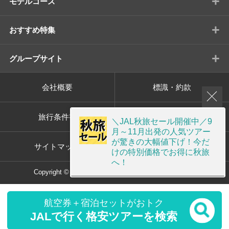
+
モデルコース
+
おすすめ特集
+
グループサイト
会社概要
標識・約款
旅行条件書
プライバシーポリシー
＼JAL秋旅セール開催中／9
月～11月出発の人気ツアー
が驚きの大幅値下げ！今だ
サイトマップ
画面共有サポート
けの特別価格でお得に秋旅
へ！
Copyright © ORION TOUR Co.,Ltd. All rights reserved.
航空券＋宿泊セットがおトク
JALで行く格安ツアーを検索