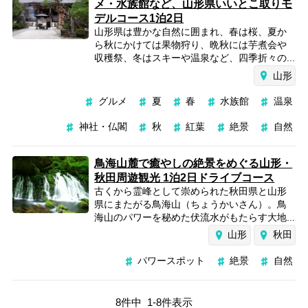
メ・水族館など、山形県いいとこ取りモ
デルコース1泊2日
山形県は豊かな自然に囲まれ、春は桜、夏か
ら秋にかけては果物狩り、晩秋には芋煮会や
収穫祭、冬はスキーや温泉など、四季折々の...
山形
グルメ
夏
春
水族館
温泉
神社・仏閣
秋
紅葉
絶景
自然
鳥海山麓で癒やしの絶景をめぐる山形・
秋田周遊観光 1泊2日ドライブコース
古くから霊峰として崇められた秋田県と山形
県にまたがる鳥海山（ちょうかいさん）。鳥
海山のパワーを秘めた伏流水がもたらす大地...
山形
秋田
パワースポット
絶景
自然
8
件中
1
-
8
件表示