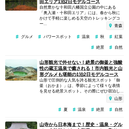
田エリア1泊2日モデルコース
自然豊かな十和田八幡国立公園の中にある
「奥入瀬・十和田エリア」には、春から秋に
かけて手軽に楽しめる天空のトレッキングコ
ー...
青森
グルメ
パワースポット
温泉
秋
紅葉
絶景
自然
山形観光で外せない！絶景の御釜と強酸
性の蔵王温泉で癒される！市内観光と山
形グルメも堪能の1泊2日モデルコース
山形で圧倒的な人気を誇る観光スポット「御
釜（おかま）」は、季節によって様々な表情
を見せる絶景スポット。その際にぜひ宿泊し...
山形
夏
温泉
絶景
自然
山寺から日本海まで！歴史・温泉・グル