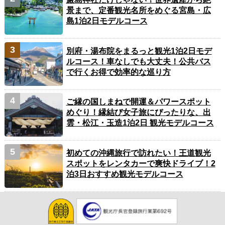
景まで、定番観光名所をめぐる宮島・広
島1泊2日モデルコース
別府・湯布院をまるっと観光1泊2日モデ
ルコース！車なしでも大丈夫！公共バス
で行くお得で効率的な巡り方
ご縁の国しまねで開運＆パワースポット
めぐり！縁結び女子旅にぴったりな、出
雲・松江・玉造1泊2日 観光モデルコース
初めての沖縄旅行で訪れたい！王道観光
スポットをレンタカーで爽快ドライブ！2
泊3日おすすめ観光モデルコース