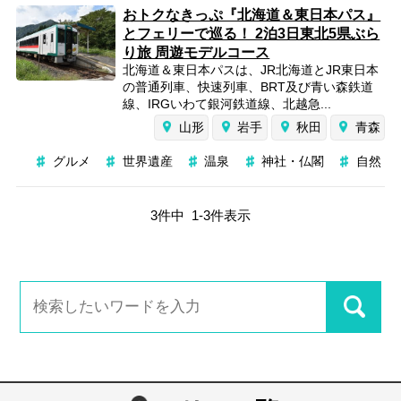
おトクなきっぷ『北海道＆東日本パス』
とフェリーで巡る！ 2泊3日東北5県ぶら
り旅 周遊モデルコース
北海道＆東日本パスは、JR北海道とJR東日本
の普通列車、快速列車、BRT及び青い森鉄道
線、IRGいわて銀河鉄道線、北越急...
山形
岩手
秋田
青森
グルメ
世界遺産
温泉
神社・仏閣
自然
3
件中
1
-
3
件表示