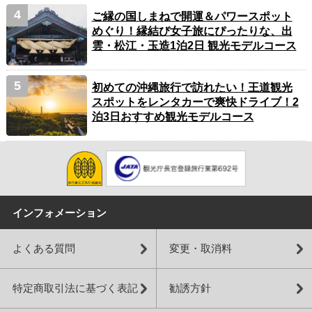
ご縁の国しまねで開運＆パワースポット
めぐり！縁結び女子旅にぴったりな、出
雲・松江・玉造1泊2日 観光モデルコース
初めての沖縄旅行で訪れたい！王道観光
スポットをレンタカーで爽快ドライブ！2
泊3日おすすめ観光モデルコース
インフォメーション
よくある質問
変更・取消料
特定商取引法に基づく表記
勧誘方針