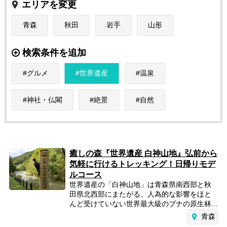
エリアを変更
青森
秋田
岩手
山形
検索条件を追加
グルメ
世界遺産
温泉
神社・仏閣
絶景
自然
癒しの森『世界遺産 白神山地』弘前から
気軽に行けるトレッキング！日帰りモデ
ルコース
世界遺産の「白神山地」は青森県南西部と秋
田県北西部にまたがる、人為的な影響をほと
んど受けていない世界最大級のブナの原生林...
青森