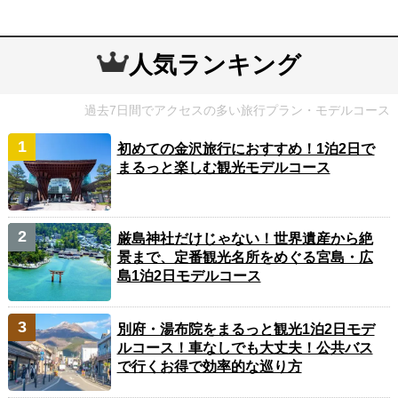
人気ランキング
過去7日間でアクセスの多い旅行プラン・モデルコース
初めての金沢旅行におすすめ！1泊2日で
まるっと楽しむ観光モデルコース
厳島神社だけじゃない！世界遺産から絶
景まで、定番観光名所をめぐる宮島・広
島1泊2日モデルコース
別府・湯布院をまるっと観光1泊2日モデ
ルコース！車なしでも大丈夫！公共バス
で行くお得で効率的な巡り方