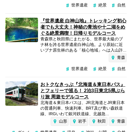
世界遺産
絶景
自然
『世界遺産 白神山地』トレッキング初心
者でも大丈夫！神秘の青池や十二湖をめ
ぐる絶景満喫！日帰りモデルコース
青森県と秋田県にまたがる、世界最大級のブ
ナ林を誇る世界遺産白神山地。より原始に近
いブナ原生林のある「核心地域」へは入山許...
青森
世界遺産
絶景
自然
おトクなきっぷ『北海道＆東日本パス』
とフェリーで巡る！ 2泊3日東北5県ぶら
り旅 周遊モデルコース
北海道＆東日本パスは、JR北海道とJR東日本
の普通列車、快速列車、BRT及び青い森鉄道
線、IRGいわて銀河鉄道線、北越急...
山形
岩手
秋田
青森