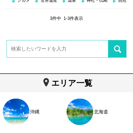
グルメ
世界遺産
温泉
神社・仏閣
自然
3
件中
1
-
3
件表示
エリア一覧
沖縄
北海道