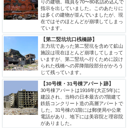
りの建物。職員を70〜80名詰め込んで
指示を出していました。このあたりに
は多くの建物が並んでいましたが、現
在ではそのほとんどが崩壊してしまっ
ています。
【第二竪坑坑口桟橋跡】
主力坑であった第二竪坑を含めて鉱山
施設は現在ほとんど崩壊してしまって
いますが、第二竪坑へ行くために設け
られた桟橋への昇降階段部分がかろう
じて残っています。
【30号棟・31号棟アパート跡】
30号棟アパートは1916年(大正5年)に
建設され、当時の日本最古の7階建て
鉄筋コンクリート造の高層アパートで
した。31号棟の1階には郵便局や公衆
電話があり、地下には美容院と理容院
がありました。