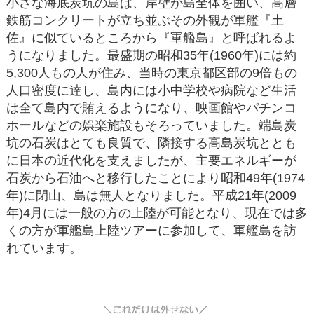
小さな海底炭坑の島は、岸壁が島全体を囲い、高層
鉄筋コンクリートが立ち並ぶその外観が軍艦『土
佐』に似ているところから『軍艦島』と呼ばれるよ
うになりました。最盛期の昭和35年(1960年)には約
5,300人もの人が住み、当時の東京都区部の9倍もの
人口密度に達し、島内には小中学校や病院など生活
は全て島内で賄えるようになり、映画館やパチンコ
ホールなどの娯楽施設もそろっていました。端島炭
坑の石炭はとても良質で、隣接する高島炭坑ととも
に日本の近代化を支えましたが、主要エネルギーが
石炭から石油へと移行したことにより昭和49年(1974
年)に閉山、島は無人となりました。平成21年(2009
年)4月には一般の方の上陸が可能となり、現在では多
くの方が軍艦島上陸ツアーに参加して、軍艦島を訪
れています。