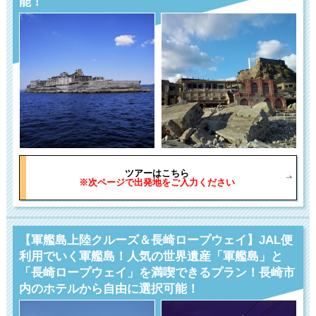
能！
ツアーはこちら
※次ページで出発地をご入力ください
【軍艦島上陸クルーズ＆長崎ロープウェイ】JAL便
利用でいく軍艦島！人気の世界遺産「軍艦島」と
「長崎ロープウェイ」を満喫できるプラン！長崎市
内のホテルから自由に選択可能！