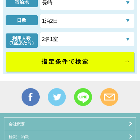
宿泊地
日数
利用人数
(1室あたり)
指定条件で検索
会社概要
標識・約款