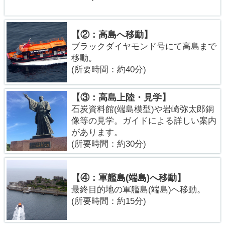
【②：高島へ移動】
ブラックダイヤモンド号にて高島まで
移動。
(所要時間：約40分)
【③：高島上陸・見学】
石炭資料館(端島模型)や岩崎弥太郎銅
像等の見学。ガイドによる詳しい案内
があります。
(所要時間：約30分)
【④：軍艦島(端島)へ移動】
最終目的地の軍艦島(端島)へ移動。
(所要時間：約15分)