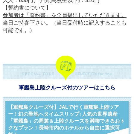
大人：650円、子供(高校生以下)：320円
【誓約書について】
参加者は「誓約書」を全員提出していただきます。
当日ご持参下さい。（当日受付時に記入することも
可能です。）
★誓約書のダウンロードはコチラ★
軍艦島上陸クルーズ付のツアーはこちら
【軍艦島クルーズ付】JALで行く軍艦島上陸ツア
ー！幻の聖地へタイムスリップ♪人気の世界遺産
「軍艦島」の周遊＆上陸クルーズを満喫できるおト
クなプラン！長崎市内のホテルから自由に選択可