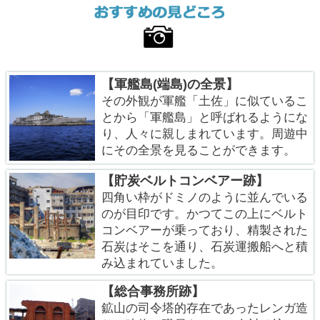
【軍艦島(端島)の全景】
その外観が軍艦「土佐」に似ているこ
とから「軍艦島」と呼ばれるようにな
り、人々に親しまれています。周遊中
にその全景を見ることができます。
【貯炭ベルトコンベアー跡】
四角い枠がドミノのように並んでいる
のが目印です。かつてこの上にベルト
コンベアーが乗っており、精製された
石炭はそこを通り、石炭運搬船へと積
み込まれていました。
【総合事務所跡】
鉱山の司令塔的存在であったレンガ造