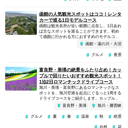
函館の人気観光スポットはココ！レンタ
カーで巡る1日モデルコース
函館は観光名所が近い範囲に点在し、1日あれ
ば主なスポットを巡ることができます。初め
て函館に行かれる方におすすめのモデルコ...
函館・湯の川・大沼
グルメ
夜景
富良野・美瑛の絶景をふたり占め！カッ
プルで回りたいおすすめ観光スポット！
1泊2日ロマンチックドライブコース
旭川・美瑛・富良野にあるロマンチックなス
ポットを、旭川空港を起点にぐるっと1周する
ドライブコースをご紹介します。カップル...
富良野・美瑛
旭川・層雲峡
グルメ
夏
春
温泉
秋
絶景
自然
花