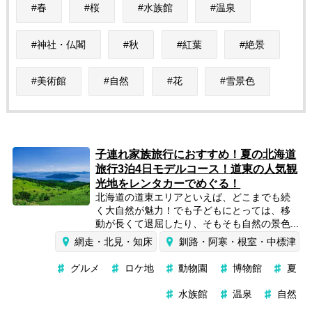
春
桜
水族館
温泉
神社・仏閣
秋
紅葉
絶景
美術館
自然
花
雪景色
子連れ家族旅行におすすめ！夏の北海道
旅行3泊4日モデルコース！道東の人気観
光地をレンタカーでめぐる！
北海道の道東エリアといえば、どこまでも続
く大自然が魅力！でも子どもにとっては、移
動が長くて退屈したり、そもそも自然の景色...
網走・北見・知床
釧路・阿寒・根室・中標津
グルメ
ロケ地
動物園
博物館
夏
水族館
温泉
自然