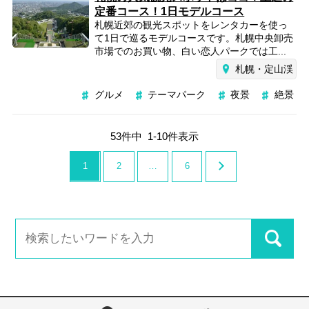
定番コース！1日モデルコース
札幌近郊の観光スポットをレンタカーを使っ
て1日で巡るモデルコースです。札幌中央卸売
市場でのお買い物、白い恋人パークでは工...
札幌・定山渓
グルメ
テーマパーク
夜景
絶景
53
件中
1
-
10
件表示
1
2
…
6