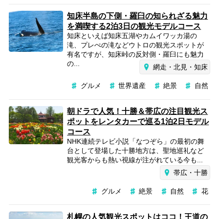
知床半島の下側・羅臼の知られざる魅力
を満喫する2泊3日の観光モデルコース
知床といえば知床五湖やカムイワッカ湯の
滝、プレぺの滝などウトロの観光スポットが
有名ですが、知床峠の反対側・羅臼にも魅力
の...
網走・北見・知床
グルメ
世界遺産
絶景
自然
朝ドラで人気！十勝＆帯広の注目観光ス
ポットをレンタカーで巡る1泊2日モデル
コース
NHK連続テレビ小説「なつぞら」の最初の舞
台として登場した十勝地方は、聖地巡礼など
観光客からも熱い視線が注がれている今も...
帯広・十勝
グルメ
絶景
自然
花
札幌の人気観光スポットはココ！王道の