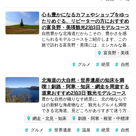
心も豊かになるカフェやショップをゆっ
たりめぐる、リピーターの方におすすめ
の富良野・美瑛観光2泊3日モデルコース
自然豊かな北海道だからこその、豊かさを感
じられるモデルコースをご紹介します。この
旅で訪れる富良野・美瑛には、エシカルな暮...
富良野・美瑛
グルメ
絶景
自然
北海道の大自然・世界遺産の知床を満
喫！釧路・阿寒・知床・網走を周遊する
道東おすすめ2泊3日 観光モデルコース
豊かな自然が織りなす絶景に、北の地ならで
はの新鮮な海産物など、観光もグルメも満喫
できる北海道。見どころがありすぎて迷う方...
網走・北見・知床
釧路・阿寒・根室・中標津
グルメ
世界遺産
温泉
絶景
自然