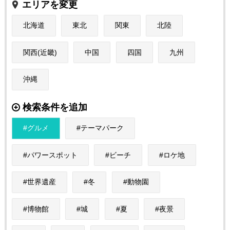
エリアを変更
北海道
東北
関東
北陸
関西(近畿)
中国
四国
九州
沖縄
検索条件を追加
グルメ
テーマパーク
パワースポット
ビーチ
ロケ地
世界遺産
冬
動物園
博物館
城
夏
夜景