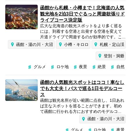
函館から札幌・小樽まで！北海道の人気
観光地を2泊3日でぐるっと周遊欲張りド
ライブコース決定版
広大な北海道の観光スポットをより多く巡る
には、到着する空港と出発する空港を変えて
片道ドライブで周遊するのが効率的です。こ...
函館・湯の川・大沼
小樽・キロロ
札幌・定山渓
登別・洞爺
グルメ
ロケ地
夜景
絶景
自然
函館の人気観光スポットはココ！車なし
でも大丈夫！バスで巡る1日モデルコー
ス
函館は観光名所が近い範囲に点在し、1日あれ
ば主なスポットを巡ることができます。初め
て函館に行かれる方におすすめのモデルコ...
函館・湯の川・大沼
グルメ
ロケ地
夜景