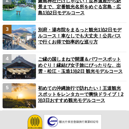
厳島神社だけじゃない！世界遺産から絶
景まで、定番観光名所をめぐる宮島・広
島1泊2日モデルコース
別府・湯布院をまるっと観光1泊2日モデ
ルコース！車なしでも大丈夫！公共バス
で行くお得で効率的な巡り方
ご縁の国しまねで開運＆パワースポット
めぐり！縁結び女子旅にぴったりな、出
雲・松江・玉造1泊2日 観光モデルコース
初めての沖縄旅行で訪れたい！王道観光
スポットをレンタカーで爽快ドライブ！2
泊3日おすすめ観光モデルコース