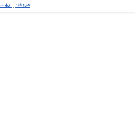
#子連れ
#持ち物