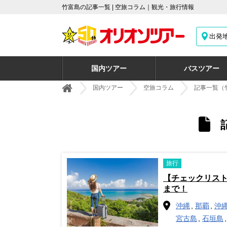
竹富島の記事一覧 | 空旅コラム｜観光・旅行情報
出発
国内ツアー
バスツアー
国内ツアー
空旅コラム
記事一覧（
旅行
【チェックリス
まで！
沖縄
那覇
沖
宮古島
石垣島