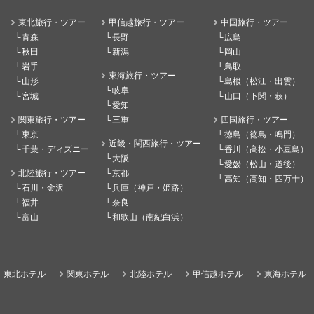
東北旅行・ツアー
甲信越旅行・ツアー
中国旅行・ツアー
青森
長野
広島
秋田
新潟
岡山
岩手
鳥取
東海旅行・ツアー
山形
島根（松江・出雲）
岐阜
宮城
山口（下関・萩）
愛知
関東旅行・ツアー
三重
四国旅行・ツアー
東京
徳島（徳島・鳴門）
近畿・関西旅行・ツアー
千葉・ディズニー
香川（高松・小豆島）
大阪
愛媛（松山・道後）
北陸旅行・ツアー
京都
高知（高知・四万十）
石川・金沢
兵庫（神戸・姫路）
福井
奈良
富山
和歌山（南紀白浜）
東北ホテル
関東ホテル
北陸ホテル
甲信越ホテル
東海ホテル