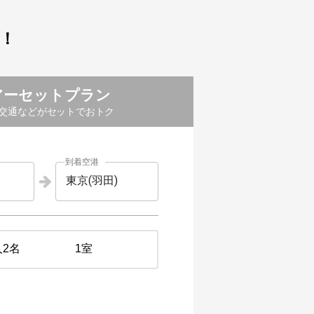
！
アーセットプラン
交通などがセットでおトク
到着空港