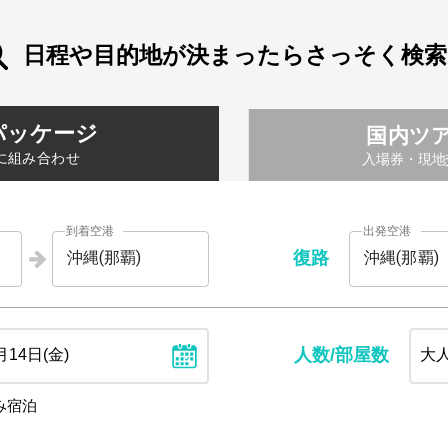
日程や目的地が決まったらさっそく検索
パッケージ
国内ツ
に組み合わせ
入場券・現地
到着空港
出発空港
復路
人数/部屋数
み宿泊