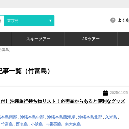
よく
地
東京発
スキーツアー
JRツアー
竹富島）
記事一覧（竹富島）
2025/11/25
ト付】沖縄旅行持ち物リスト！必需品からあると便利なグッズ
縄本島南部
沖縄本島中部
沖縄本島西海岸
沖縄本島北部
久米島
竹富島
西表島
小浜島
与那国島
南大東島