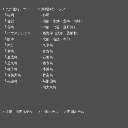
九州旅行・ツアー
沖縄旅行・ツアー
福岡
那覇
佐賀
南部（糸満・豊崎・南城）
長崎
中部（北谷・宜野湾）
ハウステンボス
西海岸（読谷・恩納村）
熊本
北部（名護・本部）
大分
久米島
宮崎
宮古島
鹿児島
石垣島
屋久島
西表島
種子島
小浜島
奄美大島
竹富島
与論島
与那国島
南大東島
近畿・関西ホテル
中国ホテル
四国ホテル