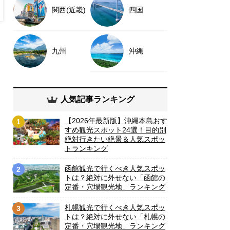
関西(近畿)
四国
九州
沖縄
人気記事ランキング
【2026年最新版】沖縄本島おす
1
すめ観光スポット24選！目的別
絶対行きたい絶景＆人気スポッ
トランキング
函館観光で行くべき人気スポッ
2
トは？絶対に外せない「函館の
定番・穴場観光地」ランキング
札幌観光で行くべき人気スポッ
3
トは？絶対に外せない「札幌の
定番・穴場観光地」ランキング