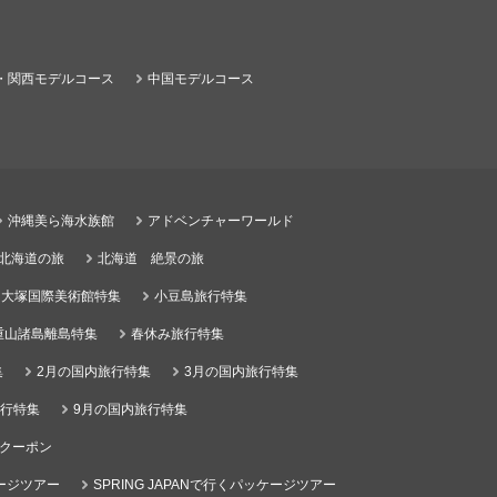
・関西モデルコース
中国モデルコース
沖縄美ら海水族館
アドベンチャーワールド
る北海道の旅
北海道 絶景の旅
大塚国際美術館特集
小豆島旅行特集
重山諸島離島特集
春休み旅行特集
集
2月の国内旅行特集
3月の国内旅行特集
旅行特集
9月の国内旅行特集
クーポン
ケージツアー
SPRING JAPANで行くパッケージツアー