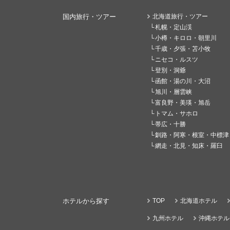
国内旅行・ツアー
北海道旅行・ツアー
札幌・定山渓
小樽・キロロ・朝里川
千歳・夕張・苫小牧
ニセコ・ルスツ
登別・洞爺
函館・湯の川・大沼
旭川・層雲峡
富良野・美瑛・旭岳
トマム・サホロ
帯広・十勝
釧路・阿寒・根室・中標津
網走・北見・知床・羅臼
ホテルから探す
TOP
北海道ホテル
九州ホテル
沖縄ホテル