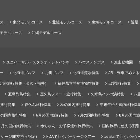
ス
東北モデルコース
北陸モデルコース
東海モデルコース
近畿
モデルコース
沖縄モデルコース
ユニバーサル・スタジオ・ジャパン®
ハウステンボス
旭山動物園
ー
北海道ゴルフ
九州ゴルフ
北海道流氷特集
JR・列車でめぐ
北陸旅行特集（金沢・福井）
福井県立恐竜博物館特集
出雲旅行特集
五島列島特集
屋久島ツアー・旅行特集
久米島ハテの浜特集
八
）旅行特集
夏休み旅行特集
秋の国内旅行特集
年末年始の国内旅行特
月の国内旅行特集
6月の国内旅行特集
7月の国内旅行特集
8月の国内
1月の国内旅行特集
赤ちゃん・お子様連れ旅行特集
国内旅行に使える割引
ケージ(航空券＋宿泊)
FDAで行くパッケージツアー
Jetstarで行くパッ