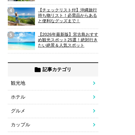
【チェックリスト付】沖縄旅行
4
持ち物リスト！必需品からある
と便利なグッズまで！
【2026年最新版】宮古島おすす
5
め観光スポット25選！絶対行き
たい絶景＆人気スポット
記事カテゴリ
観光地
ホテル
グルメ
カップル