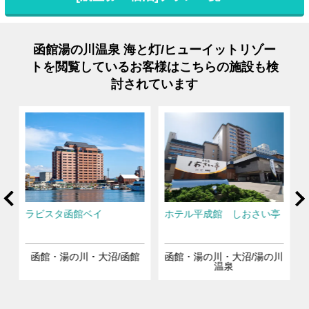
函館湯の川温泉 海と灯/ヒューイットリゾー
トを閲覧しているお客様はこちらの施設も検
討されています
rev
Ne
ラビスタ函館ベイ
ホテル平成館 しおさい亭
川
函館・湯の川・大沼/函館
函館・湯の川・大沼/湯の川
温泉