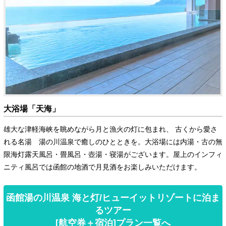
大浴場「天海」
雄大な津軽海峡を眺めながら月と漁火の灯に包まれ、 古くから愛さ
れる名湯 湯の川温泉で癒しのひとときを。大浴場には内湯・古の無
限海灯露天風呂・畳風呂・壺湯・寝湯がございます。屋上のインフィ
ニティ風呂では函館の地酒で月見酒をお楽しみいただけます。
函館湯の川温泉 海と灯/ヒューイットリゾートに泊ま
るツアー
[航空券＋宿泊]プラン一覧へ