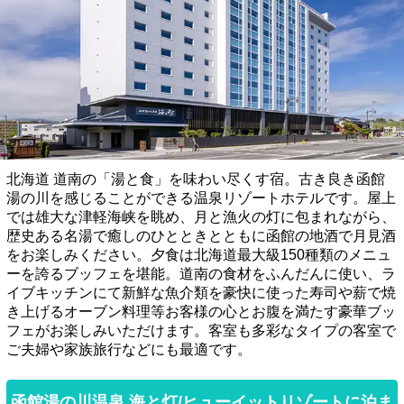
北海道 道南の「湯と食」を味わい尽くす宿。古き良き函館
湯の川を感じることができる温泉リゾートホテルです。屋上
では雄大な津軽海峡を眺め、月と漁火の灯に包まれながら、
歴史ある名湯で癒しのひとときとともに函館の地酒で月見酒
をお楽しみください。夕食は北海道最大級150種類のメニュ
ーを誇るブッフェを堪能。道南の食材をふんだんに使い、ラ
イブキッチンにて新鮮な魚介類を豪快に使った寿司や薪で焼
き上げるオーブン料理等お客様の心とお腹を満たす豪華ブッ
フェがお楽しみいただけます。客室も多彩なタイプの客室で
ご夫婦や家族旅行などにも最適です。
函館湯の川温泉 海と灯/ヒューイットリゾートに泊ま