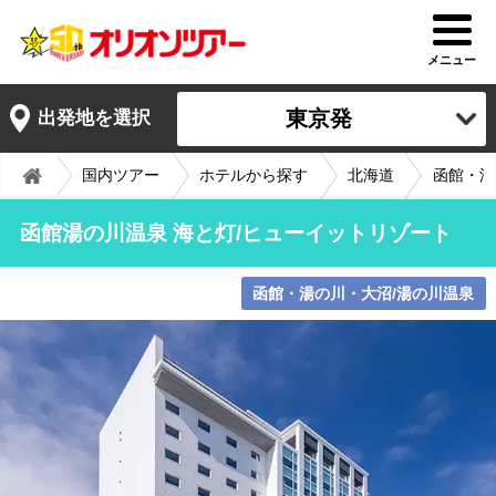
メニュー
東京発
出発地を選択
国内ツアー
ホテルから探す
北海道
函館・湯
函館湯の川温泉 海と灯/ヒューイットリゾート
函館・湯の川・大沼/湯の川温泉