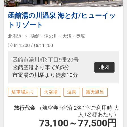
函館湯の川温泉 海と灯/ヒューイッ
トリゾート
北海道
函館・湯の川・大沼・奥尻
In 15:00 / Out 11:00
函館市湯川町3丁目9番20号
函館空港より車で約5分
地図
市電湯の川駅より徒歩10分
駐車場あり
大浴場
温泉
露天風呂
旅行代金
（航空券+宿泊 2名1室ご利用時 大
人1名様あたり）
73,100～77,500
円