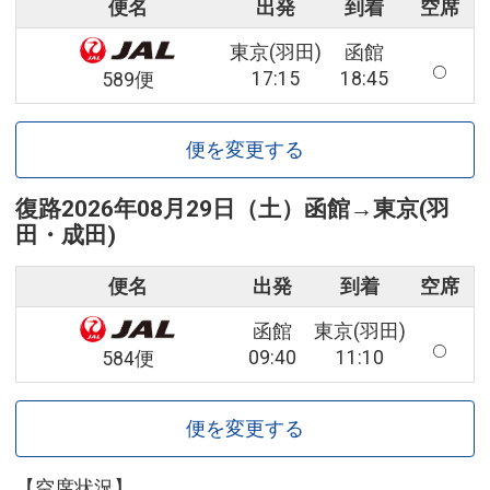
便名
出発
到着
空席
東京(羽田)
函館
17:15
18:45
589便
便を変更する
復路
2026年08月29日（土）
函館
→
東京(羽
田・成田)
便名
出発
到着
空席
函館
東京(羽田)
09:40
11:10
584便
便を変更する
【空席状況】