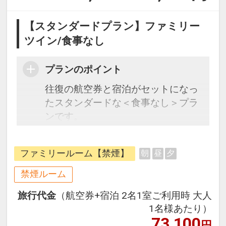
【スタンダードプラン】ファミリー
ツイン/食事なし
プランのポイント
往復の航空券と宿泊がセットになっ
たスタンダードな＜食事なし＞プラ
ンです。
フライトと宿泊を自由に組み合わせ
できるダイナミックパッケージだか
ファミリールーム【禁煙】
朝
昼
夕
ら、一都市滞在はもちろん周遊旅行
にも最適！
禁煙ルーム
旅行期間中の1泊だけの宿泊や延
旅行代金
（航空券+宿泊 2名1室ご利用時 大人
泊・飛び泊なども自由自在です。
1名様あたり）
フライトは、安心のJAL（または
73,100
円
JALグループ）確約！フライトマイ