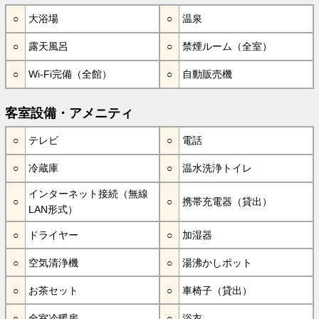
大浴場
温泉
露天風呂
禁煙ルーム（全室）
Wi-Fi完備（全館）
自動販売機
客室設備・アメニティ
テレビ
電話
冷蔵庫
温水洗浄トイレ
インターネット接続（無線
携帯充電器（貸出）
LAN形式）
ドライヤー
加湿器
空気清浄機
湯沸かしポット
お茶セット
車椅子（貸出）
全室冷暖房
浴衣