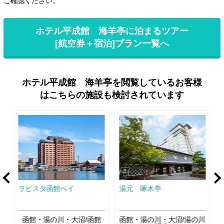
ご確認ください。
ホテル平成館 海羊亭に泊まるツアー
[航空券＋宿泊]プラン一覧へ
ホテル平成館 海羊亭を閲覧しているお客様
はこちらの施設も検討されています
rev
Ne
ラビスタ函館ベイ
湯元 啄木亭
川
函館・湯の川・大沼/函館
函館・湯の川・大沼/湯の川