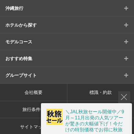
+
沖縄旅行
+
ホテルから探す
+
モデルコース
+
おすすめ特集
+
グループサイト
会社概要
標識・約款
旅行条件書
プライバシーポリシー
＼JAL秋旅セール開催中／9
月～11月出発の人気ツアー
が驚きの大幅値下げ！今だ
サイトマップ
画面共有サポート
けの特別価格でお得に秋旅