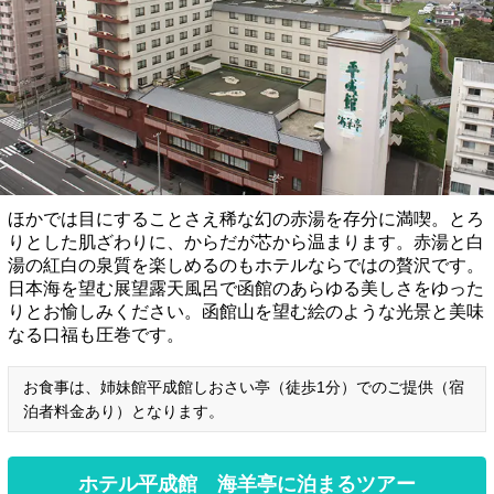
ほかでは目にすることさえ稀な幻の赤湯を存分に満喫。とろ
りとした肌ざわりに、からだが芯から温まります。赤湯と白
湯の紅白の泉質を楽しめるのもホテルならではの贅沢です。
日本海を望む展望露天風呂で函館のあらゆる美しさをゆった
りとお愉しみください。函館山を望む絵のような光景と美味
なる口福も圧巻です。
お食事は、姉妹館平成館しおさい亭（徒歩1分）でのご提供（宿
泊者料金あり）となります。
ホテル平成館 海羊亭に泊まるツアー