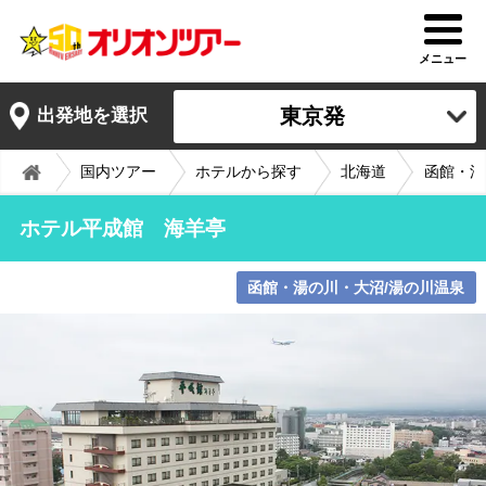
メニュー
東京発
出発地を選択
国内ツアー
ホテルから探す
北海道
函館・湯
ホテル平成館 海羊亭
函館・湯の川・大沼/湯の川温泉