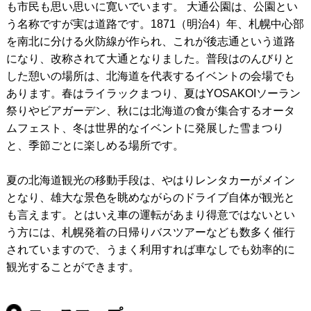
も市民も思い思いに寛いでいます。 大通公園は、公園とい
う名称ですが実は道路です。1871（明治4）年、札幌中心部
を南北に分ける火防線が作られ、これが後志通という道路
になり、改称されて大通となりました。普段はのんびりと
した憩いの場所は、北海道を代表するイベントの会場でも
あります。春はライラックまつり、夏はYOSAKOIソーラン
祭りやビアガーデン、秋には北海道の食が集合するオータ
ムフェスト、冬は世界的なイベントに発展した雪まつり
と、季節ごとに楽しめる場所です。
夏の北海道観光の移動手段は、やはりレンタカーがメイン
となり、雄大な景色を眺めながらのドライブ自体が観光と
も言えます。とはいえ車の運転があまり得意ではないとい
う方には、札幌発着の日帰りバスツアーなども数多く催行
されていますので、うまく利用すれば車なしでも効率的に
観光することができます。