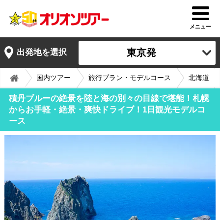
メニュー
東京発
出発地を選択
国内ツアー
旅行プラン・モデルコース
北海道
積丹ブルーの絶景を陸と海の別々の目線で堪能！札幌
からお手軽・絶景・爽快ドライブ！1日観光モデルコ
ース