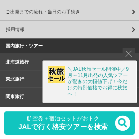
ご出発までの流れ・当日のお手続き
採用情報
国内旅行・ツアー
+
北海道旅行
＼JAL秋旅セール開催中／9
月～11月出発の人気ツアー
+
東北旅行
が驚きの大幅値下げ！今だ
けの特別価格でお得に秋旅
へ！
+
関東旅行
+
北陸旅行
航空券＋宿泊セットがおトク
JALで行く格安ツアーを検索
+
甲信越旅行