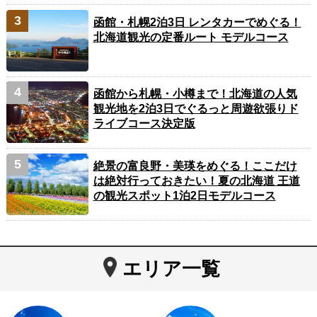
函館・札幌2泊3日 レンタカーでめぐる！
北海道観光の定番ルート モデルコース
函館から札幌・小樽まで！北海道の人気
観光地を2泊3日でぐるっと周遊欲張りド
ライブコース決定版
絶景の富良野・美瑛をめぐる！ここだけ
は絶対行っておきたい！夏の北海道 王道
の観光スポット1泊2日モデルコース
エリア一覧