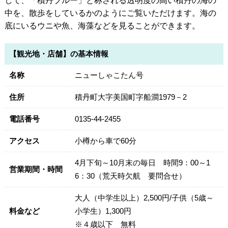
して、「積丹ブルー」と称される透明度の高い積丹の海の
中を、散歩をしているかのようにご覧いただけます。海の
底にいるウニや魚、海藻などを見ることができます。
【観光地・店舗】の基本情報
名称
ニューしゃこたん号
住所
積丹町大字美国町字船澗1979－2
電話番号
0135-44-2455
アクセス
小樽から車で60分
4月下旬～10月末の毎日 時間9：00～1
営業期間・時間
6：30（荒天時欠航 要問合せ）
大人（中学生以上）2,500円/子供（5歳～
料金など
小学生）1,300円
※４歳以下 無料