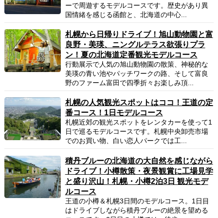
ーで周遊するモデルコースです。歴史があり異
国情緒を感じる函館と、北海道の中心...
札幌から日帰りドライブ！旭山動物園と富
良野・美瑛、ニングルテラス欲張りプラ
ン！夏の北海道定番観光モデルコース
行動展示で人気の旭山動物園の散策、神秘的な
美瑛の青い池やパッチワークの路、そして富良
野のファーム富田で四季折々お楽しみ頂...
札幌の人気観光スポットはココ！王道の定
番コース！1日モデルコース
札幌近郊の観光スポットをレンタカーを使って1
日で巡るモデルコースです。札幌中央卸売市場
でのお買い物、白い恋人パークでは工...
積丹ブルーの北海道の大自然を感じながら
ドライブ！小樽散策・夜景観賞に工場見学
と盛り沢山！札幌・小樽2泊3日 観光モデ
ルコース
王道の小樽＆札幌3日間のモデルコース。1日目
はドライブしながら積丹ブルーの絶景を望める