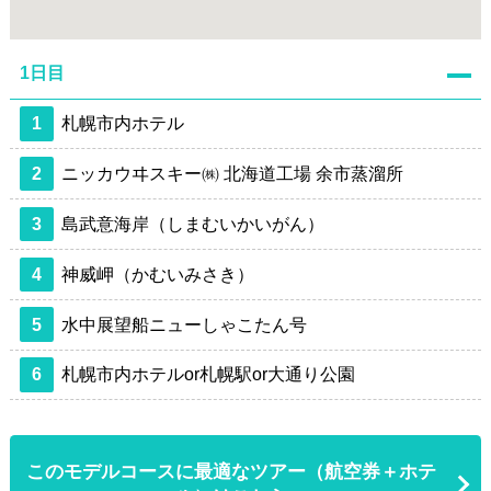
1日目
1
札幌市内ホテル
2
ニッカウヰスキー㈱ 北海道工場 余市蒸溜所
3
島武意海岸（しまむいかいがん）
4
神威岬（かむいみさき）
5
水中展望船ニューしゃこたん号
6
札幌市内ホテルor札幌駅or大通り公園
このモデルコースに最適なツアー（航空券＋ホテ