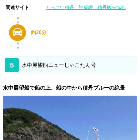
関連サイト
どっこい積丹 神威岬｜積丹観光協会
約30分
5
水中展望船ニューしゃこたん号
水中展望船で船の上、船の中から積丹ブルーの絶景