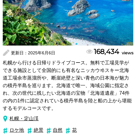
168,434
更新日：
2025年6月6日
views
札幌から行ける日帰りドライブコース。無料で工場見学が
できる施設として全国的にも有名なニッカウヰスキー北海
道工場余市蒸溜所や、断崖絶壁と深い青色の日本海が魅力
の積丹半島を巡ります。北海道で唯一、海域公園に指定さ
れ、次の世代に残したい北海道の宝物「北海道遺産」74件
の内の1件に認定されている積丹半島を陸と船の上から堪能
するモデルコースです。
札幌・定山渓
ロケ地
絶景
自然
花