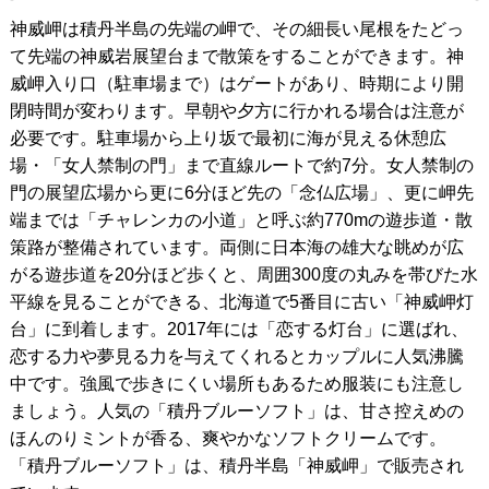
神威岬は積丹半島の先端の岬で、その細長い尾根をたどっ
て先端の神威岩展望台まで散策をすることができます。神
威岬入り口（駐車場まで）はゲートがあり、時期により開
閉時間が変わります。早朝や夕方に行かれる場合は注意が
必要です。駐車場から上り坂で最初に海が見える休憩広
場・「女人禁制の門」まで直線ルートで約7分。女人禁制の
門の展望広場から更に6分ほど先の「念仏広場」、更に岬先
端までは「チャレンカの小道」と呼ぶ約770mの遊歩道・散
策路が整備されています。両側に日本海の雄大な眺めが広
がる遊歩道を20分ほど歩くと、周囲300度の丸みを帯びた水
平線を見ることができる、北海道で5番目に古い「神威岬灯
台」に到着します。2017年には「恋する灯台」に選ばれ、
恋する力や夢見る力を与えてくれるとカップルに人気沸騰
中です。強風で歩きにくい場所もあるため服装にも注意し
ましょう。人気の「積丹ブルーソフト」は、甘さ控えめの
ほんのりミントが香る、爽やかなソフトクリームです。
「積丹ブルーソフト」は、積丹半島「神威岬」で販売され