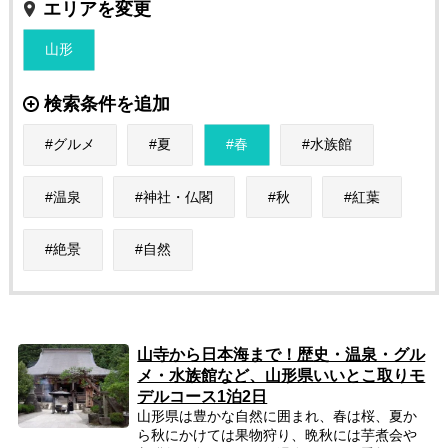
エリアを変更
山形
検索条件を追加
グルメ
夏
春
水族館
温泉
神社・仏閣
秋
紅葉
絶景
自然
山寺から日本海まで！歴史・温泉・グル
メ・水族館など、山形県いいとこ取りモ
デルコース1泊2日
山形県は豊かな自然に囲まれ、春は桜、夏か
ら秋にかけては果物狩り、晩秋には芋煮会や