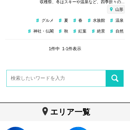
収穫祭、冬はスキーや温泉など、四季折々の...
山形
グルメ
夏
春
水族館
温泉
神社・仏閣
秋
紅葉
絶景
自然
1
件中
1
-
1
件表示
エリア一覧