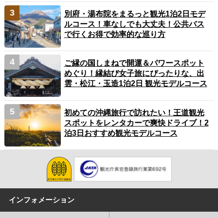
別府・湯布院をまるっと観光1泊2日モデ
ルコース！車なしでも大丈夫！公共バス
で行くお得で効率的な巡り方
ご縁の国しまねで開運＆パワースポット
めぐり！縁結び女子旅にぴったりな、出
雲・松江・玉造1泊2日 観光モデルコース
初めての沖縄旅行で訪れたい！王道観光
スポットをレンタカーで爽快ドライブ！2
泊3日おすすめ観光モデルコース
インフォメーション