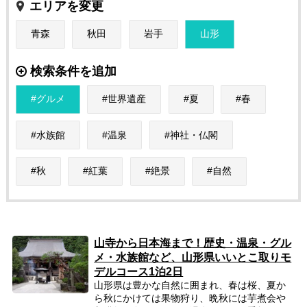
エリアを変更
青森
秋田
岩手
山形
検索条件を追加
グルメ
世界遺産
夏
春
水族館
温泉
神社・仏閣
秋
紅葉
絶景
自然
山寺から日本海まで！歴史・温泉・グル
メ・水族館など、山形県いいとこ取りモ
デルコース1泊2日
山形県は豊かな自然に囲まれ、春は桜、夏か
ら秋にかけては果物狩り、晩秋には芋煮会や