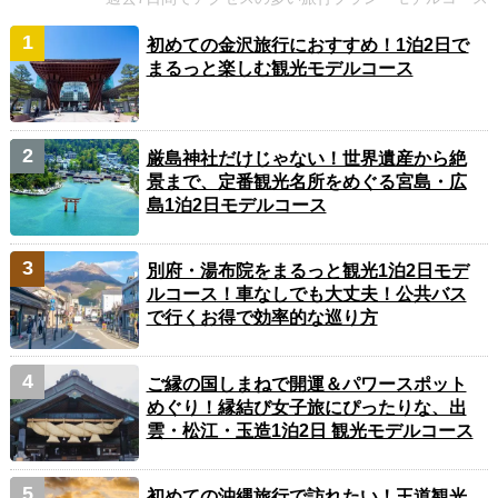
初めての金沢旅行におすすめ！1泊2日で
まるっと楽しむ観光モデルコース
厳島神社だけじゃない！世界遺産から絶
景まで、定番観光名所をめぐる宮島・広
島1泊2日モデルコース
別府・湯布院をまるっと観光1泊2日モデ
ルコース！車なしでも大丈夫！公共バス
で行くお得で効率的な巡り方
ご縁の国しまねで開運＆パワースポット
めぐり！縁結び女子旅にぴったりな、出
雲・松江・玉造1泊2日 観光モデルコース
初めての沖縄旅行で訪れたい！王道観光