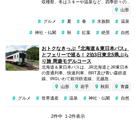
収穫祭、冬はスキーや温泉など、四季折々の...
山形
グルメ
夏
春
水族館
温泉
神社・仏閣
秋
紅葉
絶景
自然
おトクなきっぷ『北海道＆東日本パス』
とフェリーで巡る！ 2泊3日東北5県ぶら
り旅 周遊モデルコース
北海道＆東日本パスは、JR北海道とJR東日本
の普通列車、快速列車、BRT及び青い森鉄道
線、IRGいわて銀河鉄道線、北越急...
山形
岩手
秋田
青森
グルメ
世界遺産
温泉
神社・仏閣
自然
2
件中
1
-
2
件表示