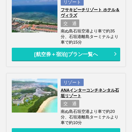
リゾート
フサキビーチリゾート ホテル＆
ヴィラズ
交 通
南ぬ島石垣空港より車で約35
分、石垣港離島ターミナルより
車で約15分
[航空券＋宿泊]プラン一覧へ
リゾート
ANAインターコンチネンタル石
垣リゾート
交 通
南ぬ島石垣空港より車で約20
分、石垣港離島ターミナルより
車で約10分