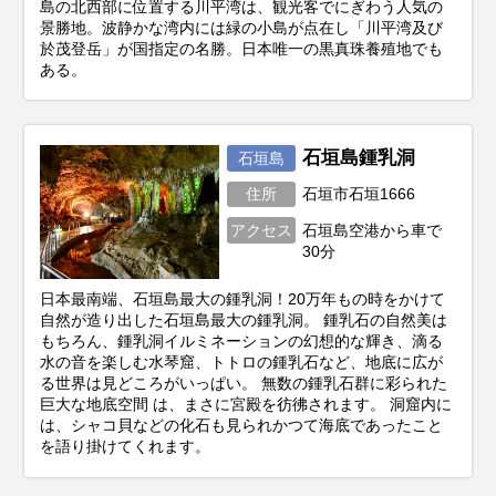
島の北西部に位置する川平湾は、観光客でにぎわう人気の
景勝地。波静かな湾内には緑の小島が点在し「川平湾及び
於茂登岳」が国指定の名勝。日本唯一の黒真珠養殖地でも
ある。
石垣島鍾乳洞
石垣島
住所
石垣市石垣1666
アクセス
石垣島空港から車で
30分
日本最南端、石垣島最大の鍾乳洞！20万年もの時をかけて
自然が造り出した石垣島最大の鍾乳洞。 鍾乳石の自然美は
もちろん、鍾乳洞イルミネーションの幻想的な輝き、滴る
水の音を楽しむ水琴窟、トトロの鍾乳石など、地底に広が
る世界は見どころがいっぱい。 無数の鍾乳石群に彩られた
巨大な地底空間 は、まさに宮殿を彷彿されます。 洞窟内に
は、シャコ貝などの化石も見られかつて海底であったこと
を語り掛けてくれます。