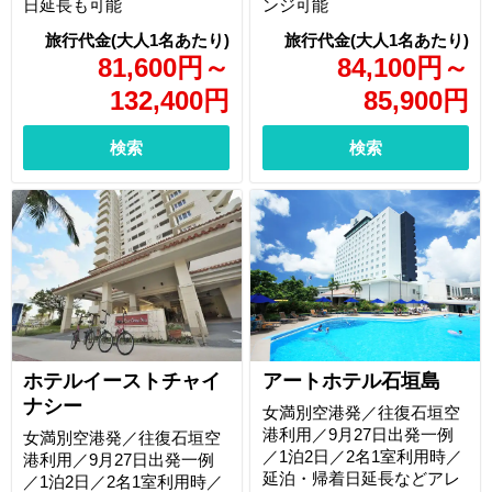
日延長も可能
ンジ可能
81,600
円
～
84,100
円
～
132,400
円
85,900
円
検索
検索
ホテルイーストチャイ
アートホテル石垣島
ナシー
女満別空港発／往復石垣空
港利用／9月27日出発一例
女満別空港発／往復石垣空
／1泊2日／2名1室利用時／
港利用／9月27日出発一例
延泊・帰着日延長などアレ
／1泊2日／2名1室利用時／