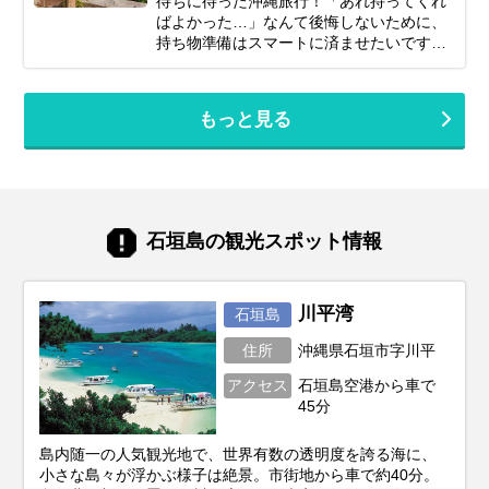
待ちに待った沖縄旅行！「あれ持ってくれ
あなたの「行ってみたい！」がきっと見つ
ばよかった…」なんて後悔しないために、
かるはず。次の石垣島旅行の計画に、ぜひ
持ち物準備はスマートに済ませたいですよ
お役立てください。
ね。このガイドを読めば、必需品から便利
グッズまでしっかりチェックできます。忘
れ物ゼロで、身軽に、快適に！最高の沖縄
もっと見る
旅行をスタートさせるための準備を始めま
しょう♪
石垣島の観光スポット情報
川平湾
石垣島
住所
沖縄県石垣市字川平
アクセス
石垣島空港から車で
45分
島内随一の人気観光地で、世界有数の透明度を誇る海に、
小さな島々が浮かぶ様子は絶景。市街地から車で約40分。