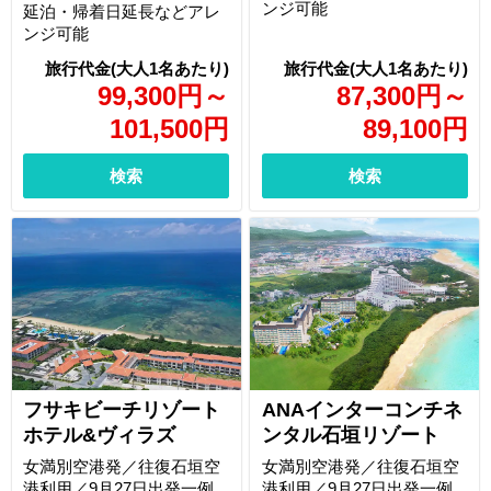
ンジ可能
延泊・帰着日延長などアレ
ンジ可能
99,300
円
～
87,300
円
～
101,500
円
89,100
円
検索
検索
フサキビーチリゾート
ANAインターコンチネ
ホテル&ヴィラズ
ンタル石垣リゾート
女満別空港発／往復石垣空
女満別空港発／往復石垣空
港利用／9月27日出発一例
港利用／9月27日出発一例