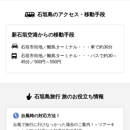
ジャケット
ニット
ニット
ニット
パーカー
カーディガン
カーディガン
カーディガン
半袖シャツ
長袖シャツ
ジャケット
ジャケット
コート
半袖シャツ
半袖シャツ
半袖シャツ
半袖シャツ
ノースリーブ
11月の沖縄は秋が深まり、平均気温は約23℃と快適な日が多
12月の沖縄は冬を迎えますが、平均気温は約20℃で、日本本
1月の沖縄は冬にあたりますが、平均気温は約19℃と日本本
2月の沖縄も引き続き穏やかな冬の気候が続きます。平均気
3月の沖縄は春の訪れを感じる時期で、平均気温は21℃近く
4月の沖縄は春本番で、平均気温は24℃前後と過ごしやすい
5月の沖縄は初夏を迎え、平均気温は26℃を超える日もあり
6月の沖縄は梅雨の時期にあたり、湿度が高く雨の日が多い
7月の沖縄は梅雨が明け、夏本番の暑さを迎えます。平均気
石垣島のアクセス・移動手段
いです。日中は長袖シャツや薄手のカーディガンで過ごせま
土の冬に比べるとかなり温暖です。日中は長袖シャツや薄手
土に比べると暖かいです。日中は薄手のニットや長袖シャツ
温は20℃前後で、日中はカットソーや薄手のニットで過ごす
まで上がります。日中は暖かい日が多いため、半袖シャツに
季節です。日中は半袖シャツや軽めのパンツ、スカートで快
ます。日中はTシャツやショートパンツ、スカートなどの軽
のが特徴です。平均気温は29℃前後で、日中は半袖シャツや
温は30℃を超える日も多く、紫外線が非常に強いので、日焼
すが、朝晩は少し肌寒く感じることもあります。そのため、
のニットに軽いジャケットを羽織るスタイルが快適ですが、
で快適に過ごせますが、朝晩は冷え込むこともあるため、軽
ことが多いです。朝晩の寒さに備えて、軽めのコートやスト
薄手のカーディガンやパーカーを羽織るスタイルがおすすめ
適に観光が楽しめますが、朝晩は少し涼しい日もあるため、
装で快適に過ごせますが、朝晩は涼しさを感じることがある
ショートパンツで快適に過ごせますが、雨対策が必要です。
け対策が欠かせません。軽量で通気性の良いTシャツやノー
新石垣空港からの移動手段
軽めのジャケットやストールを持参しておくと便利です。こ
朝晩は15℃前後まで冷え込むこともあるため、防寒対策を意
いジャケットやウィンドブレーカーを用意しておくと安心で
ールを持参すると便利です。観光地では屋外を歩く時間が長
です。朝晩は少し冷えることもあるので、重ね着で調整でき
薄手のカーディガンやジャケットを持ち歩くと便利です。海
ため、薄手のカーディガンやシャツを携帯しておくと便利で
軽量で速乾性のある素材の服を選び、湿気にも対応できるス
スリーブシャツ、ショートパンツやスカートを選び、涼しく
の時期は湿度が下がり過ごしやすいですが、海辺では風が強
識しましょう。観光地巡りでは動きやすいスニーカーが最適
す。風が強い日もあるので、風を通しにくい素材の服が便利
くなることがあるため、動きやすい服装と防風対策が重要で
る服装が快適です。観光地やアクティビティでは、軽量で通
辺を訪れる場合は、風が冷たく感じられることもあるので、
す。湿度が高くなり始めるため、通気性の良い素材の服を選
タイルがおすすめです。折りたたみ傘やレインコートを持参
快適な服装を心がけましょう。帽子やサングラス、日焼け止
石垣市街地／離島ターミナル・・・車で約30分
い日もあるため、風を防ぐ素材のアウターが役立ちます。観
で、海風の強い場所を訪れる場合は風を通しにくい素材の服
です。観光では歩きやすいスニーカーを選び、防水性がある
す。また、雨が降る日もあるので、折りたたみ傘やレインシ
気性の良いスニーカーが役立ちます。沖縄特有の湿気が増し
風を防ぐ上着を準備してください。紫外線対策として帽子や
ぶのがポイントです。5月は紫外線が強くなるため、帽子や
し、防水性のあるスニーカーやサンダルを用意してくださ
めを必ず用意し、特にビーチを訪れる際はラッシュガードを
石垣市街地／離島ターミナル・・・バスで約30～
光地を巡る際には、動きやすいスニーカーや防滑性のある靴
がおすすめです。
ものを用意しておくと突然の雨にも対応できます。沖縄特有
ューズを用意しておくと安心です。沖縄ならではの自然や文
てくるため、速乾性のある素材の服を選ぶと快適に過ごせま
サングラスを活用し、日焼け止めも忘れずに持参しましょ
サングラス、日焼け止めで紫外線対策をしましょう。観光地
い。また、エアコンが効いている室内では肌寒く感じること
着用すると便利です。また、長時間外を歩く場合は、通気性
45分／500円～550円
を選ぶと安心です。
の温暖な気候を活かした服装を選びましょう。
化を楽しむために、軽やかで機能的な服装を心がけましょ
す。春らしい明るい色の服装で、観光をより楽しく演出しま
う。動きやすく爽やかな服装で、春の沖縄を楽しみましょ
やアクティビティを思い切り楽しむために、機能的な服装を
があるため、薄手のカーディガンやストールを携帯すると便
の良いスニーカーやサンダルで足元をしっかりサポートして
イベント・観光
う。
しょう。
う。
心がけましょう。
利です。梅雨の湿気を乗り切るために、涼しく動きやすい服
ください。こまめな水分補給と暑さ対策を忘れずに、夏の沖
イベント・観光
イベント・観光
星空観測、GREAT EARTH 石垣島ライド(石垣島)、焼き物祭り(石
装で快適な旅行を楽しみましょう。
縄を思い切り楽しみましょう。
イベント・観光
イベント・観光
イベント・観光
イベント・観光
垣島)
石垣島フラフェスティバル(石垣島)、石垣島まつり(石垣島)、日本
星空観測、石垣島マラソン(石垣島)、八重山毎日駅伝大会(石垣
イベント・観光
イベント・観光
最西端与那国島一周マラソン(与那国島)
島)、宮良川カヌー
星空観測、竹富町やまねこマラソン大会(西表島)、黒島牛まつり
星空観測、日本一早い海開き、ホタル鑑賞、デイゴの開花(沖縄県
星空観測、海水浴シーズン、ホタル鑑賞、舟浮音祭り（西表
海水浴シーズン、ホタル鑑賞、サガリバナの開花、鳩間島音楽祭
石垣島旅行 旅のお役立ち情報
(黒島)
花)、石垣島サンゴウィーク
島）、石垣島トライアスロン大会(石垣島)、八重山春の観光闘牛大
(鳩間島)、パイナップル(旬)
海水浴シーズン、海神祭（ハーリー）、サガリバナの開花、ダイ
海水浴シーズン、サガリバナの開花、与那国国際カジキ釣り大会
会(石垣島)、パイナップル(旬)
ビングフェスタ石垣島(石垣島)、マンゴー(旬)、パイナップル(旬)
(与那国島)、オリオンビアフェストIN 石垣(石垣島)、石垣港みなと
まつり(石垣島)、バナナ(旬)、マンゴー(旬)、パイナップル(旬)
台風時の対応方法！
台風で旅行に行けなっかった場合のご案内！～ツアーキ