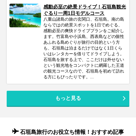
感動必至の絶景ドライブ！石垣島観光
ぐるり一周1日モデルコース
八重山諸島の旅の玄関口、石垣島。南の島
ならではの絶景スポットを1日でめぐる、
感動必至の爽快ドライブプランをご紹介し
ます。竹富島や小浜島、西表島などの個性
あふれる島めぐりが旅行の目的という方
も、石垣島は泊まるだけではなく1日くら
いはレンタカーを借りてドライブしよう。
石垣島を旅する上で、ここだけは外せない
という観光地をコンパクトに網羅した王道
の観光コースなので、石垣島を初めて訪れ
る方にもぴったりです。...
もっと見る
石垣島旅行のお役立ち情報！おすすめ記事