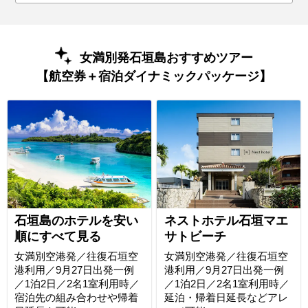
女満別発石垣島おすすめツアー
【航空券＋宿泊ダイナミックパッケージ】
石垣島のホテルを安い
ネストホテル石垣マエ
順にすべて見る
サトビーチ
女満別空港発／往復石垣空
女満別空港発／往復石垣空
港利用／9月27日出発一例
港利用／9月27日出発一例
／1泊2日／2名1室利用時／
／1泊2日／2名1室利用時／
宿泊先の組み合わせや帰着
延泊・帰着日延長などアレ