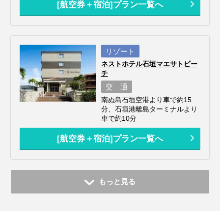
[航空券＋宿泊]プラン一覧へ
リゾート
ネストホテル石垣マエサトビー
チ
交 通
南ぬ島石垣空港より車で約15
分、石垣港離島ターミナルより
車で約10分
[航空券＋宿泊]プラン一覧へ
もっと見る