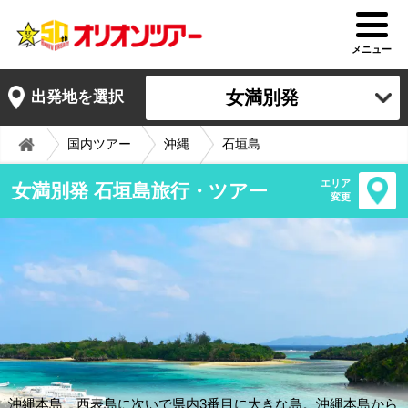
メニュー
女満別発
出発地を選択
国内ツアー
沖縄
石垣島
エリア
女満別発 石垣島旅行・ツアー
変更
沖縄本島、西表島に次いで県内3番目に大きな島。沖縄本島から