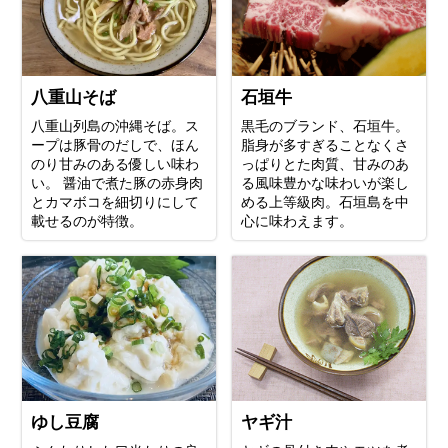
八重山そば
石垣牛
八重山列島の沖縄そば。ス
黒毛のブランド、石垣牛。
ープは豚骨のだしで、ほん
脂身が多すぎることなくさ
のり甘みのある優しい味わ
っぱりとた肉質、甘みのあ
い。 醤油で煮た豚の赤身肉
る風味豊かな味わいが楽し
とカマボコを細切りにして
める上等級肉。石垣島を中
載せるのが特徴。
心に味わえます。
ゆし豆腐
ヤギ汁