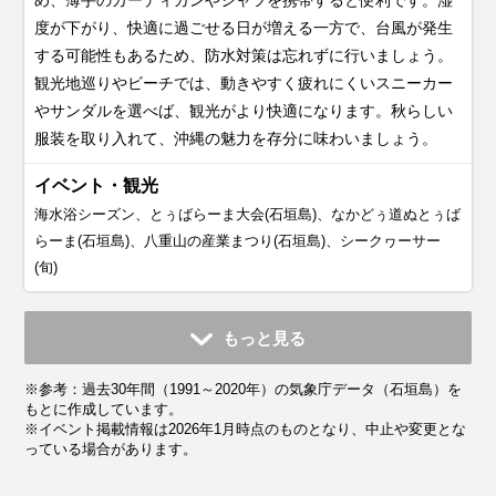
度が下がり、快適に過ごせる日が増える一方で、台風が発生
する可能性もあるため、防水対策は忘れずに行いましょう。
観光地巡りやビーチでは、動きやすく疲れにくいスニーカー
やサンダルを選べば、観光がより快適になります。秋らしい
服装を取り入れて、沖縄の魅力を存分に味わいましょう。
イベント・観光
海水浴シーズン、とぅばらーま大会(石垣島)、なかどぅ道ぬとぅば
らーま(石垣島)、八重山の産業まつり(石垣島)、シークヮーサー
(旬)
11月
12月
1月
2月
3月
4月
5月
6月
7月
もっと見る
平均気温・降水量
平均気温・降水量
平均気温・降水量
平均気温・降水量
平均気温・降水量
平均気温・降水量
平均気温・降水量
平均気温・降水量
平均気温・降水量
※参考：過去30年間（1991～2020年）の気象庁データ（石垣島）を
23.6℃
20.5℃
18.9℃
19.4℃
20.9℃
23.4℃
25.9℃
28.4℃
29.6℃
138.1mm
155.2mm
135.0mm
124.0mm
134.4mm
146.9mm
190.7mm
208.2mm
142.3mm
もとに作成しています。
※イベント掲載情報は2026年1月時点のものとなり、中止や変更とな
っている場合があります。
気候・服装
気候・服装
気候・服装
気候・服装
気候・服装
気候・服装
気候・服装
気候・服装
気候・服装