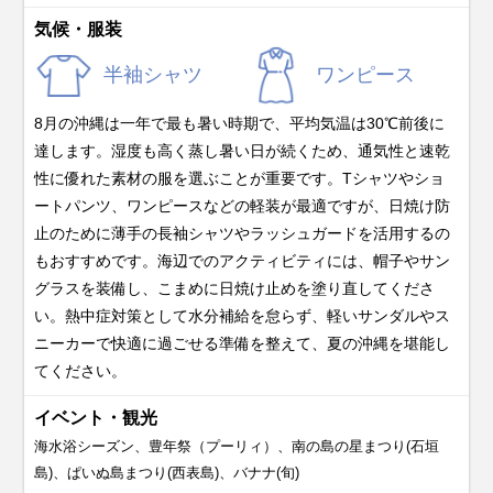
気候・服装
半袖シャツ
ワンピース
8月の沖縄は一年で最も暑い時期で、平均気温は30℃前後に
達します。湿度も高く蒸し暑い日が続くため、通気性と速乾
性に優れた素材の服を選ぶことが重要です。Tシャツやショ
ートパンツ、ワンピースなどの軽装が最適ですが、日焼け防
止のために薄手の長袖シャツやラッシュガードを活用するの
もおすすめです。海辺でのアクティビティには、帽子やサン
グラスを装備し、こまめに日焼け止めを塗り直してくださ
い。熱中症対策として水分補給を怠らず、軽いサンダルやス
ニーカーで快適に過ごせる準備を整えて、夏の沖縄を堪能し
てください。
イベント・観光
海水浴シーズン、豊年祭（プーリィ）、南の島の星まつり(石垣
島)、ぱいぬ島まつり(西表島)、バナナ(旬)