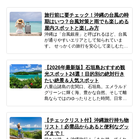
旅行前に要チェック！沖縄の台風の時
期はいつ？台風対策と雨でも楽しめる
屋内スポットと楽しみ方
沖縄は「台風銀座」と呼ばれるほど、台風
が通りやすいエリアとして知られていま
す。 せっかくの旅行を安心して楽しむため
にも、事前にシーズンの特徴をチェックし
ておきましょう。
【2026年最新版】石垣島おすすめ観
光スポット24選！目的別の絶対行き
たい絶景＆人気スポット
八重山諸島の玄関口、石垣島。エメラルド
グリーンに輝く海、豊かな自然、そして離
島ならではのゆったりとした時間。日常を
忘れて心からリフレッシュする旅を求める
なら、ここは最高の場所です。 この記事で
は、プロのツアーコーディネーターが厳選
【チェックリスト付】沖縄旅行持ち物
した石垣島の観光スポットを、目的別にご
リスト！必需品からあると便利なグッ
紹介します。定番の絶景スポットから、最
ズまで！
新の話題の場所、知る人ぞ知る穴場まで、