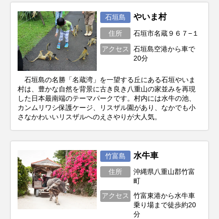
やいま村
石垣島
住所
石垣市名蔵９６７−１
アクセス
石垣島空港から車で
20分
石垣島の名勝「名蔵湾」を一望する丘にある石垣やいま
村は、豊かな自然を背景に古き良き八重山の家並みを再現
した日本最南端のテーマパークです。村内には水牛の池、
カンムリワシ保護ケージ、リスザル園があり、なかでも小
さなかわいいリスザルへのえさやりが大人気。
水牛車
竹富島
住所
沖縄県八重山郡竹富
町
アクセス
竹富東港から水牛車
乗り場まで徒歩約20
分