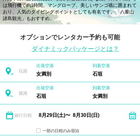
は飛行機で約1時間。マングローブ、美しいサンゴ礁に囲まれて
おり、人気のダイビングポイントとしても有名です。「八重山
諸島観光」もおすすめ。
オプションでレンタカー予約も可能
ダイナミックパッケージとは？
出発空港
到着空港
往路
女満別
石垣
出発空港
到着空港
復路
石垣
女満別
旅行日程
一部の日程のみ宿泊