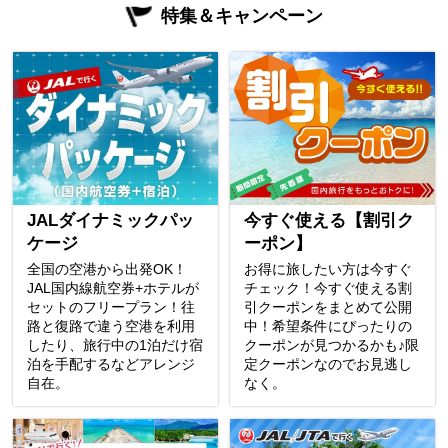
特集＆キャンペーン
JALダイナミックパッ
今すぐ使える【割引ク
ケージ
ーポン】
全国の空港から出発OK！
お得に旅したい方は今すぐ
JAL国内線航空券+ホテルが
チェック！今すぐ使える割
セットのフリープラン！往
引クーポンをまとめて公開
路と復路で違う空港を利用
中！希望条件にぴったりの
したり、旅行中の1泊だけ宿
クーポンが見つかるかも♪限
泊を手配するなどアレンジ
定クーポンなのでお見逃し
自在。
なく。