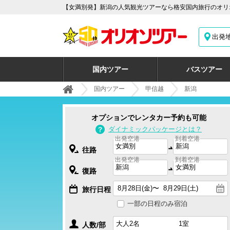
【女満別発】新潟の人気観光ツアーなら格安国内旅行のオリオ
出発
国内ツアー
バスツアー
国内ツアー
甲信越
新潟
オプションでレンタカー予約も可能
ダイナミックパッケージとは？
出発空港
到着空港
往路
出発空港
到着空港
復路
旅行日程
一部の日程のみ宿泊
人数/部