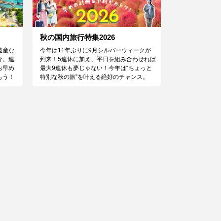
秋の国内旅行特集2026
遺産な
今年は11年ぶりに9月シルバーウィークが
介。連
到来！5連休に加え、平日を組み合わせれば
お早め
最大9連休も夢じゃない！今年は“ちょっと
もう！
特別な秋の旅”を叶える絶好のチャンス。