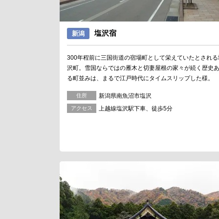
塩沢宿
新潟
300年程前に三国街道の宿場町として栄えていたとされる
沢町。雪国ならではの雁木と切妻屋根の家々が続く歴史
る町並みは、まるで江戸時代にタイムスリップした様。
住所
新潟県南魚沼市塩沢
アクセス
上越線塩沢駅下車、徒歩5分