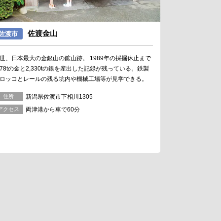
佐渡金山
佐渡市
世、日本最大の金銀山の鉱山跡。 1989年の採掘休止まで
78tの金と2,330tの銀を産出した記録が残っている。鉄製
ロッコとレールの残る坑内や機械工場等が見学できる。
住所
新潟県佐渡市下相川1305
アクセス
両津港から車で60分