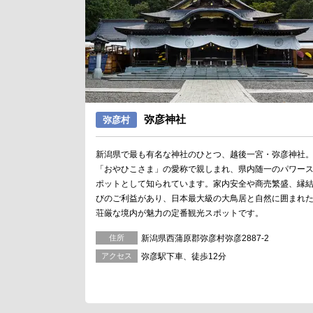
弥彦神社
弥彦村
新潟県で最も有名な神社のひとつ、越後一宮・弥彦神社
「おやひこさま」の愛称で親しまれ、県内随一のパワー
ポットとして知られています。家内安全や商売繁盛、縁
びのご利益があり、日本最大級の大鳥居と自然に囲まれ
荘厳な境内が魅力の定番観光スポットです。
住所
新潟県西蒲原郡弥彦村弥彦2887-2
アクセス
弥彦駅下車、徒歩12分