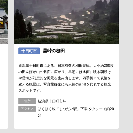
星峠の棚田
十日町市
。
新潟県十日町市にある、日本有数の棚田景観。大小約200枚
ス
の田んぼが山の斜面に広がり、早朝には水面に映る朝焼け
結
や雲海が幻想的な風景を生み出します。四季折々で表情を
た
変える絶景は、写真愛好家にも人気の新潟を代表する観光
スポットです。
住所
新潟県十日町市峠
アクセス
ほくほく線「まつだい駅」下車 タクシーで約20
分