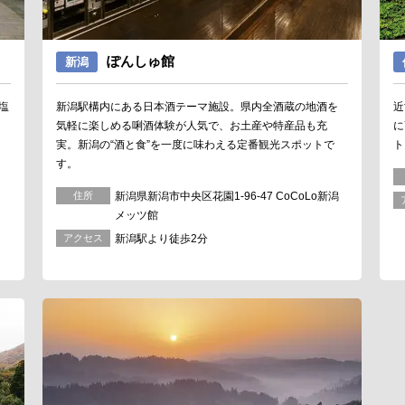
ぽんしゅ館
新潟
塩
近
新潟駅構内にある日本酒テーマ施設。県内全酒蔵の地酒を
あ
に
気軽に楽しめる唎酒体験が人気で、お土産や特産品も充
ト
実。新潟の“酒と食”を一度に味わえる定番観光スポットで
す。
住所
新潟県新潟市中央区花園1-96-47 CoCoLo新潟
メッツ館
アクセス
新潟駅より徒歩2分