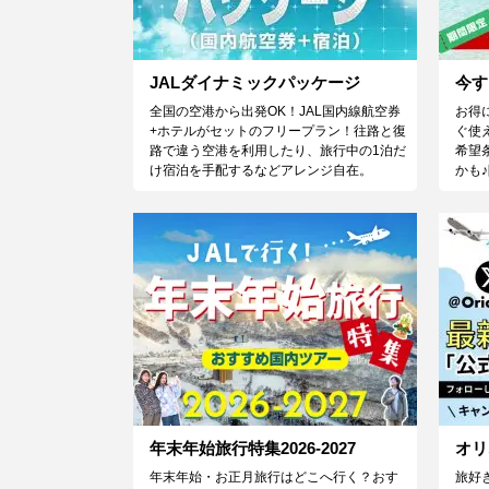
JALダイナミックパッケージ
今す
全国の空港から出発OK！JAL国内線航空券
お得
+ホテルがセットのフリープラン！往路と復
ぐ使
路で違う空港を利用したり、旅行中の1泊だ
希望
け宿泊を手配するなどアレンジ自在。
かも
年末年始旅行特集2026-2027
オリ
年末年始・お正月旅行はどこへ行く？おす
旅好