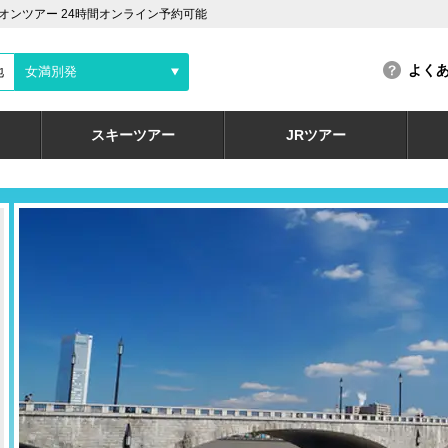
ンツアー 24時間オンライン予約可能
よく
地
女満別発
スキーツアー
JRツアー