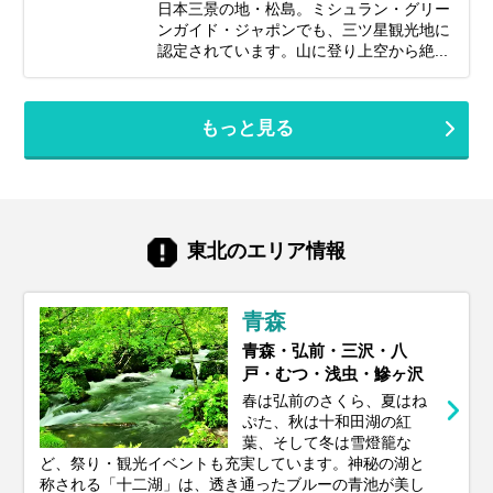
日本三景の地・松島。ミシュラン・グリー
ンガイド・ジャポンでも、三ツ星観光地に
認定されています。山に登り上空から絶...
もっと見る
東北のエリア情報
青森
青森・弘前・三沢・八
戸・むつ・浅虫・鰺ヶ沢
春は弘前のさくら、夏はね
ぷた、秋は十和田湖の紅
葉、そして冬は雪燈籠な
ど、祭り・観光イベントも充実しています。神秘の湖と
称される「十二湖」は、透き通ったブルーの青池が美し