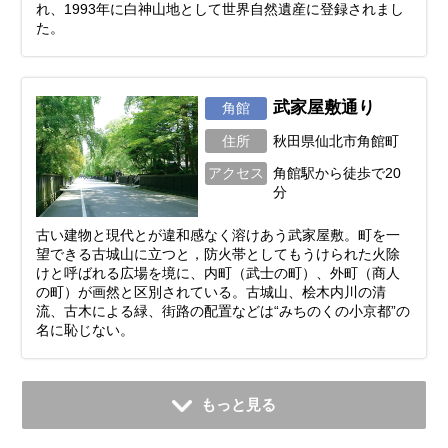
れ、1993年に白神山地として世界自然遺産に登録されまし
た。
武家屋敷通り
角館
住所
秋田県仙北市角館町
アクセス
角館駅から徒歩で20
分
古い建物と現代とが違和感なく溶けあう武家屋敷。町を一
望できる古城山に立つと，防火帯としてもうけられた火除
けと呼ばれる広場を境に、内町（武士の町）、外町（商人
の町）が画然と区別されている。古城山、桧木内川の清
流、古木による緑、街路の配置などは“みちのくの小京都”の
名に恥じない。
もっと見る