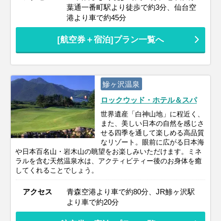
葉通一番町駅より徒歩で約3分、仙台空
港より車で約45分
[航空券＋宿泊]プラン一覧へ
鰺ヶ沢温泉
ロックウッド・ホテル＆スパ
世界遺産「白神山地」に程近く、
また、美しい日本の自然を感じさ
せる四季を通して楽しめる高品質
なリゾート。眼前に広がる日本海
や日本百名山・岩木山の眺望をお楽しみいただけます。ミネ
ラルを含む天然温泉水は、アクティビティー後のお身体を癒
してくれることでしょう。
アクセス
青森空港より車で約80分、JR鯵ヶ沢駅
より車で約20分