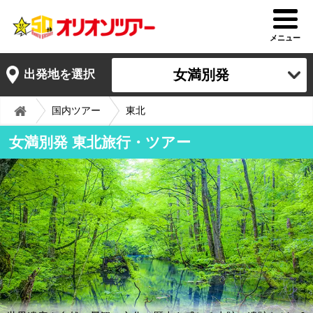
メニュー
女満別発
出発地を選択
国内ツアー
東北
女満別発 東北旅行・ツアー