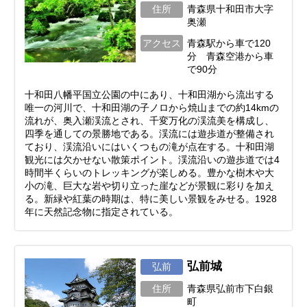
住所
青森県十和田市大字
奥瀬
アクセス
青森駅から車で120
分 青森空港から車
で90分
十和田八幡平国立公園の中にあり、十和田湖から流出する
唯一の河川で、十和田湖の子ノロから焼山までの約14kmの
流れが、奥入瀬渓流とされ、千変万化の渓流美を構成し、
四季を通しての景勝地である。渓流には遊歩道が整備され
ており、渓流沿いにはいくつもの滝が点在する。十和田湖
観光には欠かせない散策ポイント。渓流沿いの遊歩道では4
時間半くらいのトレッキングが楽しめる。豊かな樹木や大
小の滝、巨大な岩や切り立った崖などが景観に彩りを加え
る。新緑や紅葉の時期は、特に美しい景観をみせる。1928
年に天然記念物に指定されている。
弘前城
弘前
住所
青森県弘前市下白銀
町