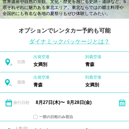
世界遺産や自然の景観、文化・歴史を感じる史跡・遺跡など、6
県それぞれに魅力ある東北エリア。東北ならではの郷土料理や
全国的にも有名な各地の夏祭りもぜひ体験してみたい。
オプションでレンタカー予約も可能
ダイナミックパッケージとは？
出発空港
到着空港
往路
女満別
青森
出発空港
到着空港
復路
青森
女満別
旅行日程
一部の日程のみ宿泊
人数/部