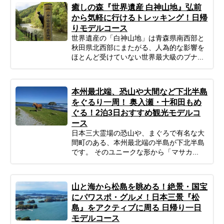
癒しの森『世界遺産 白神山地』弘前
から気軽に行けるトレッキング！日帰
りモデルコース
世界遺産の「白神山地」は青森県南西部と
秋田県北西部にまたがる、人為的な影響を
ほとんど受けていない世界最大級のブナ...
本州最北端、恐山や大間など下北半島
をぐるり一周！ 奥入瀬・十和田もめ
ぐる！2泊3日おすすめ観光モデルコ
ース
日本三大霊場の恐山や、まぐろで有名な大
間町のある、本州最北端の半島が下北半島
です。 そのユニークな形から「マサカ...
山と海から松島を眺める！絶景・国宝
にパワスポ・グルメ！日本三景『松
島』をアクティブに周る 日帰り一日
モデルコース