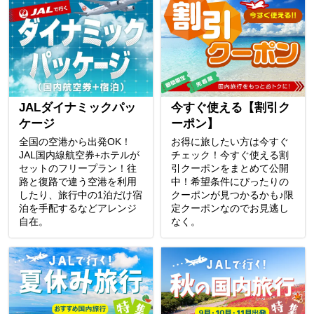
JALダイナミックパッ
今すぐ使える【割引ク
ケージ
ーポン】
全国の空港から出発OK！
お得に旅したい方は今すぐ
JAL国内線航空券+ホテルが
チェック！今すぐ使える割
セットのフリープラン！往
引クーポンをまとめて公開
路と復路で違う空港を利用
中！希望条件にぴったりの
したり、旅行中の1泊だけ宿
クーポンが見つかるかも♪限
泊を手配するなどアレンジ
定クーポンなのでお見逃し
自在。
なく。