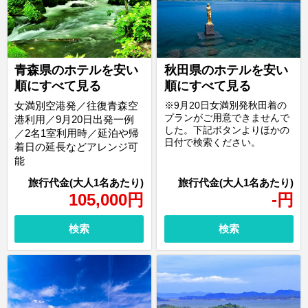
青森県のホテルを安い
秋田県のホテルを安い
順にすべて見る
順にすべて見る
女満別空港発／往復青森空
※9月20日女満別発秋田着の
プランがご用意できませんで
港利用／9月20日出発一例
した。下記ボタンよりほかの
／2名1室利用時／延泊や帰
日付で検索ください。
着日の延長などアレンジ可
能
105,000
円
-
円
検索
検索