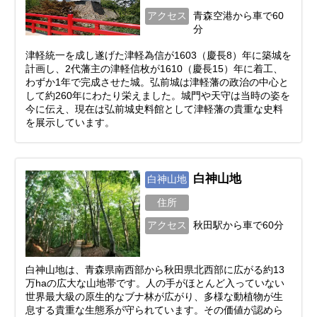
アクセス
青森空港から車で60
分
津軽統一を成し遂げた津軽為信が1603（慶長8）年に築城を
計画し、2代藩主の津軽信枚が1610（慶長15）年に着工、
わずか1年で完成させた城。弘前城は津軽藩の政治の中心と
して約260年にわたり栄えました。城門や天守は当時の姿を
今に伝え、現在は弘前城史料館として津軽藩の貴重な史料
を展示しています。
白神山地
白神山地
住所
アクセス
秋田駅から車で60分
白神山地は、青森県南西部から秋田県北西部に広がる約13
万haの広大な山地帯です。人の手がほとんど入っていない
世界最大級の原生的なブナ林が広がり、多様な動植物が生
息する貴重な生態系が守られています。その価値が認めら