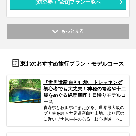
[航空券＋宿泊]プラン一覧へ
もっと見る
東北のおすすめ旅行プラン・モデルコース
『世界遺産 白神山地』トレッキング
初心者でも大丈夫！神秘の青池や十二
湖をめぐる絶景満喫！日帰りモデルコ
ース
青森県と秋田県にまたがる、世界最大級の
ブナ林を誇る世界遺産白神山地。より原始
に近いブナ原生林のある「核心地域」へ...