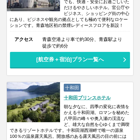
でも、快適・安全にお過ごしいた
だけるやさしいホテル。官公庁や
ビジネス、ショッピング街の中心
にあり、ビジネスや観光の拠点としても極めて便利なロケー
ションです。青森地区初の禁煙レディースフロアを新設！
アクセス
青森空港より車で約30分、青森駅より
徒歩で約6分
[航空券＋宿泊]プラン一覧へ
十和田
十和田プリンスホテル
朝な夕なに、四季の変化に表情を
かえる十和田湖。ロマンを秘めた
八甲田の峰々や奥入瀬の渓流な
ど、雄大な自然を心ゆくまで満喫
できるリゾートホテルです。十和田湖西湖畔で唯一の源泉
100％の温泉露天風呂。開放感のある露天風呂の目の前には