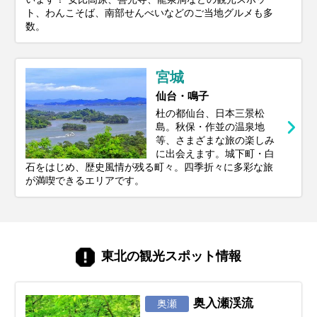
ト、わんこそば、南部せんべいなどのご当地グルメも多
数。
宮城
仙台・鳴子
杜の都仙台、日本三景松
島。秋保・作並の温泉地
等、さまざまな旅の楽しみ
に出会えます。城下町・白
石をはじめ、歴史風情が残る町々。四季折々に多彩な旅
が満喫できるエリアです。
東北の観光スポット情報
奥入瀬渓流
奥瀬