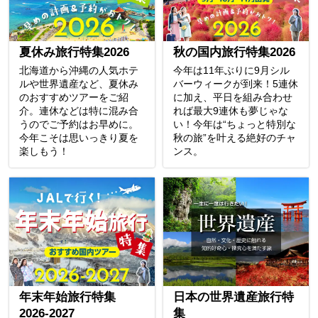
夏休み旅行特集2026
秋の国内旅行特集2026
北海道から沖縄の人気ホテ
今年は11年ぶりに9月シル
ルや世界遺産など、夏休み
バーウィークが到来！5連休
のおすすめツアーをご紹
に加え、平日を組み合わせ
介。連休などは特に混み合
れば最大9連休も夢じゃな
うのでご予約はお早めに。
い！今年は“ちょっと特別な
今年こそは思いっきり夏を
秋の旅”を叶える絶好のチャ
楽しもう！
ンス。
年末年始旅行特集
日本の世界遺産旅行特
2026-2027
集