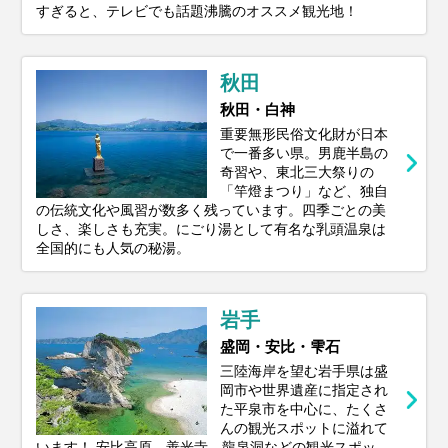
すぎると、テレビでも話題沸騰のオススメ観光地！
秋田
秋田・白神
重要無形民俗文化財が日本
で一番多い県。男鹿半島の
奇習や、東北三大祭りの
「竿燈まつり」など、独自
の伝統文化や風習が数多く残っています。四季ごとの美
しさ、楽しさも充実。にごり湯として有名な乳頭温泉は
全国的にも人気の秘湯。
岩手
盛岡・安比・雫石
三陸海岸を望む岩手県は盛
岡市や世界遺産に指定され
た平泉市を中心に、たくさ
んの観光スポットに溢れて
います！ 安比高原、善光寺、龍泉洞などの観光スポッ