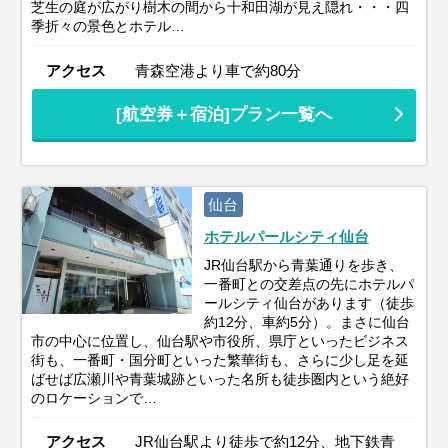
芝生の庭が広がり樹木の間から十和田湖が見え隠れ・・・四
季折々の景色とホテル…
アクセス
青森空港より車で約80分
[航空券＋宿泊]プラン一覧へ
仙台
ホテルパールシティ仙台
JR仙台駅から青葉通りを歩き、
一番町との交差点の先にホテルパ
ールシティ仙台があります（徒歩
約12分、車約5分）。まさに仙台
市の中心に位置し、仙台駅や市役所、県庁といったビジネス
街も、一番町・国分町といった繁華街も、さらに少し足を延
ばせば広瀬川や青葉城跡といった名所も徒歩圏内という絶好
のロケーションで…
アクセス
JR仙台駅より徒歩で約12分、地下鉄青