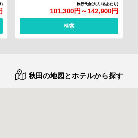
円
101,300
円
～
142,900
円
検索
秋田の地図とホテルから探す