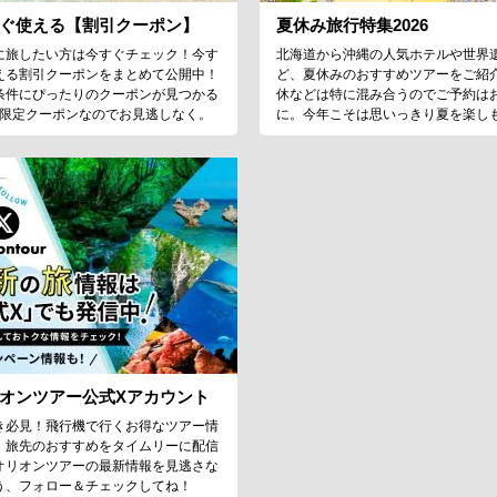
ぐ使える【割引クーポン】
夏休み旅行特集2026
に旅したい方は今すぐチェック！今す
北海道から沖縄の人気ホテルや世界
える割引クーポンをまとめて公開中！
ど、夏休みのおすすめツアーをご紹
条件にぴったりのクーポンが見つかる
休などは特に混み合うのでご予約は
♪限定クーポンなのでお見逃しなく。
に。今年こそは思いっきり夏を楽し
オンツアー公式Xアカウント
き必見！飛行機で行くお得なツアー情
、旅先のおすすめをタイムリーに配信
オリオンツアーの最新情報を見逃さな
う、フォロー＆チェックしてね！