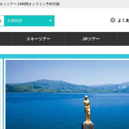
ンツアー 24時間オンライン予約可能
よく
地
女満別発
スキーツアー
JRツアー