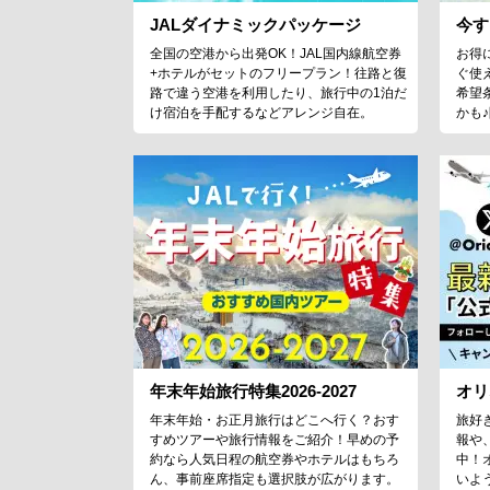
JALダイナミックパッケージ
今す
全国の空港から出発OK！JAL国内線航空券
お得
+ホテルがセットのフリープラン！往路と復
ぐ使
路で違う空港を利用したり、旅行中の1泊だ
希望
け宿泊を手配するなどアレンジ自在。
かも
年末年始旅行特集2026-2027
オリ
年末年始・お正月旅行はどこへ行く？おす
旅好
すめツアーや旅行情報をご紹介！早めの予
報や
約なら人気日程の航空券やホテルはもちろ
中！
ん、事前座席指定も選択肢が広がります。
いよ