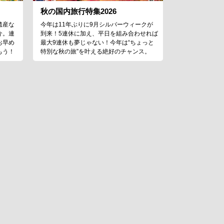
秋の国内旅行特集2026
遺産な
今年は11年ぶりに9月シルバーウィークが
介。連
到来！5連休に加え、平日を組み合わせれば
お早め
最大9連休も夢じゃない！今年は“ちょっと
もう！
特別な秋の旅”を叶える絶好のチャンス。