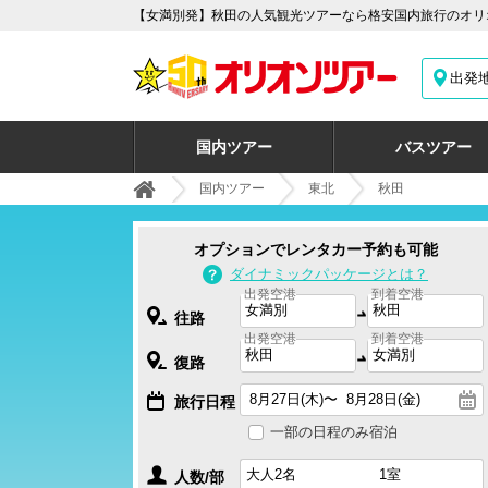
【女満別発】秋田の人気観光ツアーなら格安国内旅行のオリオ
出発
国内ツアー
バスツアー
国内ツアー
東北
秋田
オプションでレンタカー予約も可能
ダイナミックパッケージとは？
出発空港
到着空港
往路
出発空港
到着空港
復路
旅行日程
一部の日程のみ宿泊
人数/部