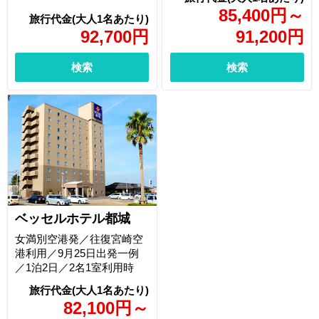
85,400
円
～
92,700
円
91,200
円
検索
検索
ベッセルホテル都城
女満別空港発／往復宮崎空
港利用／9月25日出発一例
／1泊2日／2名1室利用時
82,100
円
～