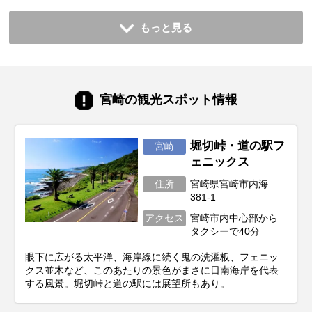
もっと見る
宮崎の観光スポット情報
堀切峠・道の駅フ
宮崎
ェニックス
住所
宮崎県宮崎市内海
381-1
アクセス
宮崎市内中心部から
タクシーで40分
眼下に広がる太平洋、海岸線に続く鬼の洗濯板、フェニッ
クス並木など、このあたりの景色がまさに日南海岸を代表
する風景。堀切峠と道の駅には展望所もあり。