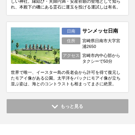
しい神社。縁結び・夫婦円満・安産祈願の聖地として知ら
れ、本殿下の磯にある霊石に運玉を投げる運試しは有名。
サンメッセ日南
日南
住所
宮崎県日南市大字宮
浦2650
アクセス
宮崎市内中心部から
タクシーで50分
世界で唯一、イースター島の長老会から許可を得て復元し
たモアイ像がある公園。太平洋をバックにモアイ像が立ち
並ぶ姿は、海とのコントラストも相まってまさに絶景。
もっと見る