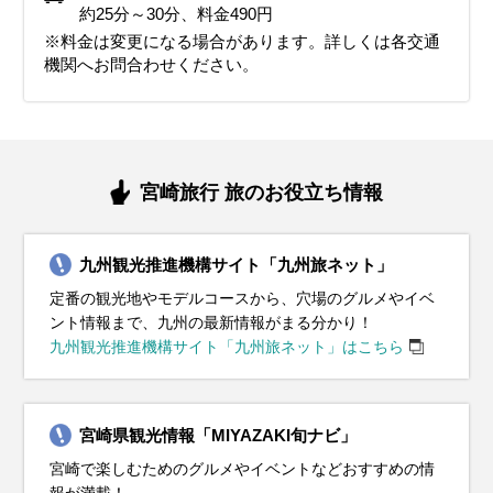
イベント・観光
イベント・観光
気のマラソン大会）
音楽祭（クラシック音楽の祭典）
約25分～30分、料金490円
青島神社節分祭（厄除けの豆まきが行われる）、座論梅（梅まつ
ジャカランダまつり（5月下旬から6月まで美しいジャカランダが
きよたけ郷土祭り、南蛮渡来みなとまつり、えれこっちゃみやざ
イベント・観光
り）、神話の高千穂建国まつり
鑑賞できます）、しゃくなげ花まつり
き
※料金は変更になる場合があります。詳しくは各交通
青島裸まいり（成人を祝う伝統的な祭り）、野尻町イルミネーシ
一里山地区シバザクラまつり、西都原古墳群桜まつり（桜と古墳
機関へお問合わせください。
ョン
のコラボレーションが楽しめる）
青島ビーチ開き（夏の海水浴シーズンがスタート）、佐土原花し
ょうぶまつり
宮崎旅行 旅のお役立ち情報
九州観光推進機構サイト「九州旅ネット」
定番の観光地やモデルコースから、穴場のグルメやイベ
ント情報まで、九州の最新情報がまる分かり！
九州観光推進機構サイト「九州旅ネット」はこちら
宮崎県観光情報「MIYAZAKI旬ナビ」
宮崎で楽しむためのグルメやイベントなどおすすめの情
報が満載！