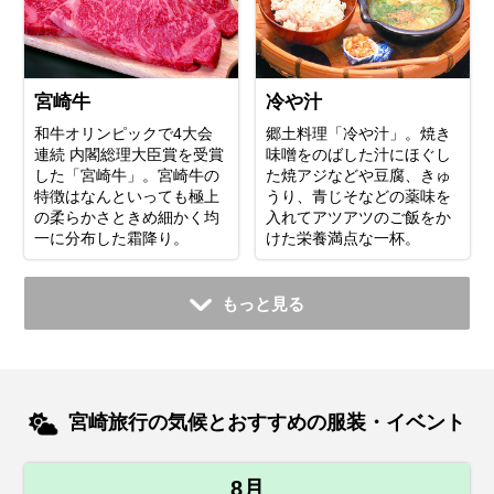
宮崎牛
冷や汁
和牛オリンピックで4大会
郷土料理「冷や汁」。焼き
連続 内閣総理大臣賞を受賞
味噌をのばした汁にほぐし
した「宮崎牛」。宮崎牛の
た焼アジなどや豆腐、きゅ
特徴はなんといっても極上
うり、青じそなどの薬味を
の柔らかさときめ細かく均
入れてアツアツのご飯をか
一に分布した霜降り。
けた栄養満点な一杯。
もっと見る
宮崎旅行の気候とおすすめの服装・イベント
8月