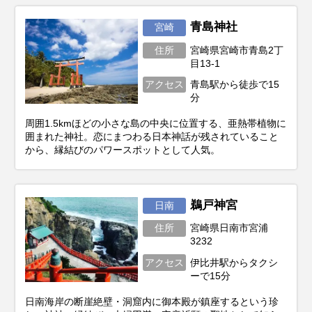
青島神社
宮崎
住所
宮崎県宮崎市青島2丁
目13-1
アクセス
青島駅から徒歩で15
分
周囲1.5kmほどの小さな島の中央に位置する、亜熱帯植物に
囲まれた神社。恋にまつわる日本神話が残されていること
から、縁結びのパワースポットとして人気。
鵜戸神宮
日南
住所
宮崎県日南市宮浦
3232
アクセス
伊比井駅からタクシ
ーで15分
日南海岸の断崖絶壁・洞窟内に御本殿が鎮座するという珍