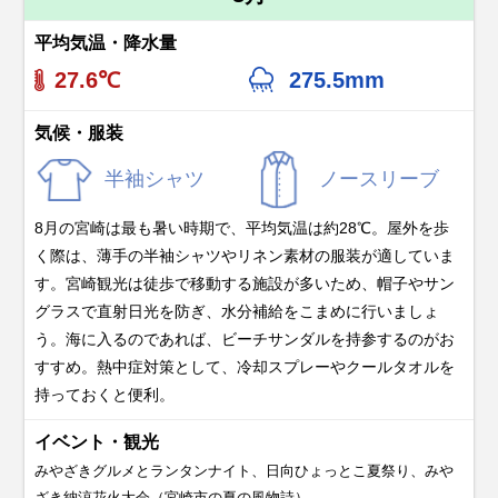
平均気温・降水量
27.6℃
275.5mm
気候・服装
半袖シャツ
ノースリーブ
8月の宮崎は最も暑い時期で、平均気温は約28℃。屋外を歩
く際は、薄手の半袖シャツやリネン素材の服装が適していま
す。宮崎観光は徒歩で移動する施設が多いため、帽子やサン
グラスで直射日光を防ぎ、水分補給をこまめに行いましょ
う。海に入るのであれば、ビーチサンダルを持参するのがお
すすめ。熱中症対策として、冷却スプレーやクールタオルを
持っておくと便利。
イベント・観光
みやざきグルメとランタンナイト、日向ひょっとこ夏祭り、みや
ざき納涼花火大会（宮崎市の夏の風物詩）