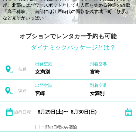
岸。北部にはパワースポットとしても人気を集める神話の故郷
「高千穂峡」、南部には江戸時代の面影を残す城下町「飫肥」
など見所がいっぱい！
オプションでレンタカー予約も可能
ダイナミックパッケージとは？
出発空港
到着空港
往路
女満別
宮崎
出発空港
到着空港
復路
宮崎
女満別
旅行日程
一部の日程のみ宿泊