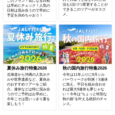
このプラン！気になる日程
泊も1泊づつ変更することが
は早めにチェック！人気の
できるこのツアーがオスス
日程は混み合うので早めに
メ。
予定を決めちゃおう！
夏休み旅行特集2026
秋の国内旅行特集2026
北海道から沖縄の人気ホテ
今年は11年ぶりに9月シル
ルや世界遺産など、夏休み
バーウィークが到来！5連休
のおすすめツアーをご紹
に加え、平日を組み合わせ
介。連休などは特に混み合
れば最大9連休も夢じゃな
うのでご予約はお早めに。
い！今年は“ちょっと特別な
今年こそは思いっきり夏を
秋の旅”を叶える絶好のチャ
楽しもう！
ンス。