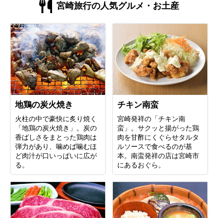
宮崎旅行の人気グルメ・お土産
地鶏の炭火焼き
チキン南蛮
火柱の中で豪快に炙り焼く
宮崎発祥の「チキン南
「地鶏の炭火焼き」。炭の
蛮」。サクッと揚がった鶏
香ばしさをまとった鶏肉は
肉を甘酢にくぐらせタルタ
弾力があり、噛めば噛むほ
ルソースで食べるのが基
ど肉汁が口いっぱいに広が
本。南蛮発祥の店は宮崎市
る。
にあるおぐら。