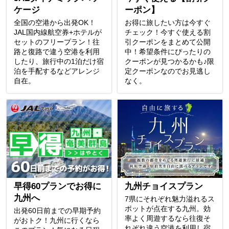
ケージ
ーポン】
全国の空港から出発OK！
お得に旅したい方は今すぐ
JAL国内線航空券+ホテルが
チェック！今すぐ使える割
セットのフリープラン！往
引クーポンをまとめて公開
路と復路で違う空港を利用
中！希望条件にぴったりの
したり、旅行中の1泊だけ宿
クーポンが見つかるかも♪限
泊を手配するなどアレンジ
定クーポンなのでお見逃し
自在。
なく。
早得60プランでお得に
九州チョイスプラン
九州へ
7県にそれぞれ魅力溢れるス
ポットが点在する九州。効
出発60日前までの早期予約
率よく周遊するなら往復そ
がおトク！九州に行くなら
れぞれ違う空港を利用し宿