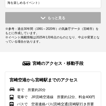
海を楽しめるイベント）
11月
12月
1月
2月
3月
4月
5月
6月
7月
もっと見る
平均気温・降水量
平均気温・降水量
平均気温・降水量
平均気温・降水量
平均気温・降水量
平均気温・降水量
平均気温・降水量
平均気温・降水量
平均気温・降水量
※参考：過去30年間（1991～2020年）の気象庁データ（宮崎市）を
14.7℃
9.7℃
7.8℃
8.9℃
12.1℃
16.4℃
20.3℃
23.2℃
27.3℃
105.7mm
74.9mm
72.7mm
95.8mm
155.7mm
194.5mm
227.6mm
516.3mm
339.3mm
もとに作成しています。
※イベント掲載情報は2025年1月時点のものとなり、中止や変更とな
っている場合があります。
気候・服装
気候・服装
気候・服装
気候・服装
気候・服装
気候・服装
気候・服装
気候・服装
気候・服装
スプリング
スプリング
ダウン
ダウン
ダウン
ニット
コート
コート
コート
カーディガン
カーディガン
長袖シャツ
半袖シャツ
ジャケット
ジャケット
ジャケット
レインコート
ワンピース
コート
ジャケット
ジャケット
ジャケット
コート
11月の宮崎は平均気温が14℃前後に。日中は過ごしやすいも
12月の宮崎は冬の寒さが本格化し、平均気温は9℃前後。厚
1月の宮崎は冬の寒さが続きますが、「本州の各地と比べる
2月も宮崎は冬の寒さが続きますが、後半になるにつれ、暖
南国宮崎は春の訪れが早く、3月初旬になると春の気配が感
4月は宮崎の気候が穏やかになり、日中は過ごしやすくなり
5月の宮崎は気温がぐっと上がり、日中は半袖でも快適に過
6月の宮崎は梅雨の時期に入り、雨の日が多くなります。湿
7月の宮崎は本格的な夏の暑さに突入し、平均気温は27℃前
宮崎のアクセス・移動手段
のの、朝晩は冷え込むので厚手のカーディガンやコートを準
手のコートやダウンジャケットが必要になり、インナーはヒ
と、比較的温暖な気候です。朝晩は冷え込むため、厚手のコ
かな日も増えてきます。期間を通して晴れの日が多いのが特
じられます。ただし日によって寒暖差が大きいため、軽めの
ます。気温の高い日もあります。長袖のシャツやブラウス、
ごせる気候になります。ただし、朝晩は肌寒さを感じること
度が高く蒸し暑さを感じる日もあるため、通気性の良い薄手
後。湿度が高く、蒸し暑い日が続きます。半袖Tシャツや通
備しておくと安心。ストールや手袋などの防寒アイテムも活
ートテックなどの保温素材を選ぶのがおすすめ。
ートやダウンジャケットが必要ですが、日中は晴れることが
徴です。厚手のコートは必要ですが、日中は軽めのジャケッ
ジャケットやニットを着用し、調整しやすい服装が理想的で
薄手のジャケットが快適です。ただし、雨が降る日もあるた
があるので、軽めの羽織りものがあると安心です。宮崎の南
のシャツやブラウス、軽めのパンツを選びましょう。 レイン
気性の良いシャツを選び、帽子やサングラスで紫外線対策を
宮崎空港から宮崎駅までのアクセス
用すると、快適に観光を楽しめる。
イルミネーションが美しい季節なので、夜の散策ができるよ
多く、軽めのニットやセーターで過ごせる日もあります。イ
トでも過ごせる日があります。 沿岸部は風が強い日もあるた
す。同じ宮崎県内でも高千穂などの山間部ではまだ寒さが残
め折りたたみ傘を持っておくと安心です。 桜が見頃を迎える
部では特に紫外線が強くなるため、帽子や日焼け止めの対策
ジャケットや折りたたみ傘を必ず持参 靴は防水加工されたス
徹底。日差しが強いため、日焼け止めをこまめに塗るのがお
う手袋やマフラーなどの防寒アイテムを活用すると快適。
ンナーには保温性の高い素材を選び、手袋やマフラーなどの
め、ウィンドブレーカーがあると安心です。 沿岸部では湿度
るため、厚めの服装を選ぶのがベスト。沿岸部では春風が強
季節なので、歩きやすいスニーカーを選ぶのがおすすめ。
が重要です。下旬は梅雨の走りで雨が降ることもあります。
ニーカーやレインシューズを選ぶことで、雨の日でも快適に
すすめ。屋外での観光が多い場合は、吸湿速乾素材の服や、
車で 所要約20分
イベント・観光
防寒アイテムも活用すると快適。沿岸部では風が強くなるこ
が低く、乾燥しやすいので保湿対策も忘れずに。
くなることがあるので、風を通しにくいアウターがあると安
雨具を持参するのが安心です。
観光を楽しめます。濡れてもよいよう靴下など着替えを多め
水分補給を意識すると快適に過ごせる。
イベント・観光
イベント・観光
電車で JR宮崎空港線 所要約12分、料金400円
白滝もみじ祭り、霧島秋まつり
とがあるため、防風性のあるアウターがあると安心。
心。
に持参しましょう。沿岸部では海開きもありますので、ビー
イベント・観光
イベント・観光
イベント・観光
青島太平洋マラソン、宮崎ベイサイドマラソン（海沿いを走る人
日南海岸春祭り（海岸沿いで行われる春のイベント）、宮崎国際
バスで 空港連絡バス(宮崎交通)宮崎駅行き所要
チサンダルなどあると楽しめます。