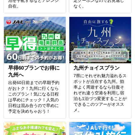
泊を手配するなどアレンジ
定クーポンなのでお見逃し
自在。
なく。
早得60プランでお得に
九州チョイスプラン
九州へ
7県にそれぞれ魅力溢れるス
ポットが点在する九州。効
出発60日前までの早期予約
率よく周遊するなら往復そ
がおトク！九州に行くなら
れぞれ違う空港を利用し宿
このプラン！気になる日程
泊も1泊づつ変更することが
は早めにチェック！人気の
できるこのツアーがオスス
日程は混み合うので早めに
メ。
予定を決めちゃおう！