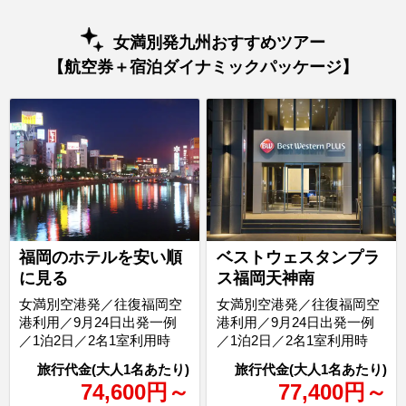
女満別発九州おすすめツアー
【航空券＋宿泊ダイナミックパッケージ】
福岡のホテルを安い順
ベストウェスタンプラ
に見る
ス福岡天神南
女満別空港発／往復福岡空
女満別空港発／往復福岡空
港利用／9月24日出発一例
港利用／9月24日出発一例
／1泊2日／2名1室利用時
／1泊2日／2名1室利用時
74,600
円
～
77,400
円
～