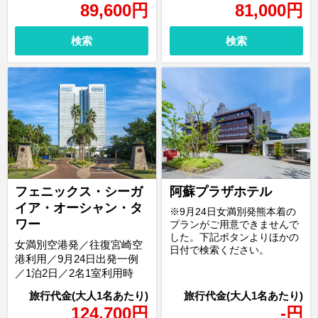
89,600
円
81,000
円
検索
検索
フェニックス・シーガ
阿蘇プラザホテル
イア・オーシャン・タ
※9月24日女満別発熊本着の
ワー
プランがご用意できませんで
した。下記ボタンよりほかの
女満別空港発／往復宮崎空
日付で検索ください。
港利用／9月24日出発一例
／1泊2日／2名1室利用時
124,700
円
-
円