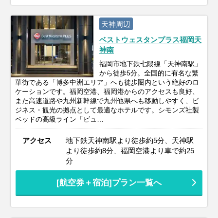
天神周辺
ベストウェスタンプラス福岡天
神南
福岡市地下鉄七隈線「天神南駅」
から徒歩5分。全国的に有名な繁
華街である「博多中洲エリア」へも徒歩圏内という絶好のロ
ケーションです。福岡空港、福岡港からのアクセスも良好、
また高速道路や九州新幹線で九州他県へも移動しやすく、ビ
ジネス・観光の拠点として最適なホテルです。シモンズ社製
ベッドの高級ライン「ビュ…
アクセス
地下鉄天神南駅より徒歩約5分、天神駅
より徒歩約8分、福岡空港より車で約25
分
[航空券＋宿泊]プラン一覧へ