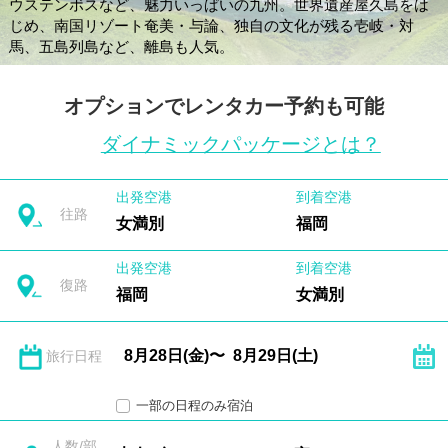
ウステンボスなど、魅力いっぱいの九州。世界遺産屋久島をは
じめ、南国リゾート奄美・与論、独自の文化が残る壱岐・対
馬、五島列島など、離島も人気。
オプションでレンタカー予約も可能
ダイナミックパッケージとは？
出発空港
到着空港
往路
女満別
福岡
出発空港
到着空港
復路
福岡
女満別
旅行日程
一部の日程のみ宿泊
人数/部