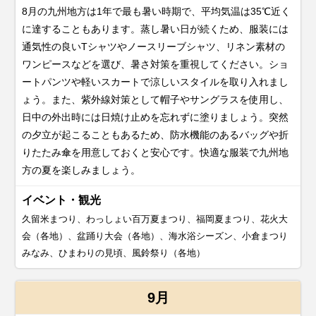
8月の九州地方は1年で最も暑い時期で、平均気温は35℃近く
に達することもあります。蒸し暑い日が続くため、服装には
通気性の良いTシャツやノースリーブシャツ、リネン素材の
ワンピースなどを選び、暑さ対策を重視してください。ショ
ートパンツや軽いスカートで涼しいスタイルを取り入れまし
ょう。また、紫外線対策として帽子やサングラスを使用し、
日中の外出時には日焼け止めを忘れずに塗りましょう。突然
の夕立が起こることもあるため、防水機能のあるバッグや折
りたたみ傘を用意しておくと安心です。快適な服装で九州地
方の夏を楽しみましょう。
イベント・観光
久留米まつり、わっしょい百万夏まつり、福岡夏まつり、花火大
会（各地）、盆踊り大会（各地）、海水浴シーズン、小倉まつり
みなみ、ひまわりの見頃、風鈴祭り（各地）
9月