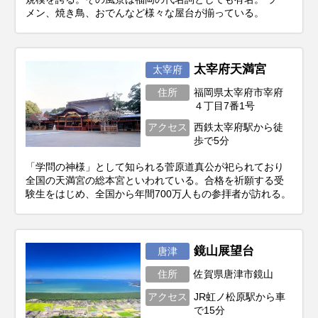
メン、焼き鳥、おでんなど様々な屋台が揃っている。
太宰府天満宮
太宰府
住所
福岡県太宰府市宰府
４丁目7番1号
アクセス
西鉄太宰府駅から徒
歩で5分
「学問の神様」として知られる菅原道真公が祀られており
全国の天満宮の総本宮といわれている。合格を祈願する受
験生をはじめ、全国から年間700万人もの参拝者が訪れる。
鏡山展望台
唐津
住所
佐賀県唐津市鏡山
アクセス
JR虹ノ松原駅から車
で15分