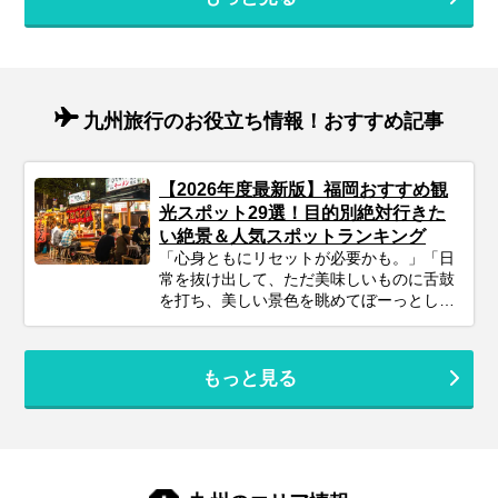
九州旅行のお役立ち情報！おすすめ記事
【2026年度最新版】福岡おすすめ観
光スポット29選！目的別絶対行きた
い絶景＆人気スポットランキング
「心身ともにリセットが必要かも。」「日
常を抜け出して、ただ美味しいものに舌鼓
を打ち、美しい景色を眺めてぼーっとした
い」そんな風に感じているあなたに、今も
っともおすすめしたい旅先が『福岡』で
す。 空港から市街地まで地下鉄でわずか5
もっと見る
分という抜群のアクセスを誇り、洗練され
た都市の楽しみと、息をのむような自然の
絶景、そして日本屈指のグルメがコンパク
トに凝縮されています。 この記事では、プ
ロのツアーコーディネーターが、2026年の
最新トレンドから地元で愛され続ける定番