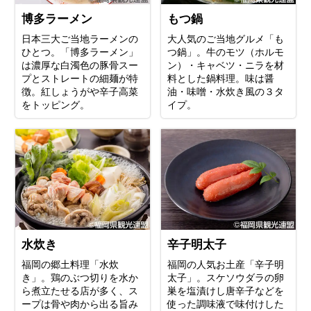
博多ラーメン
もつ鍋
日本三大ご当地ラーメンの
大人気のご当地グルメ「も
ひとつ。「博多ラーメン」
つ鍋」。牛のモツ（ホルモ
は濃厚な白濁色の豚骨スー
ン）・キャベツ・ニラを材
プとストレートの細麺が特
料とした鍋料理。味は醤
徴。紅しょうがや辛子高菜
油・味噌・水炊き風の３タ
をトッピング。
イプ。
水炊き
辛子明太子
福岡の郷土料理「水炊
福岡の人気お土産「辛子明
き」。鶏のぶつ切りを水か
太子」。スケソウダラの卵
ら煮立たせる店が多く、ス
巣を塩漬けし唐辛子などを
ープは骨や肉から出る旨み
使った調味液で味付けした