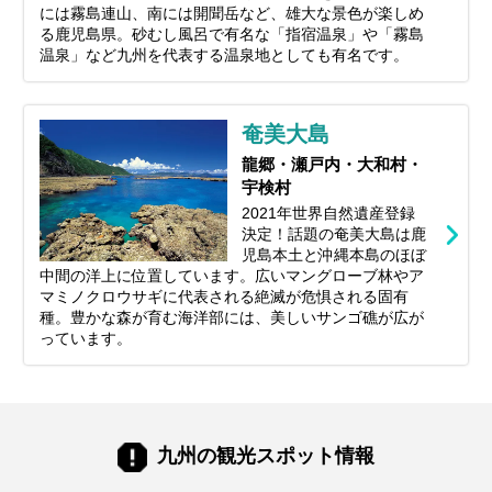
には霧島連山、南には開聞岳など、雄大な景色が楽しめ
る鹿児島県。砂むし風呂で有名な「指宿温泉」や「霧島
温泉」など九州を代表する温泉地としても有名です。
奄美大島
龍郷・瀬戸内・大和村・
宇検村
2021年世界自然遺産登録
決定！話題の奄美大島は鹿
児島本土と沖縄本島のほぼ
中間の洋上に位置しています。広いマングローブ林やア
マミノクロウサギに代表される絶滅が危惧される固有
種。豊かな森が育む海洋部には、美しいサンゴ礁が広が
っています。
九州の観光スポット情報