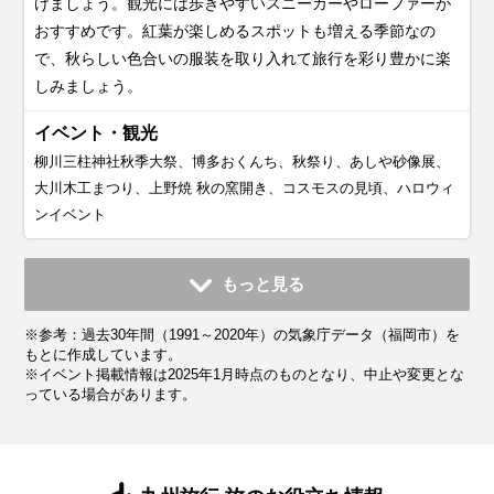
けましょう。観光には歩きやすいスニーカーやローファーが
おすすめです。紅葉が楽しめるスポットも増える季節なの
で、秋らしい色合いの服装を取り入れて旅行を彩り豊かに楽
しみましょう。
イベント・観光
柳川三柱神社秋季大祭、博多おくんち、秋祭り、あしや砂像展、
大川木工まつり、上野焼 秋の窯開き、コスモスの見頃、ハロウィ
ンイベント
11月
12月
1月
2月
3月
4月
5月
6月
7月
もっと見る
平均気温・降水量
平均気温・降水量
平均気温・降水量
平均気温・降水量
平均気温・降水量
平均気温・降水量
平均気温・降水量
平均気温・降水量
平均気温・降水量
※参考：過去30年間（1991～2020年）の気象庁データ（福岡市）を
14.2℃
9.1℃
6.9℃
7.8℃
10.8℃
15.4℃
19.9℃
23.3℃
27.4℃
91.4mm
67.5mm
74.4mm
69.8mm
103.7mm
118.2mm
133.7mm
249.6mm
299.1mm
もとに作成しています。
※イベント掲載情報は2025年1月時点のものとなり、中止や変更とな
っている場合があります。
気候・服装
気候・服装
気候・服装
気候・服装
気候・服装
気候・服装
気候・服装
気候・服装
気候・服装
スプリング
ダウン
ダウン
ダウン
ニット
コート
コート
コート
コート
カーディガン
カーディガン
ニット
半袖シャツ
ジャケット
ジャケット
ジャケット
長袖シャツ
ワンピース
ジャケット
ジャケット
ジャケット
コート