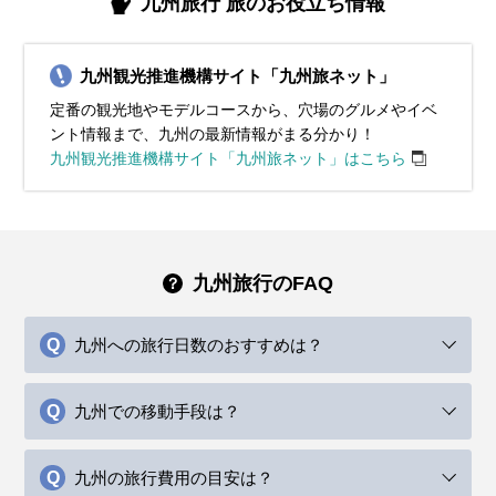
11月の九州地方は秋が深まり、紅葉が美しい観光シーズンと
12月の九州地方は冬の寒さが本格化し、平均気温は約9℃、
1月の九州地方は冬の真っ只中で、平均気温は約7℃、最低気
2月の九州地方も冬らしい寒さが続きますが、少しずつ日差
3月の九州地方は春の訪れを感じる季節で、平均気温は10℃
4月の九州地方は春本番で、桜が満開となる絶好の観光シー
5月の九州地方は初夏の爽やかな気候で、観光にも最適な季
6月の九州地方は梅雨の時期に入り、雨の日が多くなりま
7月の九州地方は本格的な夏の暑さが始まり、平均気温は
九州旅行 旅のお役立ち情報
なります。平均気温は約14℃で、日中は穏やかで過ごしやす
最低気温が5℃以下になる日もあります。厚手のコートやダウ
温は0℃近くまで下がる日もあります。厚手のコートやダウン
しが感じられる日も増えてきます。平均気温は約8℃で、寒暖
前後です。寒暖差が残るため、薄手のダウンジャケットやト
ズンです。平均気温は15℃程度で、日中は過ごしやすい陽気
節です。平均気温は20℃前後で、日中は25℃近くまで上がる
す。平均気温は24℃前後で、湿度が高く蒸し暑さを感じる日
30℃近くまで上がります。湿度も高いため、服装は軽くて通
いですが、朝晩は冷え込む日が増えます。服装には厚手のカ
ンジャケットで寒さを防ぎましょう。インナーにはヒートテ
ジャケットを必ず用意し、防寒対策をしっかり行いましょ
差が大きいため、重ね着ができる服装がおすすめです。ダウ
レンチコートを活用すると便利です。インナーには長袖シャ
が続きますが、朝晩は涼しさを感じることもあります。この
暖かい日もあります。服装には薄手のカーディガンや軽いジ
もあります。服装には通気性が良い薄手のシャツやブラウ
気性の良いTシャツやリネン素材の服を選び、涼しさを重視
九州観光推進機構サイト「九州旅ネット」
ーディガンや軽めのコートを用意し、寒さをしのぐ工夫が必
ックやフリース素材を取り入れてしっかり防寒対策をしてく
う。インナーにはヒートテックやフリース素材の服を取り入
ンジャケットや厚手のコートを基本に、セーターや長袖シャ
ツや薄手のセーターを選び、重ね着で調整できる服装が適し
時期の服装には、薄手のジャケットやカーディガンが適して
ャケットを選び、日中は半袖シャツや軽めのパンツ、スカー
ス、軽めのパンツを選び、湿気対策として速乾性のある素材
してください。ショートパンツやスカートで快適なスタイル
定番の観光地やモデルコースから、穴場のグルメやイベ
要です。インナーにはセーターやタートルネックを選び、暖
ださい。マフラーや手袋、ニット帽などの防寒小物を活用
れて、体を暖かく保つことが大切です。また、手袋やマフラ
ツをインナーに選びましょう。冷え込みが厳しい朝晩には、
ています。日中は暖かく感じる日も多いので、軽めのカーデ
います。インナーには長袖シャツやブラウスを合わせ、重ね
トで快適に過ごせます。ただし、朝晩は涼しく感じることが
を活用するのがおすすめです。また、防水性の高いレインジ
を楽しむのがおすすめです。日中の強い日差しを避けるため
ント情報まで、九州の最新情報がまる分かり！
かさを確保しましょう。足元には防寒性のあるスニーカーや
し、冷たい風から体を守る工夫が重要です。観光地ではクリ
ー、ニット帽で寒さを和らげましょう。足元は防寒性の高い
手袋やマフラーを着用して防寒対策を強化してください。観
ィガンを持ち歩くと安心です。九州地方では桜が咲き始める
着で気温に合わせた調整を心がけましょう。観光地では歩き
あるため、脱ぎ着しやすい服装がおすすめです。また、紫外
ャケットや折りたたみ傘を必ず持参してください。靴は防水
に、帽子やサングラス、日焼け止めをしっかりと活用しまし
九州観光推進機構サイト「九州旅ネット」はこちら
ショートブーツがおすすめです。また、ストールや手袋を携
スマスイルミネーションや年末のイベントが多く開催される
ブーツや滑りにくいソールのスニーカーを選ぶと快適です。
光中に暖かい飲み物を携帯するなど、快適に過ごす工夫も重
観光地もあり、明るい色の服装で春らしい装いを楽しむこと
やすいスニーカーを履くと快適です。また、突然の雨に備え
線対策として帽子や日焼け止めを携帯すると安心です。観光
加工されたスニーカーやレインシューズを選ぶことで、雨の
ょう。冷房対策に薄手のカーディガンやストールを持参しま
帯して、紅葉狩りや夜間観光にも快適に過ごせる準備をしま
ため、長時間歩く場合にも快適な防寒靴を選びましょう。寒
九州地方の都市部では風が強い日もあるため、風を通しにく
要です。九州地方市内の観光には歩きやすいスニーカーがお
ができます。動きやすさと季節感を意識して、快適な旅を演
て折りたたみ傘を持参しましょう。春の九州地方を満喫する
名所を巡る際は、動きやすいスニーカーやサンダルを履い
日でも快適に観光を楽しめます。梅雨でも快適に九州地方観
しょう。水分補給をこまめに行いながら、夏の九州地方を快
しょう。秋の景色を満喫しながら、季節感を取り入れたスタ
さ対策をしっかり整えて、冬の九州地方を思いきり楽しんで
いアウターを選ぶと安心です。
すすめです。
出しましょう。
ために、季節感を取り入れた明るい服装で出かけましょう。
て、九州地方の自然や文化を存分に楽しんでください。
光を楽しむため、動きやすい雨対策の服装を心がけましょ
適に旅してください。
イリッシュな服装で九州地方を楽しんでください。
ください。
う。
イベント・観光
イベント・観光
イベント・観光
イベント・観光
イベント・観光
イベント・観光
九州旅行のFAQ
イベント・観光
イベント・観光
イベント・観光
十日恵比須祭り、大善寺玉垂宮 鬼夜、玉取祭、太宰府天満宮 鬼
柳川雛祭り さげもんめぐり、赤間宿まつり、八女ぼんぼりまつ
柳川雛祭り さげもんめぐり、柳川流鏑馬、八女ぼんぼりまつり、
柳川雛祭り さげもんめぐり、藤まつり（各地）、太宰府天満宮更
博多どんたく港まつり、風治八幡宮 川渡り神幸祭、糸田祇園山
博多祇園山笠、太宰府天満宮七夕祭、小倉祇園太鼓、北九州市の
すべ神事、スノーアクティビティシーズン、イルミネーションシ
り、スノーアクティビティシーズン、節分祭（各地）、梅の見
スノーアクティビティシーズン、梅の見頃、日本酒蔵びらき（各
衣祭、桜まつり（各地）、いちご狩り、日本酒蔵びらき（各地）
笠、風鈴祭り（各地）、こいのぼりスポット（各地）、新茶イベ
戸畑祇園大山笠、夏越祭（各地）、花火大会（各地）、海水浴シ
太宰府天満宮更衣祭、あしや砂像展、白秋祭水上パレード、炭坑
太宰府天満宮年越の大祓、大山祇神社のおしろい祭り、スノーア
太宰府天満宮夏越の大祓、白糸の滝開き、高良大社川渡祭、太宰
九州への旅行日数のおすすめは？
ーズン、いちご狩り、
頃、日本酒蔵びらき（各地）、いちご狩り
地）、桜まつり（各地）、いちご狩り
ント、藤の見頃、あじさいの見頃、
ーズン、ひまわりの見頃、風鈴祭り（各地）
節まつり、イルミネーションシーズン、紅葉シーズン、クリスマ
クティビティシーズン、イルミネーションシーズン、いちご狩
府天満宮 花菖蒲の見頃、あじさいの見頃、風鈴祭り（各地）、ホ
スイベント
り、紅葉シーズン、クリスマスイベント
タルまつり（各地）
九州での移動手段は？
九州の旅行費用の目安は？