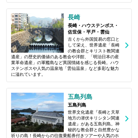
長崎
長崎・ハウステンボス・
佐世保・平戸・雲仙
古くから外国貿易の窓口と
して栄え、世界遺産「長崎
の教会群とキリスト教関連
遺産」の歴史的価値のある教会や洋館、「明治日本の産
業革命遺産」の軍艦島など異国情緒を感じる長崎。ハウ
ステンボスや人気の温泉地「雲仙温泉」など多彩な魅力
に溢れています。
五島列島
五島列島
世界文化遺産『長崎と天草
地方の潜伏キリシタン関連
遺産』がある五島列島。神
秘的な教会群と自然豊かな
祈りの島！長崎からの往復乗船券付きツアーや人気のホ