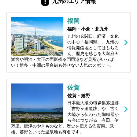
九州のエリア情報
スポットまで、福岡の魅力を存分に味わえ
る観光地を一つずつ厳選してご紹介しま
す。あなたの旅を彩るヒントが、きっとこ
福岡
こに見つかります。
福岡・小倉・北九州
九州の玄関口、経済・文化
の中心「福岡県」。九州の
情報発信地としてはもちろ
ん、歴史を感じる大宰府天
満宮や明治・大正の面影残る門司港など見所がいっぱ
い！博多・中洲の屋台街も外せない人気のスポット。
佐賀
佐賀・嬉野
日本最大級の環壕集落遺跡
「吉野ヶ里遺跡」や、古く
大陸から伝わった陶磁器か
ら今につながる、有田、伊
万里、唐津のやきものなど、歴史を伝える佐賀県。武
雄、嬉野といった温泉地も有名です。