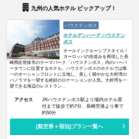
九州の人気ホテル ピックアップ！
ハウステンボス
ホテルデンハーグ ハウステン
ボス
オールインクルーシブスタイル！
ヨーロッパの街並みを再現した長
崎県佐世保市のテーマパーク「ハウステンボス」内のハーバ
ータウンに位置するホテル。ハウステンボスのホテルでは唯
一のオーシャンフロントに立地し、美しく穏やかな大村湾の
パノラマを一望する絶好のロケーションが人気。大村湾を一
望できる海辺のレストラン…
アクセス
JRハウステンボス駅より場内ホテル受
付まで徒歩で約7分、長崎空港より車で
約50分
[航空券＋宿泊]プラン一覧へ