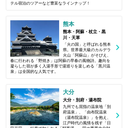
テル宿泊のツアーなど豊富なラインナップ！
熊本
熊本・阿蘇・杖立・黒
川・天草
「火の国」と呼ばれる熊本
県。世界最大級のカルデラ
火山「阿蘇山」がそびえ、
春に行われる「野焼き」は阿蘇の早春の風物詩。趣向を
凝らした宿が多く入湯手形で湯巡りを楽しめる「黒川温
泉」は全国的な人気です。
大分
大分・別府・湯布院
九州でも屈指の温泉地「別
府温泉」、「由布院温泉
（湯布院温泉）」を抱え、
江戸時代の風情を残す「日