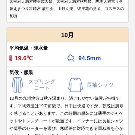
太宰府天満宮神幸式大祭、太宰府天満宮秋思祭、駛馬天満宮うそ
替えまつり筥崎宮 放生会、山野ん楽、彼岸花の見頃、コスモスの
見頃
10月
平均気温・降水量
19.6℃
94.5mm
気候・服装
スプリング
長袖シャツ
コート
10月の九州地方は秋が深まり、過ごしやすい気候が特徴で
す。平均気温は19℃前後で、日中は快適ですが、朝晩は肌寒
く感じることがあります。この時期の服装には薄手のジャケ
ットやトレンチコートが最適です。インナーには長袖シャツ
や薄手のセーターを選び、寒暖差に対応できる重ね着を心が