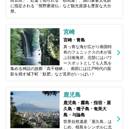
田豆田」、紅葉で知られる「耶馬溪」、国の重要文化財
に指定される「熊野磨崖仏」など観光資源も豊富な大分
県。
宮崎
宮崎・青島
真っ青な海が広がり南国特
有のフェニックスの木が並
ぶ日南海岸。北部にはパワ
ースポットとしても人気を
集める神話の故郷「高千穂峡」、南部には江戸時代の面
影を残す城下町「飫肥」など見所がいっぱい！
鹿児島
鹿児島・霧島・指宿・屋
久島・種子島・奄美大
島・与論島
世界自然遺産「屋久島」は
じめ、桜島をシンボルに北