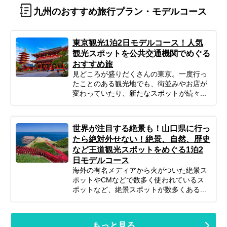
九州のおすすめ旅行プラン・モデルコース
東京観光1泊2日モデルコース！人気
観光スポットを公共交通機関でめぐる
おすすめ旅
見どころが盛りだくさんの東京。一度行っ
たことのある観光地でも、街並みやお店が
変わっていたり、新たなスポットが続々...
世界が注目する絶景も！山口県に行っ
たら絶対外せない！絶景、自然、歴史
など王道観光スポットをめぐる1泊2
日モデルコース
海外の有名メディアから火がついた絶景ス
ポットやCMなどで数多く使われているス
ポットなど、絶景スポットが数多くある...
もっと見る