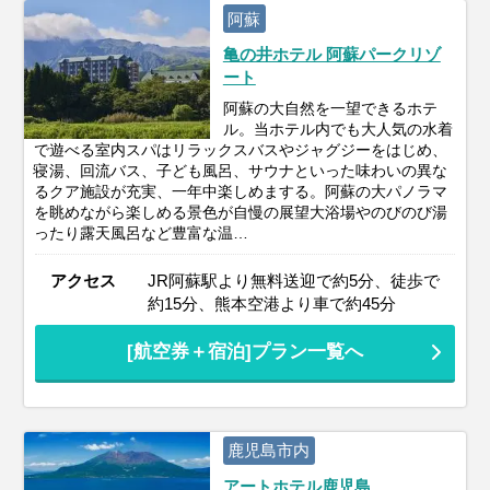
阿蘇
亀の井ホテル 阿蘇パークリゾ
ート
阿蘇の大自然を一望できるホテ
ル。当ホテル内でも大人気の水着
で遊べる室内スパはリラックスバスやジャグジーをはじめ、
寝湯、回流バス、子ども風呂、サウナといった味わいの異な
るクア施設が充実、一年中楽しめまする。阿蘇の大パノラマ
を眺めながら楽しめる景色が自慢の展望大浴場やのびのび湯
ったり露天風呂など豊富な温…
アクセス
JR阿蘇駅より無料送迎で約5分、徒歩で
約15分、熊本空港より車で約45分
[航空券＋宿泊]プラン一覧へ
鹿児島市内
アートホテル鹿児島