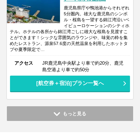
鹿児島県庁や鴨池港からそれぞれ
5分圏内。雄大な鹿児島のシンボ
ル・桜島を一望する錦江湾沿いベ
イビューロケーションのシティホ
テル。ホテルの各所から錦江湾ごしに雄大な桜島を見渡すこ
とができます！シックな雰囲気のラウンジや、味覚の粋を集
めたレストラン、源泉57.6度の天然温泉を利用したホットタ
ブや夏季限定で…
アクセス
JR鹿児島中央駅より車で約20分、鹿児
島空港より車で約50分
[航空券＋宿泊]プラン一覧へ
もっと見る