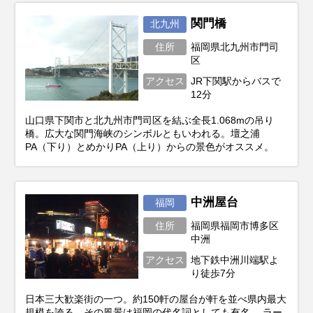
関門橋
北九州
住所
福岡県北九州市門司
区
アクセス
JR下関駅からバスで
12分
山口県下関市と北九州市門司区を結ぶ全長1.068mの吊り
橋。広大な関門海峡のシンボルともいわれる。壇之浦
PA（下り）とめかりPA（上り）からの景色がオススメ。
中洲屋台
福岡
住所
福岡県福岡市博多区
中洲
アクセス
地下鉄中洲川端駅よ
り徒歩7分
日本三大歓楽街の一つ。約150軒の屋台が軒を並べ県内最大
規模を誇る。その風景は福岡の代名詞としても有名。 ラー