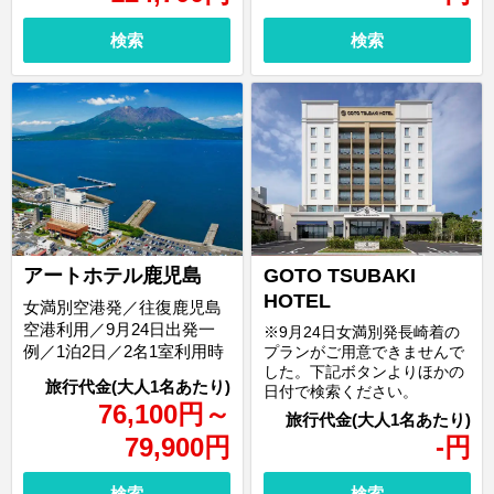
検索
検索
アートホテル鹿児島
GOTO TSUBAKI
HOTEL
女満別空港発／往復鹿児島
空港利用／9月24日出発一
※9月24日女満別発長崎着の
例／1泊2日／2名1室利用時
プランがご用意できませんで
した。下記ボタンよりほかの
日付で検索ください。
76,100
円
～
79,900
円
-
円
検索
検索