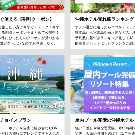
ぐ使える【割引クーポン】
沖縄ホテル売れ筋ランキング
に旅したい方は今すぐチェック！今す
ホテル選びに迷ったらココをチェッ
える割引クーポンをまとめて公開中！
縄本島から宮古島や石垣島などのホ
条件にぴったりのクーポンが見つかる
予約数に基づきランキング化してJA
♪限定クーポンなのでお見逃しなく。
航空券とセットにしたプランをご紹
チョイスプラン
屋内プール完備の沖縄ホテル
イト・ホテルを自由に組み合わせOK！
強い日差しや急な悪天候、寒い時期
ただけの旅行にアレンジできる人気の
丈夫！天気や時期を選ばずに1年を