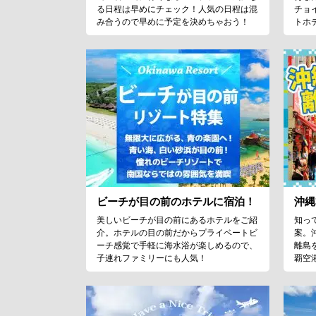
る日程は早めにチェック！人気の日程は混
チョ
み合うので早めに予定を決めちゃおう！
トホ
ビーチが目の前のホテルに宿泊！
沖縄
美しいビーチが目の前にあるホテルをご紹
知っ
介。ホテルの目の前だからプライベートビ
案。
ーチ感覚で手軽に海水浴が楽しめるので、
離島
子連れファミリーにも人気！
覇空