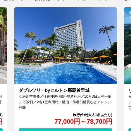
ダブルツリーbyヒルトン那覇首里城
例
女満別空港発／往復沖縄(那覇)空港利用／10月3日出発一例
延
／1泊2日／2名1室利用時／延泊・帰着日延長などアレンジ
可能
円
77,000
円
～
78,700
円