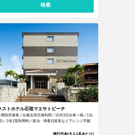
検索
ネストホテル石垣マエサトビーチ
女満別空港発／往復石垣空港利用／10月3日出発一例／1泊
2日／2名1室利用時／延泊・帰着日延長などアレンジ可能