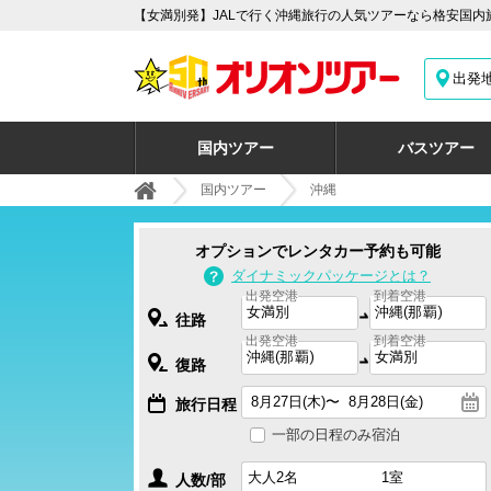
【女満別発】JALで行く沖縄旅行の人気ツアーなら格安国内
出発
国内ツアー
バスツアー
国内ツアー
沖縄
オプションでレンタカー予約も可能
ダイナミックパッケージとは？
出発空港
到着空港
往路
出発空港
到着空港
復路
旅行日程
一部の日程のみ宿泊
人数/部