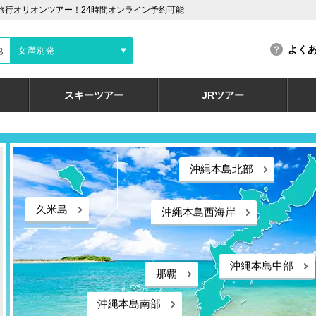
旅行オリオンツアー！24時間オンライン予約可能
よく
地
女満別発
スキーツアー
JRツアー
沖縄本島北部
久米島
沖縄本島西海岸
沖縄本島中部
那覇
沖縄本島南部