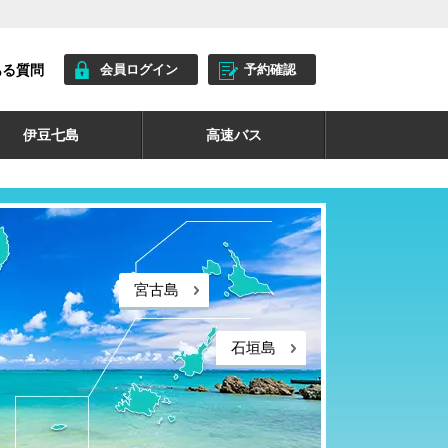
ある質問
会員ログイン
予約確認
伊豆七島
高速バス
宮古島
石垣島