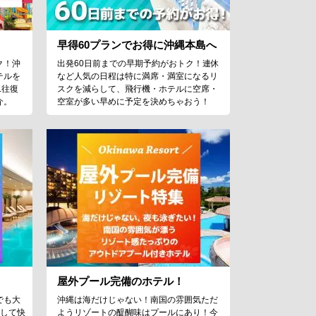
早得60プランでお得に沖縄本島へ
ク！沖
出発60日前までの早期予約がおトク！連休
テルを
など人気の日程は特に満席・満室になるリ
L往復
スクを減らして、飛行機・ホテルに空席・
介。
空室が多い早めに予定を決めちゃおう！
屋外プール完備のホテル！
でも大
沖縄は海だけじゃない！南国の雰囲気ただ
通して快
ようリゾートの醍醐味はプールにあり！今