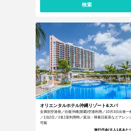
検索
オリエンタルホテル沖縄リゾート&スパ
女満別空港発／往復沖縄(那覇)空港利用／10月3日出発一
／1泊2日／2名1室利用時／延泊・帰着日延長などアレン
可能