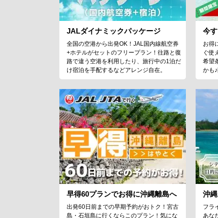
JALダイナミックパッケージ
今す
全国の空港から出発OK！JAL国内線航空券
お得
+ホテルがセットのフリープラン！往路と復
ぐ使
路で違う空港を利用したり、旅行中の1泊だ
希望
け宿泊を手配するなどアレンジ自在。
かも
早得60プランでお得に沖縄離島へ
沖縄
出発60日前までの早期予約がおトク！宮古
フラ
島・石垣島に行くならこのプラン！気にな
あな