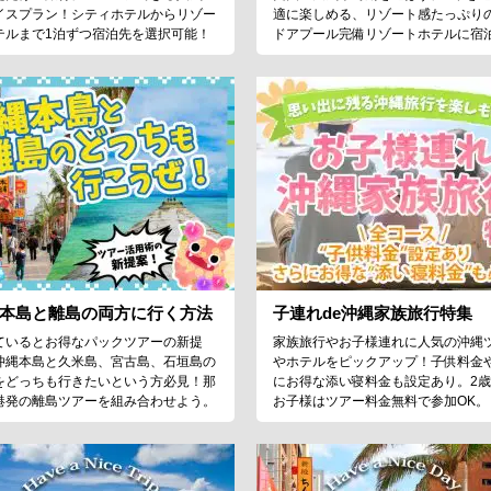
イスプラン！シティホテルからリゾー
適に楽しめる、リゾート感たっぷり
テルまで1泊ずつ宿泊先を選択可能！
ドアプール完備リゾートホテルに宿
本島と離島の両方に行く方法
子連れde沖縄家族旅行特集
ているとお得なパックツアーの新提
家族旅行やお子様連れに人気の沖縄
沖縄本島と久米島、宮古島、石垣島の
やホテルをピックアップ！子供料金
をどっちも行きたいという方必見！那
にお得な添い寝料金も設定あり。2
港発の離島ツアーを組み合わせよう。
お子様はツアー料金無料で参加OK。