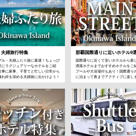
 夫婦旅行特集
那覇国際通りに近いホテル9
プル・夫婦ふたり旅に最適！ちょっぴ
国際通りに近くて安いホテルから新
沢にラグジュアリーなホテルをご紹
洒落ホテルまでおすすめホテルをご
仕事に家事、子育てと忙しい日常から
プールや大浴場付もあり！国際通り
離れ絆を深める夫婦旅に出かけよう！
に泊まって夜までアクティブに楽し