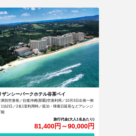
リザンシーパークホテル谷茶ベイ
女満別空港発／往復沖縄(那覇)空港利用／10月3日出発一例
／1泊2日／2名1室利用時／延泊・帰着日延長などアレンジ
可能
81,400
円
～
90,000
円