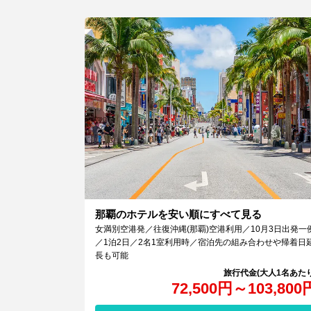
那覇のホテルを安い順にすべて見る
女満別空港発／往復沖縄(那覇)空港利用／10月3日出発一
／1泊2日／2名1室利用時／宿泊先の組み合わせや帰着日
長も可能
72,500
円
～
103,800