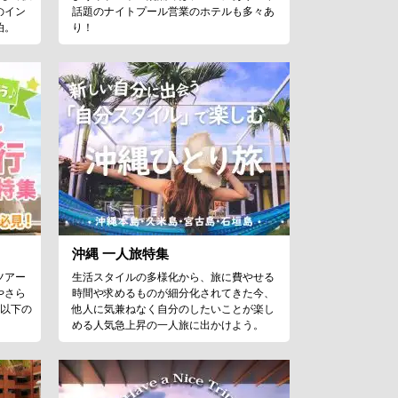
のイン
話題のナイトプール営業のホテルも多々あ
泊。
り！
沖縄 一人旅特集
ツアー
生活スタイルの多様化から、旅に費やせる
やさら
時間や求めるものが細分化されてきた今、
歳以下の
他人に気兼ねなく自分のしたいことが楽し
める人気急上昇の一人旅に出かけよう。