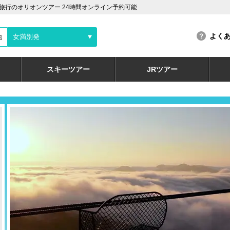
行のオリオンツアー 24時間オンライン予約可能
よく
地
女満別発
スキーツアー
JRツアー