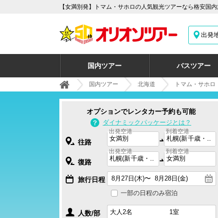
【女満別発】トマム・サホロの人気観光ツアーなら格安国内旅
出発
国内ツアー
バスツアー
国内ツアー
北海道
トマム・サホロ
オプションでレンタカー予約も可能
ダイナミックパッケージとは？
出発空港
到着空港
往路
出発空港
到着空港
復路
旅行日程
一部の日程のみ宿泊
人数/部