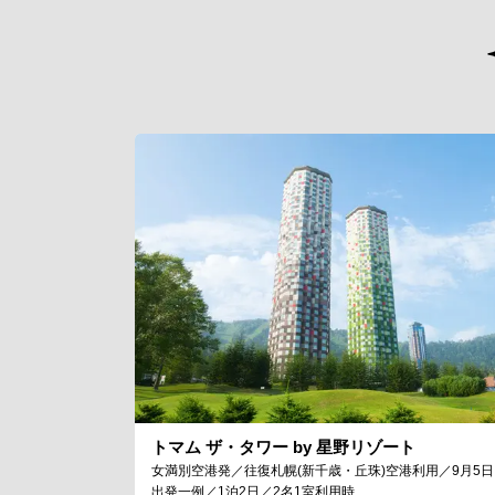
トマム ザ・タワー by 星野リゾート
女満別空港発／往復札幌(新千歳・丘珠)空港利用／9月5日
出発一例／1泊2日／2名1室利用時