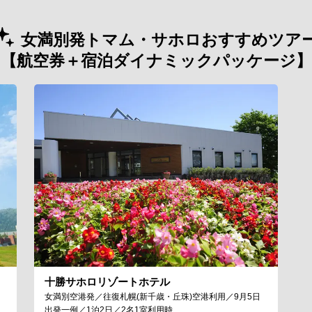
女満別発トマム・サホロおすすめツア
【航空券＋宿泊ダイナミックパッケージ】
十勝サホロリゾートホテル
女満別空港発／往復札幌(新千歳・丘珠)空港利用／9月5日
出発一例／1泊2日／2名1室利用時