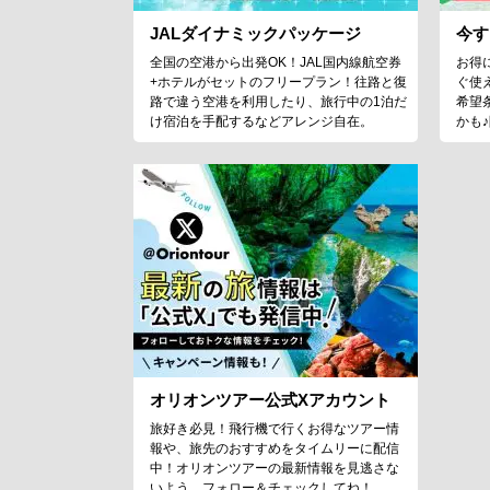
JALダイナミックパッケージ
今す
全国の空港から出発OK！JAL国内線航空券
お得
+ホテルがセットのフリープラン！往路と復
ぐ使
路で違う空港を利用したり、旅行中の1泊だ
希望
け宿泊を手配するなどアレンジ自在。
かも
オリオンツアー公式Xアカウント
旅好き必見！飛行機で行くお得なツアー情
報や、旅先のおすすめをタイムリーに配信
中！オリオンツアーの最新情報を見逃さな
いよう、フォロー＆チェックしてね！