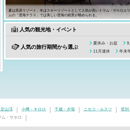
夏は高原リゾート、冬はスキーリゾートとして人気が高いトマム・サホロエ
ムの「雲海テラス」では美しい雲海の絶景が眺められる。
人気の観光地・イベント
夏休み・お盆
人気の旅行期間から選ぶ
11月連休
年末年
・定山渓
小樽・キロロ
千歳・夕張
ニセコ・ルスツ
登別
マム・サホロ