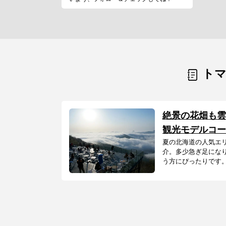
ト
絶景の花畑も雲
観光モデルコー
夏の北海道の人気エ
介。多少急ぎ足にな
う方にぴったりです。