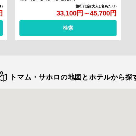
円
33,100
円
～
45,700
円
検索
トマム・サホロの地図とホテルから探