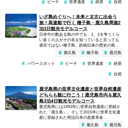
ビーチ
世界遺産
絶景
自然
いざ島めぐりへ！未来と太古に出会う
旅！高速船で行く 種子島・屋久島周遊2
泊3日観光モデルコース
日本中の数ある島の中でも、1、2を争うくら
い多くの人がその名を知っていると言っても
過言ではない種子島。鉄砲伝来の歴史の島...
屋久島
種子島
鹿児島
パワースポット
ビーチ
世界遺産
絶景
自然
鹿児島県の世界文化遺産と世界自然遺産
どちらも観に行こう！鹿児島市内＆屋久
島3泊4日観光モデルコース
鹿児島県には1993年に世界自然遺産に登録さ
れた「屋久島」、そして2015年に世界文化遺
産に登録された明治日本の産業革命...
屋久島
鹿児島