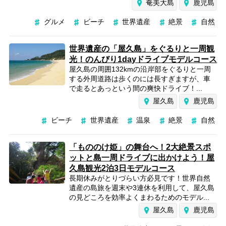
奄美大島
鹿児島
グルメ
ビーチ
世界遺産
絶景
自然
世界遺産の「屋久島」をぐるりと一周観
光！のんびり1dayドライブモデルコース
屋久島の周囲132kmの沿岸部をぐるりと一周
する外周道路は歩くのには長すぎますが、車
で走るとあっという間の爽快ドライブ！...
屋久島
鹿児島
ビーチ
世界遺産
温泉
絶景
自然
「もののけ姫」の舞台へ！2大絶景スポ
ットと島一周ドライブに出かけよう！屋
久島観光2泊3日モデルコース
長期休みがとりづらい方必見です！世界自然
遺産の島旅を週末や3連休を利用して、屋久島
の見どころを効率よくまわるためのモデル...
屋久島
鹿児島