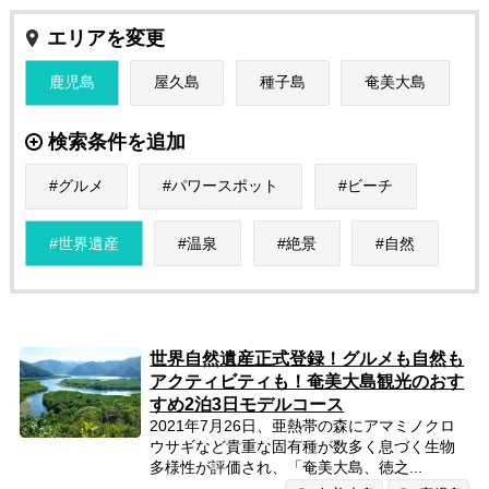
エリアを変更
鹿児島
屋久島
種子島
奄美大島
検索条件を追加
グルメ
パワースポット
ビーチ
世界遺産
温泉
絶景
自然
世界自然遺産正式登録！グルメも自然も
アクティビティも！奄美大島観光のおす
すめ2泊3日モデルコース
2021年7月26日、亜熱帯の森にアマミノクロ
ウサギなど貴重な固有種が数多く息づく生物
多様性が評価され、「奄美大島、徳之...