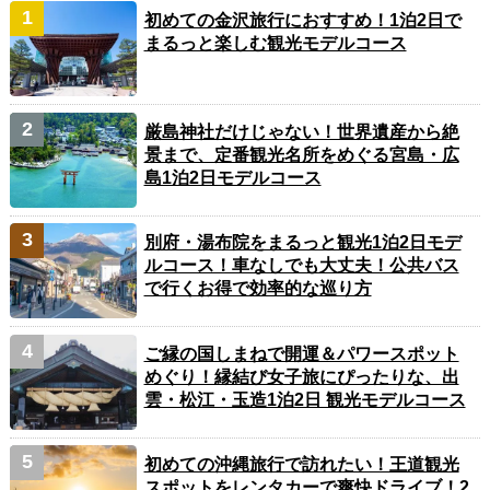
初めての金沢旅行におすすめ！1泊2日で
まるっと楽しむ観光モデルコース
厳島神社だけじゃない！世界遺産から絶
景まで、定番観光名所をめぐる宮島・広
島1泊2日モデルコース
別府・湯布院をまるっと観光1泊2日モデ
ルコース！車なしでも大丈夫！公共バス
で行くお得で効率的な巡り方
ご縁の国しまねで開運＆パワースポット
めぐり！縁結び女子旅にぴったりな、出
雲・松江・玉造1泊2日 観光モデルコース
初めての沖縄旅行で訪れたい！王道観光
スポットをレンタカーで爽快ドライブ！2