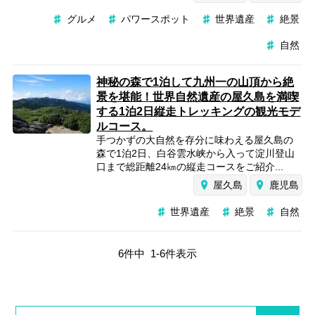
グルメ
パワースポット
世界遺産
絶景
自然
神秘の森で1泊して九州一の山頂から絶
景を堪能！世界自然遺産の屋久島を満喫
する1泊2日縦走トレッキングの観光モデ
ルコース。
手つかずの大自然を存分に味わえる屋久島の
森で1泊2日、白谷雲水峡から入って淀川登山
口まで総距離24㎞の縦走コースをご紹介...
屋久島
鹿児島
世界遺産
絶景
自然
6
件中
1
-
6
件表示