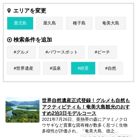
エリアを変更
鹿児島
屋久島
種子島
奄美大島
検索条件を追加
グルメ
パワースポット
ビーチ
世界遺産
温泉
絶景
自然
世界自然遺産正式登録！グルメも自然も
アクティビティも！奄美大島観光のおす
すめ2泊3日モデルコース
2021年7月26日、亜熱帯の森にアマミノクロ
ウサギなど貴重な固有種が数多く息づく生物
多様性が評価され、「奄美大島、徳之...