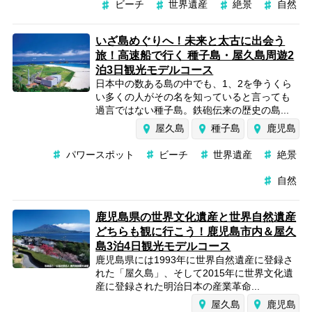
ビーチ
世界遺産
絶景
自然
いざ島めぐりへ！未来と太古に出会う
旅！高速船で行く 種子島・屋久島周遊2
泊3日観光モデルコース
日本中の数ある島の中でも、1、2を争うくら
い多くの人がその名を知っていると言っても
過言ではない種子島。鉄砲伝来の歴史の島...
屋久島
種子島
鹿児島
パワースポット
ビーチ
世界遺産
絶景
自然
鹿児島県の世界文化遺産と世界自然遺産
どちらも観に行こう！鹿児島市内＆屋久
島3泊4日観光モデルコース
鹿児島県には1993年に世界自然遺産に登録さ
れた「屋久島」、そして2015年に世界文化遺
産に登録された明治日本の産業革命...
屋久島
鹿児島