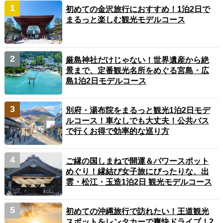
初めての金沢旅行におすすめ！1泊2日で
まるっと楽しむ観光モデルコース
厳島神社だけじゃない！世界遺産から絶
景まで、定番観光名所をめぐる宮島・広
島1泊2日モデルコース
別府・湯布院をまるっと観光1泊2日モデ
ルコース！車なしでも大丈夫！公共バス
で行くお得で効率的な巡り方
ご縁の国しまねで開運＆パワースポット
めぐり！縁結び女子旅にぴったりな、出
雲・松江・玉造1泊2日 観光モデルコース
初めての沖縄旅行で訪れたい！王道観光
スポットをレンタカーで爽快ドライブ！2