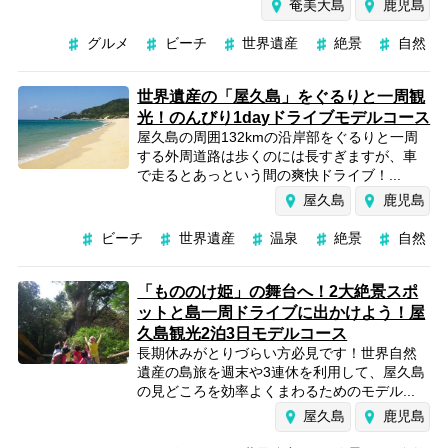
奄美大島
鹿児島
グルメ
ビーチ
世界遺産
絶景
自然
世界遺産の「屋久島」をぐるりと一周観
光！のんびり1dayドライブモデルコース
屋久島の周囲132kmの沿岸部をぐるりと一周
する外周道路は歩くのには長すぎますが、車
で走るとあっという間の爽快ドライブ！...
屋久島
鹿児島
ビーチ
世界遺産
温泉
絶景
自然
「もののけ姫」の舞台へ！2大絶景スポ
ットと島一周ドライブに出かけよう！屋
久島観光2泊3日モデルコース
長期休みがとりづらい方必見です！世界自然
遺産の島旅を週末や3連休を利用して、屋久島
の見どころを効率よくまわるためのモデル...
屋久島
鹿児島