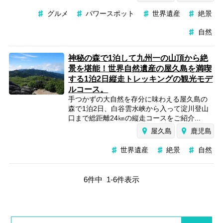
グルメ
パワースポット
世界遺産
絶景
自然
神秘の森で1泊して九州一の山頂から絶
景を堪能！世界自然遺産の屋久島を満喫
する1泊2日縦走トレッキングの観光モデ
ルコース。
手つかずの大自然を存分に味わえる屋久島の
森で1泊2日、白谷雲水峡から入って淀川登山
口まで総距離24㎞の縦走コースをご紹介...
屋久島
鹿児島
世界遺産
絶景
自然
6
件中
1
-
6
件表示