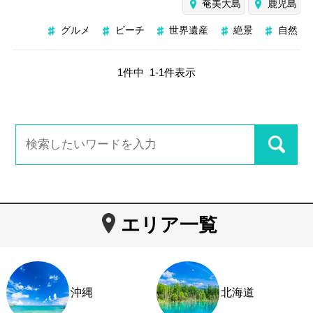
奄美大島
鹿児島
グルメ
ビーチ
世界遺産
絶景
自然
1
件中
1
-
1
件表示
エリア一覧
沖縄
北海道