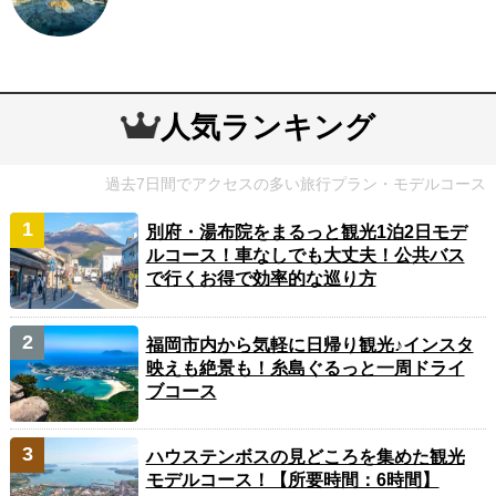
人気ランキング
過去7日間でアクセスの多い旅行プラン・モデルコース
別府・湯布院をまるっと観光1泊2日モデ
ルコース！車なしでも大丈夫！公共バス
で行くお得で効率的な巡り方
福岡市内から気軽に日帰り観光♪インスタ
映えも絶景も！糸島ぐるっと一周ドライ
ブコース
ハウステンボスの見どころを集めた観光
モデルコース！【所要時間：6時間】