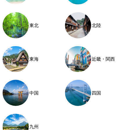
東北
北陸
東海
近畿・関西
中国
四国
九州