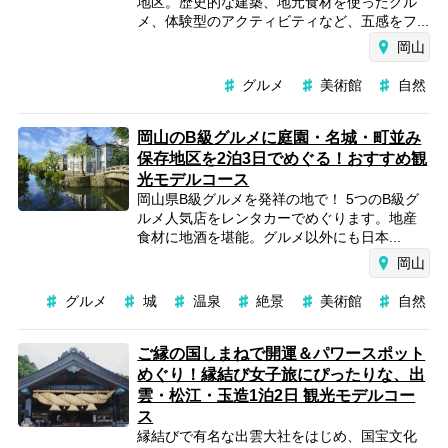
地区。歴史的な建築、地元食材を使ったグル
メ、体験型のアクティビティなど、五感をフ...
岡山
グルメ
美術館
自然
岡山のB級グルメに庭園・名城・町並み
保存地区を2泊3日でめぐる！おすすめ観
光モデルコース
岡山県B級グルメを発祥の地で！ 5つのB級グ
ルメ人気店をレンタカーでめぐります。地産
食材に地酒を堪能。グルメ以外にも日本...
岡山
グルメ
城
温泉
絶景
美術館
自然
ご縁の国しまねで開運＆パワースポット
めぐり！縁結び女子旅にぴったりな、出
雲・松江・玉造1泊2日 観光モデルコー
ス
縁結びで有名な出雲大社をはじめ、国宝文化