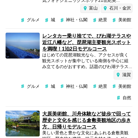
気フォトジェニックスポット21世紀美...
富山
石川・金沢
グルメ
城
神社・仏閣
絶景
美術館
レンタカー乗り捨てで、びわ湖テラスや
近江八幡など、琵琶湖主要観光スポット
を満喫！1泊2日モデルコース
はじめての琵琶湖観光なら、アクセスが良く
観光スポットが集中している南側を中心に組
み立てるのがおすすめ。話題のびわ湖テラス...
滋賀
グルメ
城
神社・仏閣
絶景
美術館
自然
大原美術館、川舟体験など徒歩で回って
歴史と文化を感じる倉敷美観地区の歩き
方、日帰りモデルコース
美しい景色と豊かな文化にあふれる倉敷美観