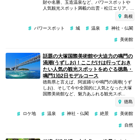
財や名勝、玉造温泉など、パワースポットや
人気観光スポット満載の出雲・松江エリア。...
島根
パワースポット
城
温泉
神社・仏閣
美術館
話題の大塚国際美術館や大迫力の鳴門の
渦潮(うずしお)！ここだけは行っておき
たい人気の観光スポットをめぐる徳島・
鳴門1泊2日モデルコース
徳島県と言えば、阿波踊りや鳴門の渦潮(うず
しお)、そして今や全国的に人気となった大塚
国際美術館など、魅力あふれる観光スポ...
徳島
ロケ地
温泉
神社・仏閣
絶景
美術館
自然