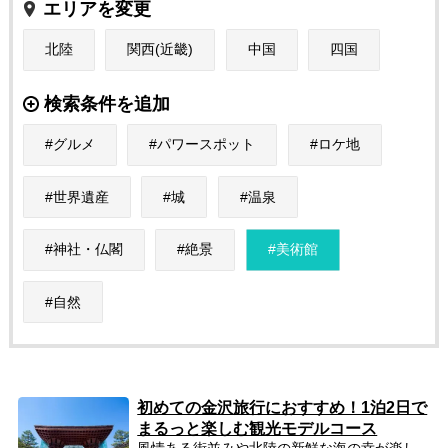
エリアを変更
北陸
関西(近畿)
中国
四国
検索条件を追加
グルメ
パワースポット
ロケ地
世界遺産
城
温泉
神社・仏閣
絶景
美術館
自然
初めての金沢旅行におすすめ！1泊2日で
まるっと楽しむ観光モデルコース
風情ある街並みや北陸の新鮮な海の幸が楽し