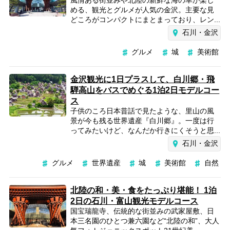
める、観光とグルメが人気の金沢。主要な見
どころがコンパクトにまとまっており、レン...
石川・金沢
グルメ
城
美術館
金沢観光に1日プラスして、白川郷・飛
騨高山をバスでめぐる1泊2日モデルコー
ス
子供のころ日本昔話で見たような、里山の風
景が今も残る世界遺産『白川郷』。一度は行
ってみたいけど、なんだか行きにくそうと思...
石川・金沢
グルメ
世界遺産
城
美術館
自然
北陸の和・美・食をたっぷり堪能！ 1泊
2日の石川・富山観光モデルコース
国宝瑞龍寺、伝統的な街並みの武家屋敷、日
本三名園のひとつ兼六園など“北陸の和”、大人