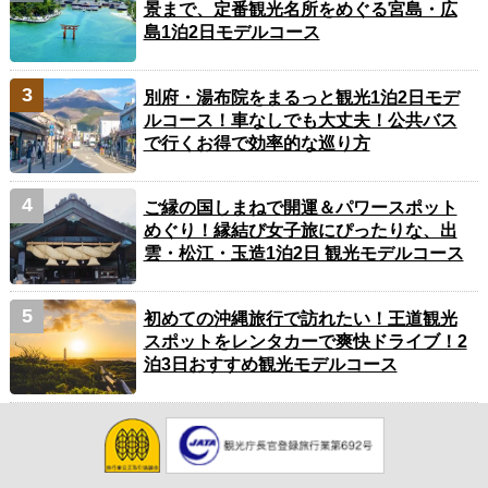
景まで、定番観光名所をめぐる宮島・広
島1泊2日モデルコース
別府・湯布院をまるっと観光1泊2日モデ
ルコース！車なしでも大丈夫！公共バス
で行くお得で効率的な巡り方
ご縁の国しまねで開運＆パワースポット
めぐり！縁結び女子旅にぴったりな、出
雲・松江・玉造1泊2日 観光モデルコース
初めての沖縄旅行で訪れたい！王道観光
スポットをレンタカーで爽快ドライブ！2
泊3日おすすめ観光モデルコース