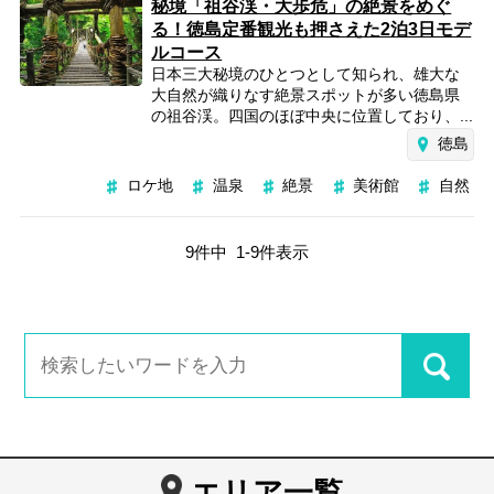
秘境「祖谷渓・大歩危」の絶景をめぐ
る！徳島定番観光も押さえた2泊3日モデ
ルコース
日本三大秘境のひとつとして知られ、雄大な
大自然が織りなす絶景スポットが多い徳島県
の祖谷渓。四国のほぼ中央に位置しており、...
徳島
ロケ地
温泉
絶景
美術館
自然
9
件中
1
-
9
件表示
エリア一覧