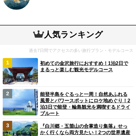
人気ランキング
過去7日間でアクセスの多い旅行プラン・モデルコース
初めての金沢旅行におすすめ！1泊2日で
まるっと楽しむ観光モデルコース
能登半島をぐるっと一周！自然あふれる
風景とパワースポットにロケ地めぐり！2
泊3日で能登・輪島観光を満喫するドライ
ブルート
『白川郷・五箇山の合掌造り集落』せっ
かく行くなら両方見たい！2つの世界遺産