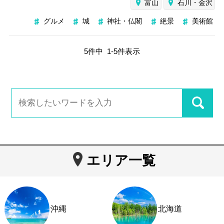
富山
石川・金沢
グルメ
城
神社・仏閣
絶景
美術館
5
件中
1
-
5
件表示
エリア一覧
沖縄
北海道