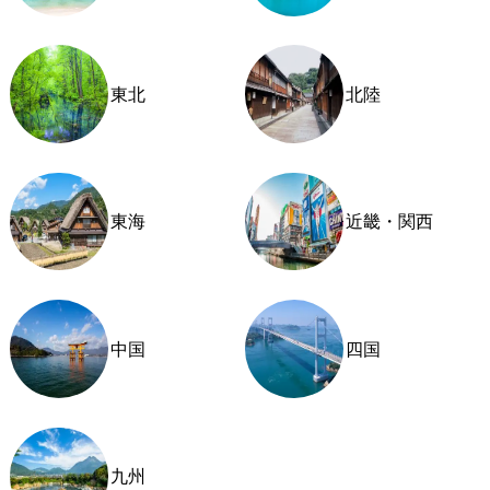
東北
北陸
東海
近畿・関西
中国
四国
九州