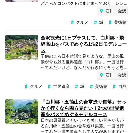
どころがコンパクトにまとまっており、レン...
石川・金沢
グルメ
城
美術館
金沢観光に1日プラスして、白川郷・飛
騨高山をバスでめぐる1泊2日モデルコー
ス
子供のころ日本昔話で見たような、里山の風
景が今も残る世界遺産『白川郷』。一度は行
ってみたいけど、なんだか行きにくそうと思...
石川・金沢
グルメ
世界遺産
城
美術館
自然
『白川郷・五箇山の合掌造り集落』せっ
かく行くなら両方見たい！2つの世界遺
産をバスでめぐるモデルコース
日本の原風景ともいうべき美しい景色が広が
る白川郷・五箇山の合掌造り集落。一度は行
ってみたい世界遺産として人気がありますが...