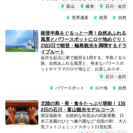
富山
岐阜
石川・金沢
世界遺産
絶景
自然
能登半島をぐるっと一周！自然あふれる
風景とパワースポットにロケ地めぐり！
2泊3日で能登・輪島観光を満喫するドラ
イブルート
金沢を起点に車で能登を1周する、半島ぐるり
旅。自然あふれる風景と、有名なパワースポ
ットやドラマのロケ地など、お楽しみスポ...
石川・金沢
パワースポット
ロケ地
自然
北陸の和・美・食をたっぷり堪能！ 1泊
2日の石川・富山観光モデルコース
国宝瑞龍寺、伝統的な街並みの武家屋敷、日
本三名園のひとつ兼六園など“北陸の和”、大人
気フォトジェニックスポット21世紀美...