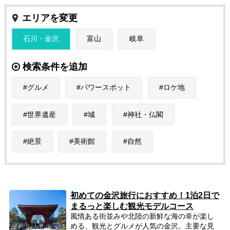
エリアを変更
石川・金沢
富山
岐阜
検索条件を追加
グルメ
パワースポット
ロケ地
世界遺産
城
神社・仏閣
絶景
美術館
自然
初めての金沢旅行におすすめ！1泊2日で
まるっと楽しむ観光モデルコース
風情ある街並みや北陸の新鮮な海の幸が楽し
める、観光とグルメが人気の金沢。主要な見