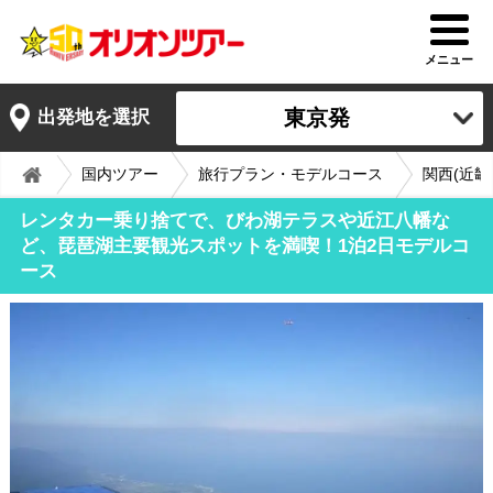
メニュー
東京発
出発地を選択
国内ツアー
旅行プラン・モデルコース
関西(近畿
レンタカー乗り捨てで、びわ湖テラスや近江八幡な
ど、琵琶湖主要観光スポットを満喫！1泊2日モデルコ
ース