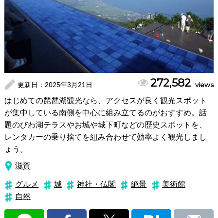
272,582
更新日：
2025年3月21日
views
はじめての琵琶湖観光なら、アクセスが良く観光スポット
が集中している南側を中心に組み立てるのがおすすめ。話
題のびわ湖テラスやお城や城下町などの歴史スポットを、
レンタカーの乗り捨てを組み合わせて効率よく観光しまし
ょう。
滋賀
グルメ
城
神社・仏閣
絶景
美術館
自然