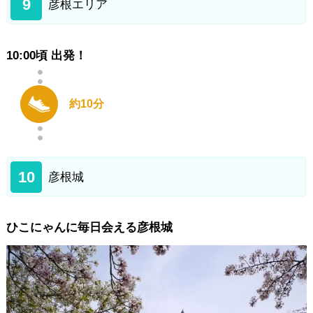
9
彦根エリア
10:00頃 出発！
約10分
10
彦根城
ひこにゃんに毎日会える彦根城