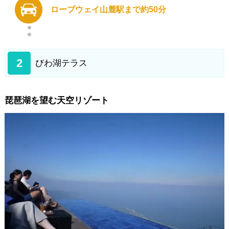
ロープウェイ山麓駅まで約50分
2
びわ湖テラス
琵琶湖を望む天空リゾート