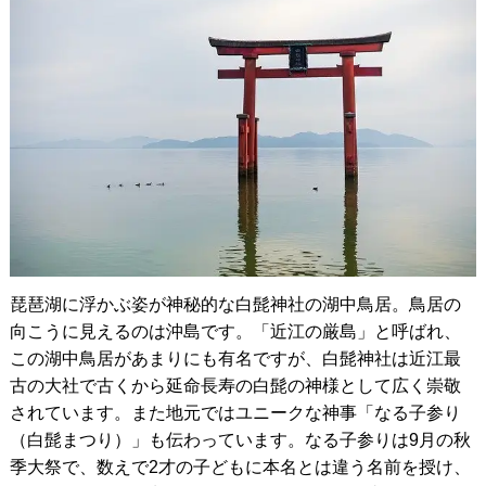
琵琶湖に浮かぶ姿が神秘的な白髭神社の湖中鳥居。鳥居の
向こうに見えるのは沖島です。「近江の厳島」と呼ばれ、
この湖中鳥居があまりにも有名ですが、白髭神社は近江最
古の大社で古くから延命長寿の白髭の神様として広く崇敬
されています。また地元ではユニークな神事「なる子参り
（白髭まつり）」も伝わっています。なる子参りは9月の秋
季大祭で、数えで2才の子どもに本名とは違う名前を授け、