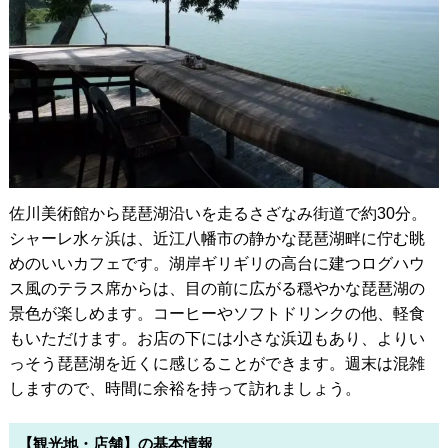
佐川美術館から琵琶湖沿いを走るさざなみ街道で約30分。
シャーレ水ヶ浜は、近江八幡市の静かな琵琶湖畔に佇む眺
めのいいカフェです。湖岸ギリギリの高台に建つログハウ
ス風のテラス席からは、目の前に広がる穏やかな琵琶湖の
景色が楽しめます。コーヒーやソフトドリンクの他、軽食
もいただけます。お店の下には小さな浜辺もあり、よりい
っそう琵琶湖を近くに感じることができます。週末は混雑
しますので、時間に余裕を持って訪れましょう。
【観光地・店舗】の基本情報