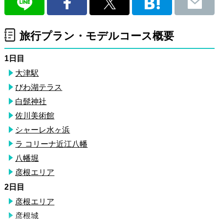
旅行プラン・モデルコース概要
1日目
大津駅
びわ湖テラス
白髭神社
佐川美術館
シャーレ水ヶ浜
ラ コリーナ近江八幡
八幡堀
彦根エリア
2日目
彦根エリア
彦根城