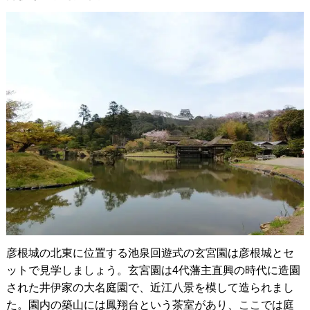
彦根城の北東に位置する池泉回遊式の玄宮園は彦根城とセ
ットで見学しましょう。玄宮園は4代藩主直興の時代に造園
された井伊家の大名庭園で、近江八景を模して造られまし
た。園内の築山には鳳翔台という茶室があり、ここでは庭