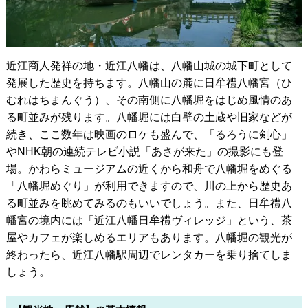
近江商人発祥の地・近江八幡は、八幡山城の城下町として
発展した歴史を持ちます。八幡山の麓に日牟禮八幡宮（ひ
むれはちまんぐう）、その南側に八幡堀をはじめ風情のあ
る町並みが残ります。八幡堀には白壁の土蔵や旧家などが
続き、ここ数年は映画のロケも盛んで、「るろうに剣心」
やNHK朝の連続テレビ小説「あさが来た」の撮影にも登
場。かわらミュージアムの近くから和舟で八幡堀をめぐる
「八幡堀めぐり」が利用できますので、川の上から歴史あ
る町並みを眺めてみるのもいいでしょう。また、日牟禮八
幡宮の境内には「近江八幡日牟禮ヴィレッジ」という、茶
屋やカフェが楽しめるエリアもあります。八幡堀の観光が
終わったら、近江八幡駅周辺でレンタカーを乗り捨てしま
しょう。