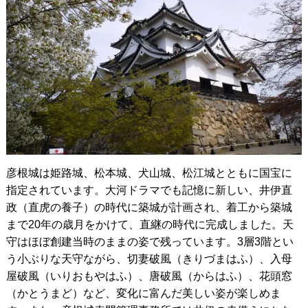
彦根城は姫路城、松本城、犬山城、松江城とともに国宝に
指定されています。大河ドラマでも記憶に新しい、井伊直
政（直虎の養子）の時代に築城が計画され、着工から築城
まで20年の歳月をかけて、直継の時代に完成しました。天
守はほぼ創建当時のままの姿で残っています。3層3階とい
う小ぶりな天守ながら、切妻破風（きりづまはふ）、入母
屋破風（いりおもやはふ）、唐破風（からはふ）、花頭窓
（かとうまど）など、変化に富んだ美しい姿が楽しめま