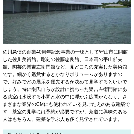
佐川急便の創業40周年記念事業の一環として守山市に開館
した佐川美術館。彫刻の佐藤忠良館、日本画の平山郁夫
館、陶芸の樂吉左衛門館など、見どころの充実した美術館
です。細かく鑑賞するとかなりボリュームがありますの
で、好みでどの展示を優先するか決めて見学するといいで
しょう。特に樂氏自らが設計に携わった樂吉左衛門館にあ
る茶室は水没する小間と水の中に浮かぶ広間からなり、さ
まざまな業界のCMにも使われている見ごたえのある建築で
す。茶室の見学には予約が必要ですが、茶道に興味のある
人はもちろん、建築を学ぶ人も多く見学されています。