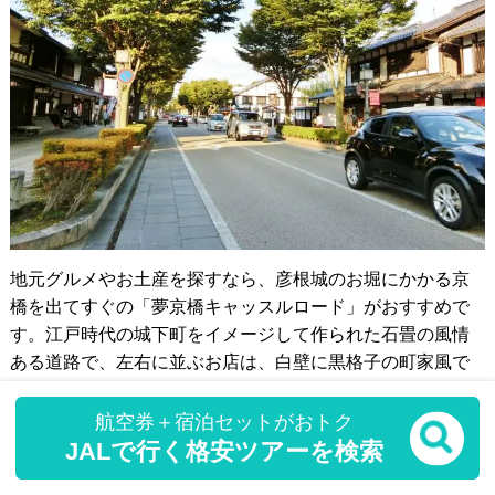
地元グルメやお土産を探すなら、彦根城のお堀にかかる京
橋を出てすぐの「夢京橋キャッスルロード」がおすすめで
す。江戸時代の城下町をイメージして作られた石畳の風情
ある道路で、左右に並ぶお店は、白壁に黒格子の町家風で
統一されています。
航空券＋宿泊セットがおトク
JALで行く格安ツアーを検索
【観光地・店舗】の基本情報