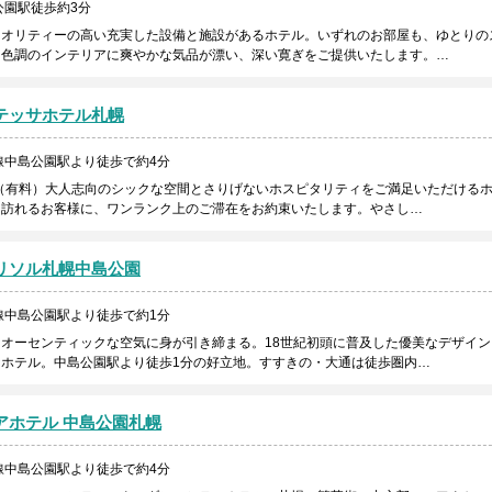
公園駅徒歩約3分
クオリティーの高い充実した設備と施設があるホテル。いずれのお部屋も、ゆとりの
た色調のインテリアに爽やかな気品が漂い、深い寛ぎをご提供いたします。…
テッサホテル札幌
線中島公園駅より徒歩で約4分
！（有料）大人志向のシックな空間とさりげないホスピタリティをご満足いただける
を訪れるお客様に、ワンランク上のご滞在をお約束いたします。やさし…
リソル札幌中島公園
線中島公園駅より徒歩で約1分
オーセンティックな空気に身が引き締まる。18世紀初頭に普及した優美なデザイン
ホテル。中島公園駅より徒歩1分の好立地。すすきの・大通は徒歩圏内…
アホテル 中島公園札幌
線中島公園駅より徒歩で約4分