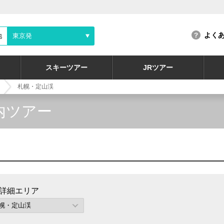
よく
地
東京発
スキーツアー
JRツアー
札幌・定山渓
内ツアー
詳細エリア