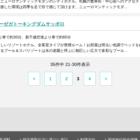
るニューロマンティックモダンのシティホテル。札幌の繁華街・中心部へのアクセス
隣接した環境は四季を足で目で感じて頂けます。ニューロマンティックモダ…
ーゼガトーキングダムサッポロ
り車で約30分、新千歳空港より車で約60分
さしいリゾートホテル。全客室タイプが禁煙ルーム！お部屋は明るい色調でベッドを
するプール＆スパリゾートは水の楽園と呼ぶに相応しい広大で多彩なプール…
35件中 21-30件表示
<
1
2
3
4
>
取消料
特定商取引法に基づく表記
勧誘方針
国内旅行総合保険