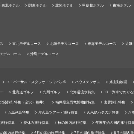
東北ホテル
関東ホテル
北陸ホテル
甲信越ホテル
東海ホテル
ス
東北モデルコース
北陸モデルコース
東海モデルコース
近畿
モデルコース
沖縄モデルコース
ユニバーサル・スタジオ・ジャパン®
ハウステンボス
旭山動物園
ー
北海道ゴルフ
九州ゴルフ
北海道流氷特集
JR・列車でめぐ
北陸旅行特集（金沢・福井）
福井県立恐竜博物館特集
出雲旅行特集
五島列島特集
屋久島ツアー・旅行特集
久米島ハテの浜特集
八
）旅行特集
夏休み旅行特集
秋の国内旅行特集
年末年始の国内旅行特
月の国内旅行特集
6月の国内旅行特集
7月の国内旅行特集
8月の国内