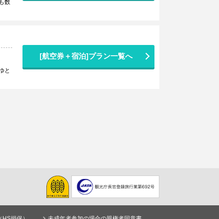
も数
[航空券＋宿泊]プラン一覧へ
ゆと
（HS損保）
未成年者参加の場合の親権者同意書