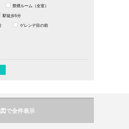
禁煙ルーム（全室）
駅徒歩5分
前
ゲレンデ目の前
地図で全件表示