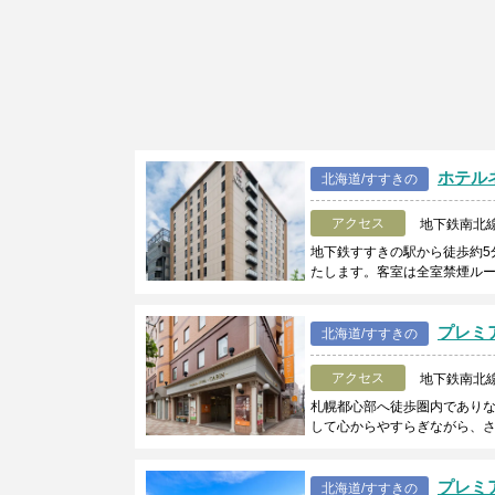
ホテル
北海道/すすきの
アクセス
地下鉄南北
地下鉄すすきの駅から徒歩約5
たします。客室は全室禁煙ルー
プレミア
北海道/すすきの
アクセス
地下鉄南北線
札幌都心部へ徒歩圏内であり
して心からやすらぎながら、
プレミア
北海道/すすきの