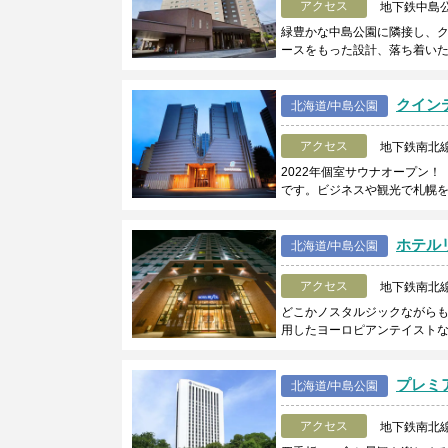
アクセス
地下鉄中島
緑豊かな中島公園に隣接し、
ースをもった設計、落ち着い
クイン
北海道/中島公園
アクセス
地下鉄南北
2022年個室サウナオープン
です。ビジネスや観光で札幌
ホテル
北海道/中島公園
アクセス
地下鉄南北
どこかノスタルジックながらも
用したヨーロピアンテイストな
プレミ
北海道/中島公園
アクセス
地下鉄南北