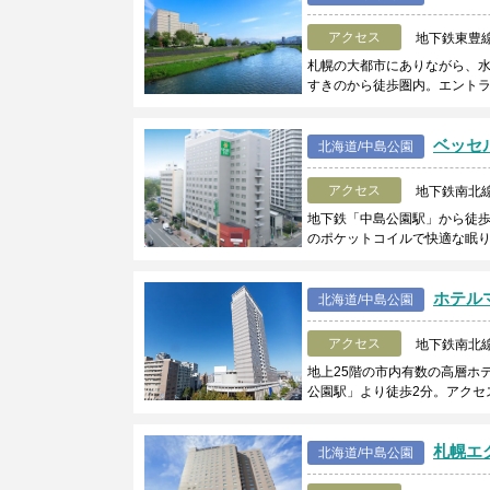
アクセス
地下鉄東豊
札幌の大都市にありながら、
すきのから徒歩圏内。エント
ベッセ
北海道/中島公園
アクセス
地下鉄南北
地下鉄「中島公園駅」から徒歩
のポケットコイルで快適な眠
ホテル
北海道/中島公園
アクセス
地下鉄南北
地上25階の市内有数の高層ホ
公園駅」より徒歩2分。アクセ
札幌エ
北海道/中島公園