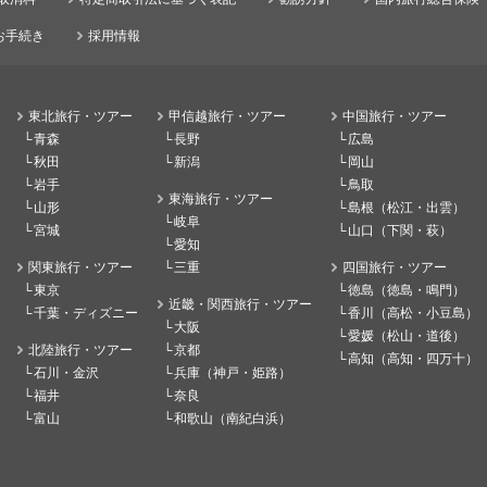
お手続き
採用情報
東北旅行・ツアー
甲信越旅行・ツアー
中国旅行・ツアー
青森
長野
広島
秋田
新潟
岡山
岩手
鳥取
東海旅行・ツアー
山形
島根（松江・出雲）
岐阜
宮城
山口（下関・萩）
愛知
関東旅行・ツアー
三重
四国旅行・ツアー
東京
徳島（徳島・鳴門）
近畿・関西旅行・ツアー
千葉・ディズニー
香川（高松・小豆島）
大阪
愛媛（松山・道後）
北陸旅行・ツアー
京都
高知（高知・四万十）
石川・金沢
兵庫（神戸・姫路）
福井
奈良
富山
和歌山（南紀白浜）