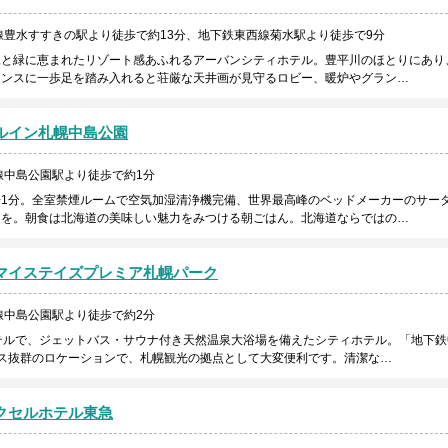
線豊水すすきの駅より徒歩で約13分、地下鉄東西線菊水駅より徒歩で9分
水と緑に恵まれたリゾート感あふれるアーバンシティホテル。豊平川のほとりにあり
ランスに一歩足を踏み入れると荘厳な天井画が見守るロビー、暖炉やグラン…
ルイン札幌中島公園
線中島公園駅より徒歩で約1分
1分。全室禁煙ルームで空気加湿清浄機完備、世界最高峰のベッドメーカーのサー
りを。朝食は北海道の美味しい魅力をみつける朝ごはん。北海道ならではの…
マイステイズプレミア札幌パーク
線中島公園駅より徒歩で約2分
テルで、ジェットバス・サウナ付き天然温泉大浴場を備えたシティホテル。「地下鉄
ス抜群のロケーションで、札幌観光の拠点として大変便利です。清潔な…
クセルホテル東急