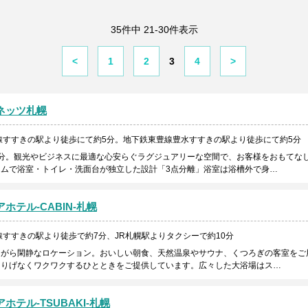
35件中 21-30件表示
<
1
2
3
4
>
ネッツ札幌
線すすきの駅より徒歩にて約5分。地下鉄東豊線豊水すすきの駅より徒歩にて約5分
分。観光やビジネスに最適な心安らぐラグジュアリーな空間で、お客様をおもてな
ムで浴室・トイレ・洗面台が独立した設計「3点分離」浴室は浴槽外で身…
ホテル-CABIN-札幌
すすきの駅より徒歩で約7分、JR札幌駅よりタクシーで約10分
ながら閑静なロケーション。おいしい朝食、天然温泉やサウナ、くつろぎの客室をご
さりげなくワクワクするひとときをご提供しています。広々した大浴場はス…
ホテル-TSUBAKI-札幌