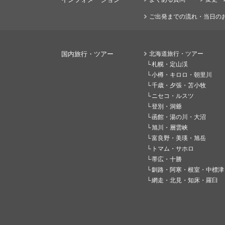
ご出発までの流れ・当日の
国内旅行・ツアー
北海道旅行・ツアー
札幌・定山渓
小樽・キロロ・朝里川
千歳・夕張・苫小牧
ニセコ・ルスツ
登別・洞爺
函館・湯の川・大沼
旭川・層雲峡
富良野・美瑛・旭岳
トマム・サホロ
帯広・十勝
釧路・阿寒・根室・中標津
網走・北見・知床・羅臼