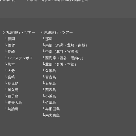
九州旅行・ツアー
沖縄旅行・ツアー
福岡
那覇
佐賀
南部（糸満・豊崎・南城）
長崎
中部（北谷・宜野湾）
ハウステンボス
西海岸（読谷・恩納村）
熊本
北部（名護・本部）
大分
久米島
宮崎
宮古島
鹿児島
石垣島
屋久島
西表島
種子島
小浜島
奄美大島
竹富島
与論島
与那国島
南大東島