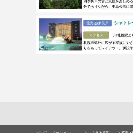
四季折々の食と景観を楽しめ
分でありながら、中島公園に
シャトレ
北海道/東茨戸
アクセス
JR札幌駅よ
札幌市郊外に広がる家族にや
りをもってレイアウト。併設
インフォメーション
よくある質問
変更・