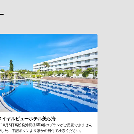
ー
ロイヤルビューホテル美ら海
※10月5日高松発沖縄(那覇)着のプランがご用意できません
でした。下記ボタンよりほかの日付で検索ください。