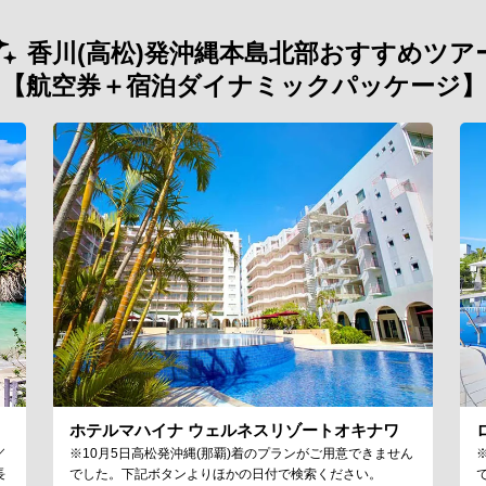
香川(高松)発沖縄本島北部おすすめツア
【航空券＋宿泊ダイナミックパッケージ】
ホテルマハイナ ウェルネスリゾートオキナワ
／
※10月5日高松発沖縄(那覇)着のプランがご用意できません
長
でした。下記ボタンよりほかの日付で検索ください。