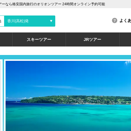
アーなら格安国内旅行のオリオンツアー 24時間オンライン予約可能
よく
地
香川(高松)発
スキーツアー
JRツアー