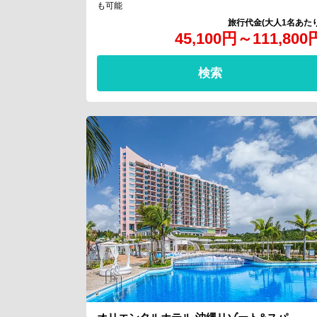
も可能
45,100
円
～
111,800
検索