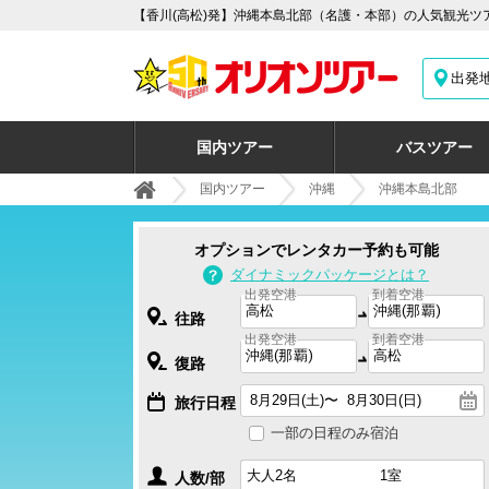
【香川(高松)発】沖縄本島北部（名護・本部）の人気観光ツ
出発
国内ツアー
バスツアー
国内ツアー
沖縄
沖縄本島北部
オプションでレンタカー予約も可能
ダイナミックパッケージとは？
出発空港
到着空港
往路
出発空港
到着空港
復路
旅行日程
一部の日程のみ宿泊
人数/部