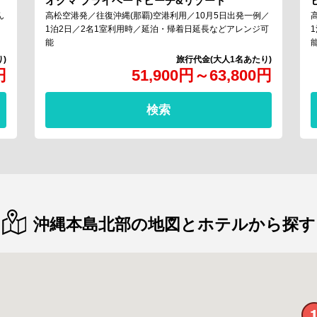
オクマ プライベートビーチ&リゾート
ん
高松空港発／往復沖縄(那覇)空港利用／10月5日出発一例／
1泊2日／2名1室利用時／延泊・帰着日延長などアレンジ可
能
円
51,900
円
～
63,800
円
検索
沖縄本島北部の地図とホテルから探す