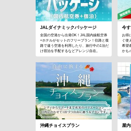
JALダイナミックパッケージ
今す
全国の空港から出発OK！JAL国内線航空券
お得
+ホテルがセットのフリープラン！往路と復
ぐ使
路で違う空港を利用したり、旅行中の1泊だ
希望
け宿泊を手配するなどアレンジ自在。
かも
沖縄チョイスプラン
屋内