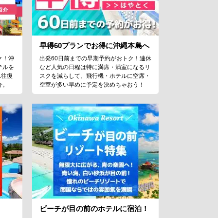
早得60プランでお得に沖縄本島へ
ク！沖
出発60日前までの早期予約がおトク！連休
テルを
など人気の日程は特に満席・満室になるリ
L往復
スクを減らして、飛行機・ホテルに空席・
介。
空室が多い早めに予定を決めちゃおう！
ビーチが目の前のホテルに宿泊！