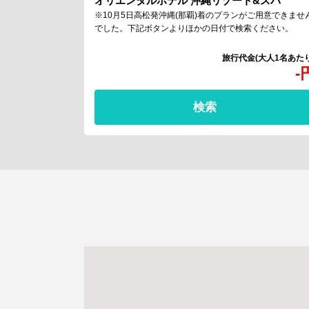
オリエンタルホテル 沖縄リゾート&スパ
※10月5日高松発沖縄(那覇)着のプランがご用意できませ
でした。下記ボタンよりほかの日付で検索ください。
-
検索