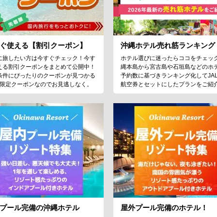
ぐ使える【割引クーポン】
沖縄ホテル売れ筋ランキング
に旅したい方は今すぐチェック！今す
ホテル選びに迷ったらココをチェッ
える割引クーポンをまとめて公開中！
縄本島から宮古島や石垣島などのホ
条件にぴったりのクーポンが見つかる
予約数に基づきランキング化してJA
♪限定クーポンなのでお見逃しなく。
航空券とセットにしたプランをご紹
プール完備の沖縄ホテル
屋外プール完備のホテル！