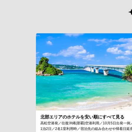
北部エリアのホテルを安い順にすべて見る
高松空港発／往復沖縄(那覇)空港利用／10月5日出発一例
1泊2日／2名1室利用時／宿泊先の組み合わせや帰着日延