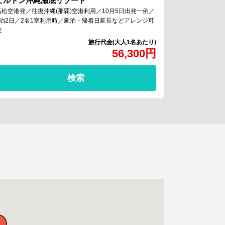
ヒルトン沖縄瀬底リゾート
高松空港発／往復沖縄(那覇)空港利用／10月5日出発一例／
1泊2日／2名1室利用時／延泊・帰着日延長などアレンジ可
能
56,300
円
検索