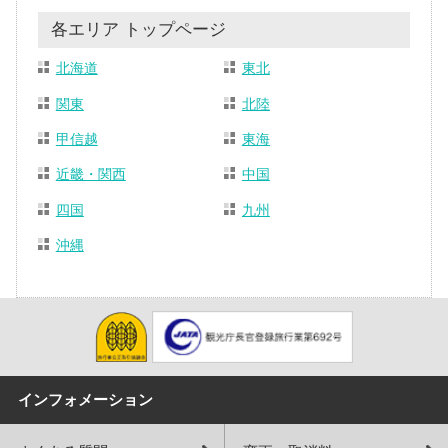
各エリア トップページ
北海道
東北
関東
北陸
甲信越
東海
近畿・関西
中国
四国
九州
沖縄
インフォメーション