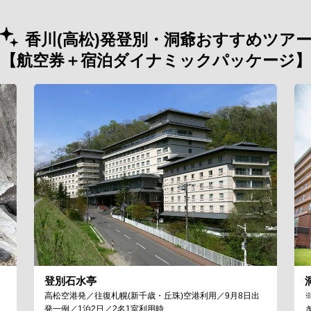
香川(高松)発登別・洞爺おすすめツア
【航空券＋宿泊ダイナミックパッケージ】
登別石水亭
高松空港発／往復札幌(新千歳・丘珠)空港利用／9月8日出
発一例／1泊2日／2名1室利用時