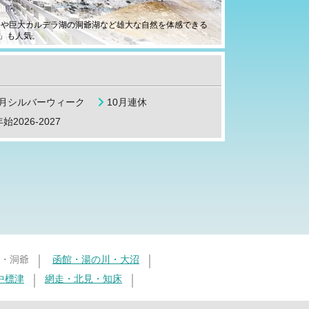
谷や巨大カルデラ湖の洞爺湖など雄大な自然を体感できる
」も人気。
9月シルバーウィーク
10月連休
始2026-2027
・洞爺
函館・湯の川・大沼
中標津
網走・北見・知床