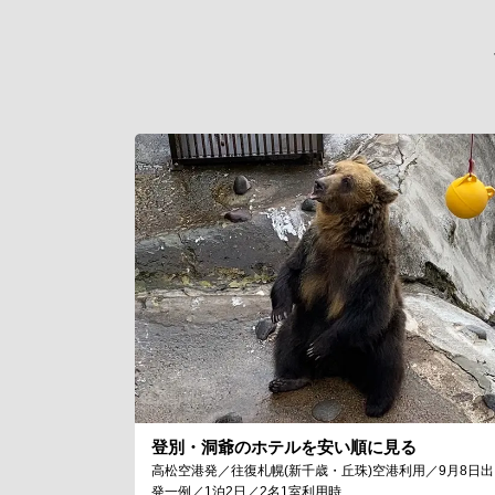
登別・洞爺のホテルを安い順に見る
高松空港発／往復札幌(新千歳・丘珠)空港利用／9月8日出
発一例／1泊2日／2名1室利用時