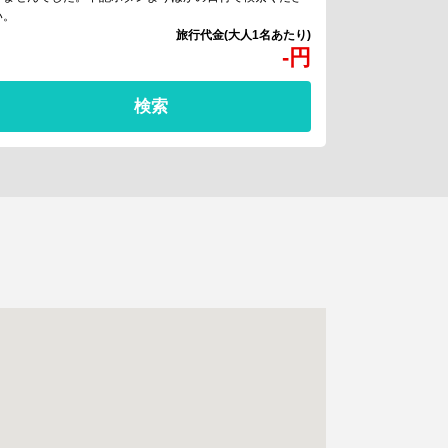
い。
-
円
検索