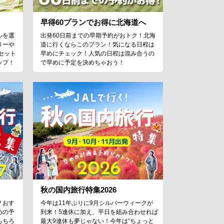
早得60プランでお得に北海道へ
ルを選
出発60日前までの早期予約がおトク！北海
リーや
道に行くならこのプラン！気になる日程は
セット
早めにチェック！人気の日程は混み合うの
ップ！
で早めに予定を決めちゃおう！
秋の国内旅行特集2026
？おす
今年は11年ぶりに9月シルバーウィークが
めの予
到来！5連休に加え、平日を組み合わせれば
もちろ
最大9連休も夢じゃない！今年は“ちょっと