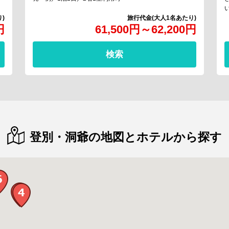
円
61,500
円
～
62,200
円
検索
登別・洞爺の地図とホテルから探す