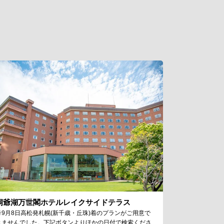
ー
洞爺湖万世閣ホテルレイクサイドテラス
※9月8日高松発札幌(新千歳・丘珠)着のプランがご用意で
きませんでした。下記ボタンよりほかの日付で検索くださ