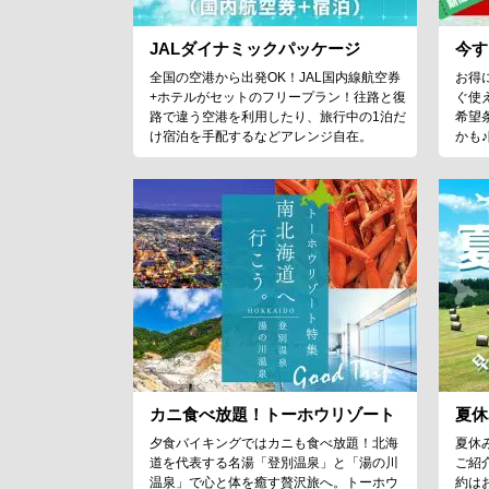
JALダイナミックパッケージ
今す
全国の空港から出発OK！JAL国内線航空券
お得
+ホテルがセットのフリープラン！往路と復
ぐ使
路で違う空港を利用したり、旅行中の1泊だ
希望
け宿泊を手配するなどアレンジ自在。
かも
カニ食べ放題！トーホウリゾート
夏休
夕食バイキングではカニも食べ放題！北海
夏休
道を代表する名湯「登別温泉」と「湯の川
ご紹
温泉」で心と体を癒す贅沢旅へ。トーホウ
約は