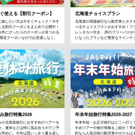
ぐ使える【割引クーポン】
北海道チョイスプラン
に旅したい方は今すぐチェック！今す
北海道の周遊旅行なら航空券とホテ
える割引クーポンをまとめて公開中！
べるチョイスプランがおすすめ！フ
条件にぴったりのクーポンが見つかる
レンタカー付き、JRのフリーパスが
♪限定クーポンなのでお見逃しなく。
になったプランなど豊富なラインナ
み旅行特集2026
年末年始旅行特集2026-2027
みの北海道旅行におすすめのツアーを
年末年始・お正月旅行はどこへ行く
介。連休などは特に混み合うのでご予
すめツアーや旅行情報をご紹介！早
お早めに。今年は思いっきり夏を楽し
約なら人気日程の航空券やホテルは