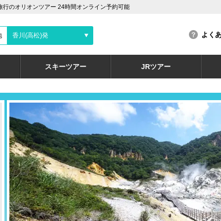
旅行のオリオンツアー 24時間オンライン予約可能
よく
地
香川(高松)発
スキーツアー
JRツアー