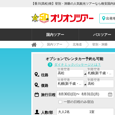
【香川(高松)発】登別・洞爺の人気観光ツアーなら格安国内
出発
国内ツアー
バスツアー
国内ツアー
北海道
登別・洞爺
オプションでレンタカー予約も可能
ダイナミックパッケージとは？
出発空港
到着空港
往路
出発空港
到着空港
復路
旅行日程
一部の日程のみ宿泊
人数/部