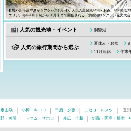
札幌や新千歳空港からアクセスしやすい人気の温泉地登別・洞爺。登別地獄
エリア。毎年4月下旬から10月末まで開催される「洞爺湖ロングラン花火大会
人気の観光地・イベント
洞爺湖
夏休み・お盆
人気の旅行期間から選ぶ
11月連休
年末年
・定山渓
小樽・キロロ
千歳・夕張
ニセコ・ルスツ
登別
良野・美瑛
トマム・サホロ
帯広・十勝
釧路・阿寒・根室・