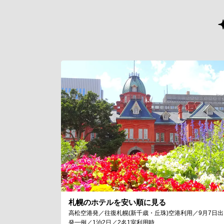
札幌のホテルを安い順に見る
高松空港発／往復札幌(新千歳・丘珠)空港利用／9月7日出
発一例／1泊2日／2名1室利用時