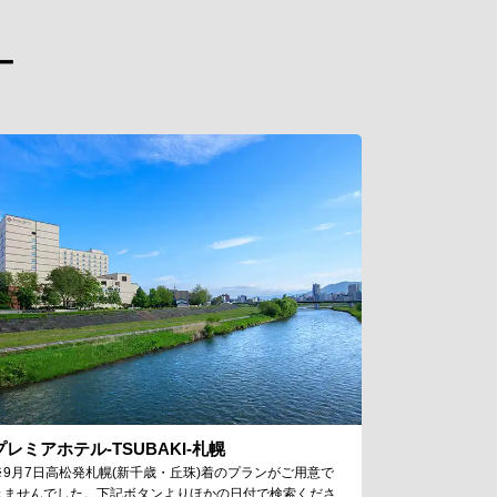
ー
プレミアホテル-TSUBAKI-札幌
※9月7日高松発札幌(新千歳・丘珠)着のプランがご用意で
きませんでした。下記ボタンよりほかの日付で検索くださ