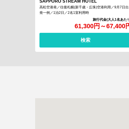
SAPPORO STREAM HOTEL
高松空港発／往復札幌(新千歳・丘珠)空港利用／9月7日出
発一例／1泊2日／2名1室利用時
61,300
円
～
67,400
検索