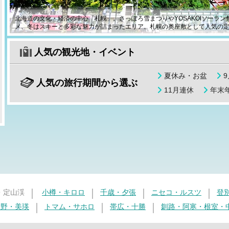
北海道の文化・経済の中心「札幌」。さっぽろ雪まつりやYOSAKOIソーラ
メ、冬はスキーと多彩な魅力が詰まったエリア。札幌の奥座敷として人気の定
人気の観光地・イベント
夏休み・お盆
人気の旅行期間から選ぶ
11月連休
年末年
・定山渓
小樽・キロロ
千歳・夕張
ニセコ・ルスツ
登
良野・美瑛
トマム・サホロ
帯広・十勝
釧路・阿寒・根室・