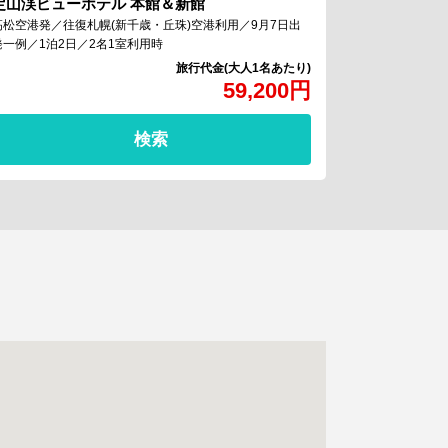
定山渓ビューホテル 本館＆新館
高松空港発／往復札幌(新千歳・丘珠)空港利用／9月7日出
発一例／1泊2日／2名1室利用時
59,200
円
検索