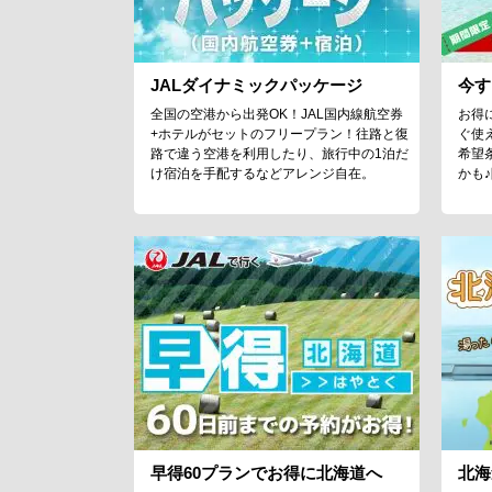
JALダイナミックパッケージ
今す
全国の空港から出発OK！JAL国内線航空券
お得
+ホテルがセットのフリープラン！往路と復
ぐ使
路で違う空港を利用したり、旅行中の1泊だ
希望
け宿泊を手配するなどアレンジ自在。
かも
早得60プランでお得に北海道へ
北海