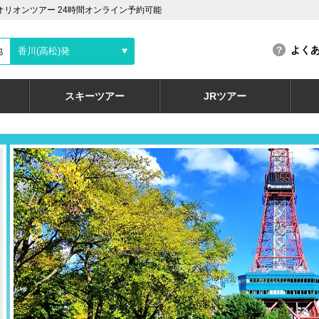
オリオンツアー 24時間オンライン予約可能
よく
地
香川(高松)発
スキーツアー
JRツアー