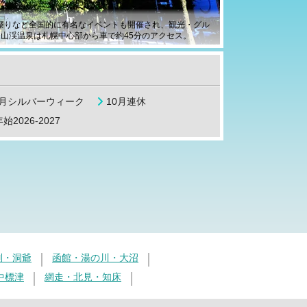
ン祭りなど全国的に有名なイベントも開催され、観光・グル
山渓温泉は札幌中心部から車で約45分のアクセス。
9月シルバーウィーク
10月連休
始2026-2027
別・洞爺
函館・湯の川・大沼
中標津
網走・北見・知床