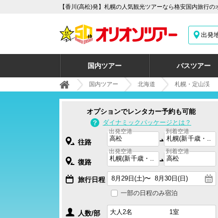
【香川(高松)発】札幌の人気観光ツアーなら格安国内旅行の
出発
国内ツアー
バスツアー
国内ツアー
北海道
札幌・定山渓
オプションでレンタカー予約も可能
ダイナミックパッケージとは？
出発空港
到着空港
往路
出発空港
到着空港
復路
旅行日程
一部の日程のみ宿泊
人数/部