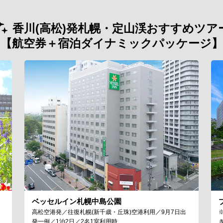
香川(高松)発札幌・定山渓おすすめツア
【航空券＋宿泊ダイナミックパッケージ】
ベッセルイン札幌中島公園
高松空港発／往復札幌(新千歳・丘珠)空港利用／9月7日出
発一例／1泊2日／2名1室利用時