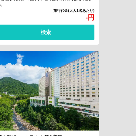
い。
-
円
検索