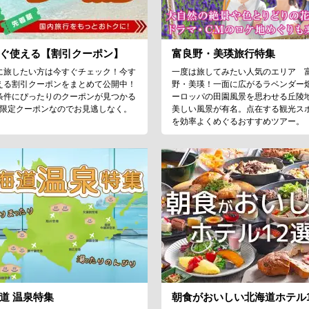
ぐ使える【割引クーポン】
富良野・美瑛旅行特集
に旅したい方は今すぐチェック！今す
一度は旅してみたい人気のエリア 
える割引クーポンをまとめて公開中！
野・美瑛！一面に広がるラベンダー
条件にぴったりのクーポンが見つかる
ーロッパの田園風景を思わせる丘陵
♪限定クーポンなのでお見逃しなく。
美しい風景が有名。点在する観光ス
を効率よくめぐるおすすめツアー。
道 温泉特集
朝食がおいしい北海道ホテル1