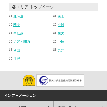
各エリア トップページ
北海道
東北
関東
北陸
甲信越
東海
近畿・関西
中国
四国
九州
沖縄
インフォメーション