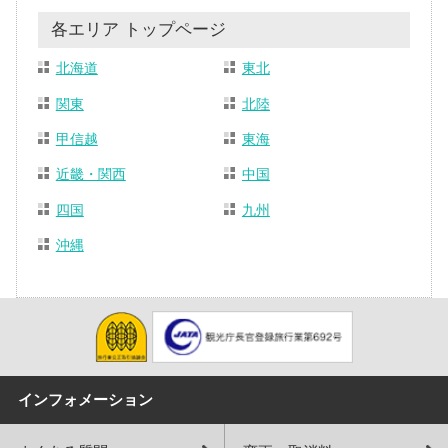
各エリア トップページ
北海道
東北
関東
北陸
甲信越
東海
近畿・関西
中国
四国
九州
沖縄
インフォメーション