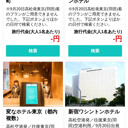
町
ンホテル
※9月20日高松発東京(羽田)着
※9月20日高松発東京(羽田)着
のプランがご用意できません
のプランがご用意できません
でした。下記ボタンよりほか
でした。下記ボタンよりほか
の日付で検索ください。
の日付で検索ください。
-
円
-
円
検索
検索
変なホテル東京（都内
新宿ワシントンホテル
複数）
高松空港発／往復東京(羽
田)空港利用／9月20日出発
高松空港発／往復東京(羽