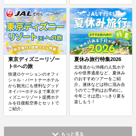
東京ディズニーリゾー
夏休み旅行特集2026
ト®への旅
北海道から沖縄の人気ホテ
ルや世界遺産など、夏休み
快適ロケーションのオフィ
のおすすめツアーをご紹
シャル・パートナーホテル
介。連休などは特に混み合
から観光にも便利なグッド
うのでご予約はお早めに。
ネイバーホテルまで東京デ
今年こそは思いっきり夏を
ィズニーリゾート提携ホテ
楽しもう！
ルを往復航空券とセットで
ご紹介。
もっと見る