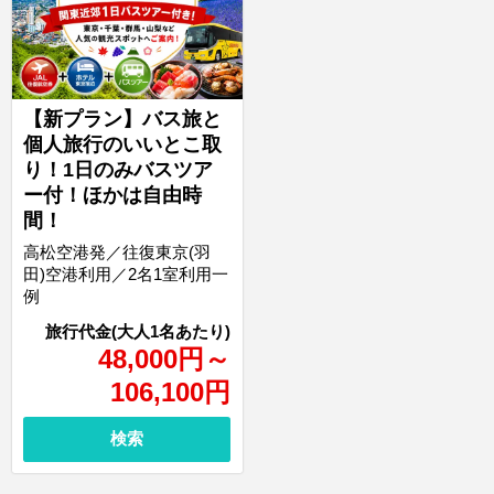
【新プラン】バス旅と
個人旅行のいいとこ取
り！1日のみバスツア
ー付！ほかは自由時
間！
高松空港発／往復東京(羽
田)空港利用／2名1室利用一
例
48,000
円
～
106,100
円
検索