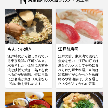
東京旅行の人気グルメ・お土産
もんじゃ焼き
江戸前寿司
江戸時代から親しまれてい
江戸の前、東京湾で獲れた
る東京発祥の下町グルメ。
魚介を使い、江戸の町では
水溶きした小麦粉に具材を
屋台グルメとして手軽に食
混ぜ鉄板で焼き、熱々を食
べられた郷土料理。当時は
べるのが醍醐味。特に月島
冷蔵技術がなかったため酢
には名店が集まり東京なら
締めや醤油漬け、火を通し
ではの味を楽しめます。
たネタが古くからの定番。