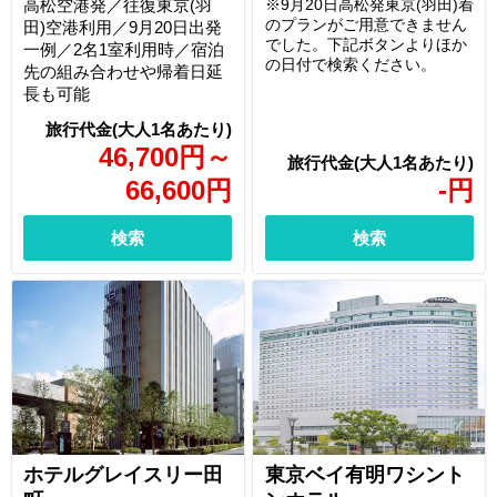
高松空港発／往復東京(羽
※9月20日高松発東京(羽田)着
のプランがご用意できません
田)空港利用／9月20日出発
でした。下記ボタンよりほか
一例／2名1室利用時／宿泊
の日付で検索ください。
先の組み合わせや帰着日延
長も可能
46,700
円
～
66,600
円
-
円
検索
検索
ホテルグレイスリー田
東京ベイ有明ワシント