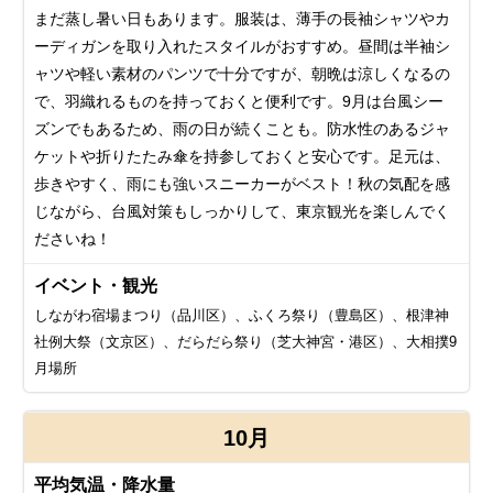
まだ蒸し暑い日もあります。服装は、薄手の長袖シャツやカ
ーディガンを取り入れたスタイルがおすすめ。昼間は半袖シ
ャツや軽い素材のパンツで十分ですが、朝晩は涼しくなるの
で、羽織れるものを持っておくと便利です。9月は台風シー
ズンでもあるため、雨の日が続くことも。防水性のあるジャ
ケットや折りたたみ傘を持参しておくと安心です。足元は、
歩きやすく、雨にも強いスニーカーがベスト！秋の気配を感
じながら、台風対策もしっかりして、東京観光を楽しんでく
ださいね！
イベント・観光
しながわ宿場まつり（品川区）、ふくろ祭り（豊島区）、根津神
社例大祭（文京区）、だらだら祭り（芝大神宮・港区）、大相撲9
月場所
10月
平均気温・降水量