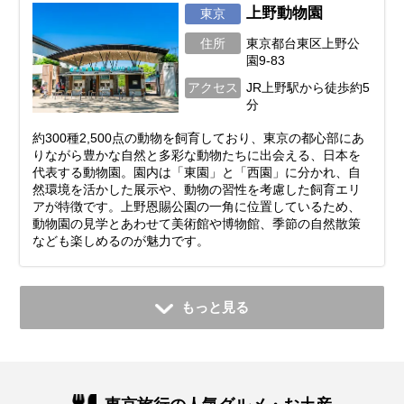
上野動物園
東京
住所
東京都台東区上野公
園9-83
アクセス
JR上野駅から徒歩約5
分
約300種2,500点の動物を飼育しており、東京の都心部にあ
りながら豊かな自然と多彩な動物たちに出会える、日本を
代表する動物園。園内は「東園」と「西園」に分かれ、自
然環境を活かした展示や、動物の習性を考慮した飼育エリ
アが特徴です。上野恩賜公園の一角に位置しているため、
動物園の見学とあわせて美術館や博物館、季節の自然散策
なども楽しめるのが魅力です。
もっと見る