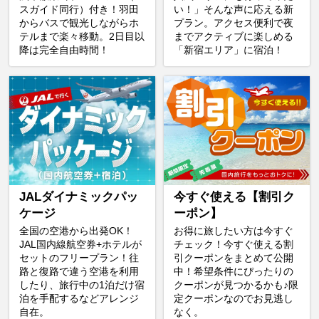
スガイド同行）付き！羽田
い！」そんな声に応える新
からバスで観光しながらホ
プラン。アクセス便利で夜
テルまで楽々移動。2日目以
までアクティブに楽しめる
降は完全自由時間！
「新宿エリア」に宿泊！
JALダイナミックパッ
今すぐ使える【割引ク
ケージ
ーポン】
全国の空港から出発OK！
お得に旅したい方は今すぐ
JAL国内線航空券+ホテルが
チェック！今すぐ使える割
セットのフリープラン！往
引クーポンをまとめて公開
路と復路で違う空港を利用
中！希望条件にぴったりの
したり、旅行中の1泊だけ宿
クーポンが見つかるかも♪限
泊を手配するなどアレンジ
定クーポンなのでお見逃し
自在。
なく。