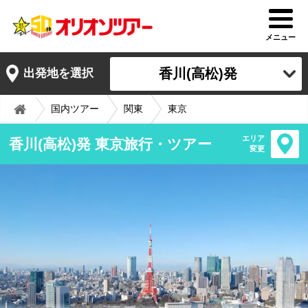
メニュー
香川(高松)発
出発地を選択
国内ツアー
関東
東京
エリア
香川(高松)発 東京旅行・ツアー
変更