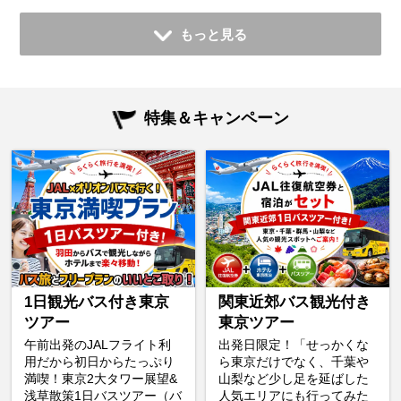
もっと見る
特集＆キャンペーン
1日観光バス付き東京
関東近郊バス観光付き
ツアー
東京ツアー
午前出発のJALフライト利
出発日限定！「せっかくな
用だから初日からたっぷり
ら東京だけでなく、千葉や
満喫！東京2大タワー展望&
山梨など少し足を延ばした
浅草散策1日バスツアー（バ
人気エリアにも行ってみた