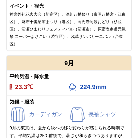
イベント・観光
神宮外苑花火大会（新宿区）、深川八幡祭り（富岡八幡宮・江東
区）、麻布十番納涼まつり（港区）、高円寺阿波おどり（杉並
区）、清瀬ひまわりフェスティバル（清瀬市）、原宿表参道元氣
祭 スーパーよさこい（渋谷区）、浅草サンバカーニバル（台東
区）
9月
平均気温・降水量
23.3℃
224.9mm
気候・服装
カーディガン
長袖シャツ
9月の東京は、夏から秋への移り変わりが感じられる時期で
す。平均気温は25℃前後で、暑さが和らぎつつありますが、