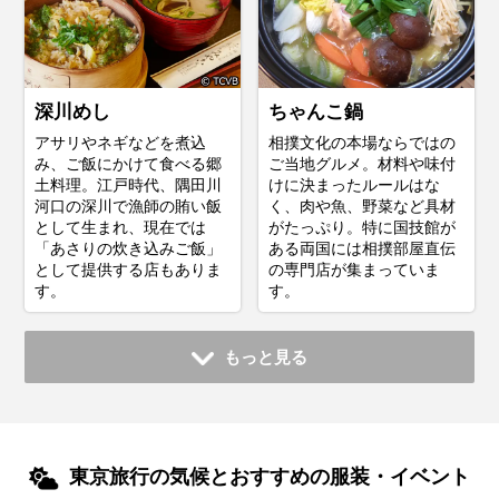
深川めし
ちゃんこ鍋
アサリやネギなどを煮込
相撲文化の本場ならではの
み、ご飯にかけて食べる郷
ご当地グルメ。材料や味付
土料理。江戸時代、隅田川
けに決まったルールはな
河口の深川で漁師の賄い飯
く、肉や魚、野菜など具材
として生まれ、現在では
がたっぷり。特に国技館が
「あさりの炊き込みご飯」
ある両国には相撲部屋直伝
として提供する店もありま
の専門店が集まっていま
す。
す。
もっと見る
東京旅行の気候とおすすめの服装・イベント