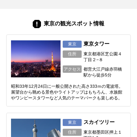
ぎゅっと詰まっています。訪れるたびに新
しい発見があるのも、東京ならではの楽し
みです。 この記事では、最新トレンドスポ
ットから、一度は訪れたい定番名所まで、
東京の観光スポット情報
東京の魅力を存分に味わえる観光地を厳選
してご紹介。 次の旅が少し特別にな
る、“東京ならでは”の過ごし方をぜひ見つ
けてみてください。
東京タワー
東京
住所
東京都港区芝公園４
丁目２−８
アクセス
都営大江戸線赤羽橋
駅から徒歩5分
昭和33年12月24日に一般公開された高さ333ｍの電波塔。
展望台から眺める景色やライトアップはもちろん、水族館
やワンピースタワーなど人気のテーマパークも楽しめる。
スカイツリー
東京
住所
東京都墨田区押上１