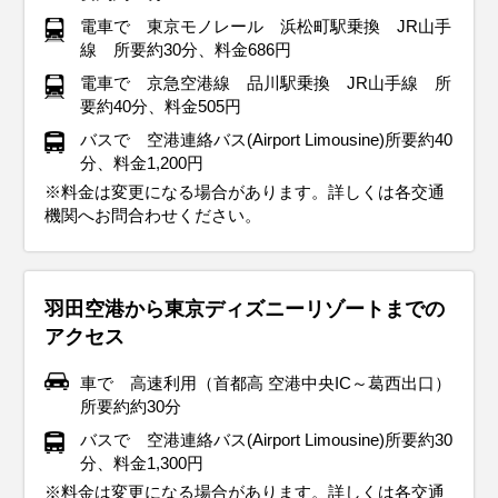
す。観光中に寒さを感じた時に備えて、ストールや手袋を携
着用し、しっかりと暖かく保ちましょう。足元は、ブーツで
解。足元も冷えやすいので、滑りにくいブーツ＋厚手の靴下
どのインナーを仕込んでおくのが正解。首元・手先・足元の
ナーは軽めの長袖シャツやブラウスでOKです。足元は、歩き
い服装がおすすめです。足元は、たくさん歩くならスニーカ
羽織れるものを1枚持っておくと安心です。また、5月は天気
て防水性のあるジャケットや折りたたみ傘を忘れずに。足元
です。ただし、屋内は冷房がガンガン効いていることも。薄
電車で 東京モノレール 浜松町駅乗換 JR山手
帯しておくと便利です。足元は、ブーツや防寒性のあるスニ
しっかり防寒できるものが最適です。この時期は、イルミネ
の組み合わせがおすすめです。寒さが苦手な人は、ホッカイ
冷え対策も重要なので、マフラー・手袋・ブーツを活用しま
やすいスニーカーがベスト。寒暖差に対応しつつ、春の東京
ーがベスト！天気が崩れそうな日は、防水性のある靴を選ぶ
が変わりやすい時期なので、折りたたみ傘があると便利。観
は、濡れても乾きやすい靴を選ぶと安心です。梅雨の時期で
手のカーディガンやストールを持っておくと、寒暖差にも対
線 所要約30分、料金686円
ーカーを選ぶと、寒い日でも快適に歩けますよ！紅葉を楽し
ーションやクリスマスイベントも楽しめるので、寒さを乗り
ロをポケットに忍ばせておくと安心！ しっかり防寒して、冬
しょう！屋内観光の予定があるなら、脱ぎ着しやすい重ね着
観光を思いっきり楽しんでくださいね！
と安心です。春の日差しが気になる方は、帽子やサングラス
光では歩くことが多いので、クッション性のあるスニーカー
も、服装を工夫すれば快適に観光できますよ！雨の日の東京
応できて安心ですよ。暑さ対策を万全にして、夏の東京を思
電車で 京急空港線 品川駅乗換 JR山手線 所
みながら、秋の東京を暖かくおしゃれに満喫してください
越えながら、関東地方の冬の魅力を満喫してくださいね！
の東京を快適に楽しみましょう！
スタイルが便利。寒暖差に対応できる服装で、快適に東京を
も活用して、おしゃれに紫外線対策をしましょう♪春の東京を
を選ぶと、一日中快適に過ごせますよ！爽やかな春の東京
も楽しんでくださいね♪
いっきり楽しんでくださいね！
要約40分、料金505円
イベント・観光
ね！
楽しんでくださいね！
満喫する準備はOK？思いっきり楽しんでくださいね！
を、思いっきり楽しんでくださいね♪
バスで 空港連絡バス(Airport Limousine)所要約40
イベント・観光
イベント・観光
イベント・観光
イベント・観光
桜の見ごろ、梅の見ごろ、菜の花の見ごろ、うえの桜まつり（台
分、料金1,200円
イベント・観光
イベント・観光
イベント・観光
イベント・観光
東区）、中目黒桜まつり（目黒区）、だるま市（深大寺・調布
イルミネーションシーズン、赤穂義士祭（泉岳寺・港区）浅草寺
新年一般参賀（皇居・千代田区）、箱根駅伝（千代田区他）、だ
あじさいの見ごろ、菖蒲の見ごろ、山王まつり（日枝神社・千代
隅田川花火大会（台東区・墨田区）、下町七夕まつり（台東
※料金は変更になる場合があります。詳しくは各交通
市）、火渡り祭（高尾山・八王子市）東京マラソン
歳の市（浅草）、浅草寺 羽子板市（台東区）、ボロ市（世田谷
いこく祭（神田明神・千代田区）、青梅だるま市（青梅市）、消
田区）、文京あじさいまつり（白山神社・文京区）
区）、神楽坂まつり（新宿区）、入谷朝顔まつり（入谷鬼子母
紅葉シーズン、イルミネーションシーズン、高尾山もみじまつり
梅の見ごろ、節分会（浅草寺・台東区）、せたがや梅まつり（世
桜の見ごろ、ツツジの見ごろ、フジの見ごろ、文京つつじまつり
バラの見ごろ、神田祭（神田明神・千代田区）、三社祭（浅草神
機関へお問合わせください。
区）
防出初式（東京ビッグサイト周辺）、大相撲初場所
神・台東区）、ほおずき市（浅草寺・台東区）、みたままつり
（八王子市）、八王子いちょう祭り（八王子市）、酉の市（長國
田谷区）、高幡不動尊のだるま市（日野市）
（根津神社・文京区）、亀戸天神社 藤まつり（江東区）、浅草 流
社・台東区）、くらやみ祭（大國魂神社・府中市）、春のバラフ
（靖国神社・千代田区）
寺/鷲神社・台東区）、東京国際映画祭
鏑馬（浅草神社・台東区）
ェスタ（神代植物公園・調布市）、足立の花火（足立区）、大相
撲5月場所
羽田空港から東京ディズニーリゾートまでの
アクセス
車で 高速利用（首都高 空港中央IC～葛西出口）
所要約約30分
バスで 空港連絡バス(Airport Limousine)所要約30
分、料金1,300円
※料金は変更になる場合があります。詳しくは各交通