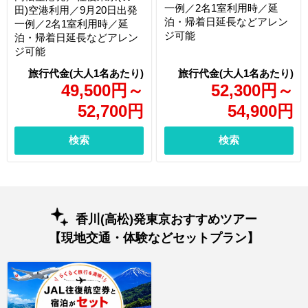
一例／2名1室利用時／延
田)空港利用／9月20日出発
泊・帰着日延長などアレン
一例／2名1室利用時／延
ジ可能
泊・帰着日延長などアレン
ジ可能
49,500
円
～
52,300
円
～
52,700
円
54,900
円
検索
検索
香川(高松)発東京おすすめツアー
【現地交通・体験などセットプラン】