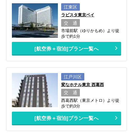
江東区
ラビスタ東京ベイ
交 通
市場前駅（ゆりかもめ）より徒
歩で約1分
[航空券＋宿泊]プラン一覧へ
江戸川区
変なホテル東京 西葛西
交 通
西葛西駅（東京メトロ）より徒
歩で約3分
[航空券＋宿泊]プラン一覧へ