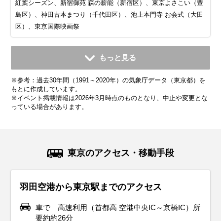
紅葉シーズン、新宿御苑 森の薪能（新宿区）、東京よさこい（豊
島区）、神田古本まつり（千代田区）、池上本門寺 お会式（大田
区）、東京国際映画祭
11月
12月
1月
2月
3月
4月
5月
6月
7月
もっと見る
平均気温・降水量
平均気温・降水量
平均気温・降水量
平均気温・降水量
平均気温・降水量
平均気温・降水量
平均気温・降水量
平均気温・降水量
平均気温・降水量
※参考：過去30年間（1991～2020年）の気象庁データ（東京都）を
12.5℃
7.7℃
5.4℃
6.1℃
9.4℃
14.3℃
18.8℃
21.9℃
25.7℃
96.3mm
57.9mm
59.7mm
56.5mm
116.0mm
133.7mm
139.7mm
167.8mm
156.2mm
もとに作成しています。
※イベント掲載情報は2026年3月時点のものとなり、中止や変更とな
っている場合があります。
気候・服装
気候・服装
気候・服装
気候・服装
気候・服装
気候・服装
気候・服装
気候・服装
気候・服装
スプリング
スプリング
ダウン
ダウン
ダウン
ニット
コート
コート
コート
コート
カーディガン
長袖シャツ
半袖シャツ
ジャケット
ジャケット
長袖シャツ
レインコート
ワンピース
コート
ジャケット
ジャケット
ジャケット
コート
11月の東京は、本格的な秋が訪れ、紅葉が美しい時期です。
12月の東京は、冬の始まりを感じさせる季節。平均気温は
1月の東京は真冬まっただ中。平均気温は約5℃、朝晩は0℃
2月もまだまだ冬真っ盛り。寒さが続きますが、晴れた日に
3月の東京は、春の訪れを感じるものの、まだまだ寒い日
4月になると、東京もすっかり春らしくなり、観光には最高
5月の東京は、春本番！過ごしやすい気候で、お出かけや観
6月の東京は、いよいよ梅雨入り。湿度が高くなり、蒸し暑
7月の東京は、いよいよ本格的な夏が到来！平均気温は
東京のアクセス・移動手段
平均気温は13℃前後で、昼間は穏やかな暖かさを感じられま
10℃前後で、最低気温が5℃を下回る日もあります。寒さ対
近くまで冷え込むこともあります。特に朝晩の寒さは厳しい
は少しだけ春の気配を感じることもあります。でも、油断は
も。寒暖差が大きいので、服装選びがちょっと悩ましい時期
のシーズンが到来！桜が咲き誇る中を散策するのにぴったり
光にはピッタリの季節です。平均気温は17℃前後、日中は
さを感じる日も増えてきます。平均気温は20℃〜25℃前後
25℃〜30℃と暑い日が続きます。外を歩くなら、軽い素材の
すが、朝晩はしっかり冷え込むので、防寒対策が必要です。
策はしっかりと！おすすめの服装は、厚手のコートやダウン
ので、防寒対策はしっかりと！おすすめの服装は、厚手のコ
禁物！平均気温は5〜7℃くらいなので、しっかり防寒対策を
です。平均気温は10℃前後で、薄手のコートやジャケットが
の時期です。平均気温は15℃前後で、過ごしやすい日が多く
20℃を超えることもあり、ぽかぽか陽気の日が増えてきま
で、雨の日が多くなるのが特徴です。この時期の服装は、通
Tシャツやショートパンツで涼しく過ごすのがおすすめ。日
羽田空港から東京駅までのアクセス
おすすめの服装は、ウール素材のコートやジャケット、セー
ジャケット。特に、朝晩の外出では、手袋やマフラー、帽子
ートやダウンジャケット。さらに、マフラー・手袋・帽子を
しておきましょう。服装の基本は 厚手のコートやダウンジャ
活躍します。朝晩は冷え込むことがあるので、セーターや厚
なります。服装は、軽めのジャケットやカーディガンがちょ
す。服装は、薄手のジャケットやカーディガンがちょうどい
気性の良い素材がマスト！湿気を吸いやすい綿やリネンのシ
差しが強く、紫外線もグッと増える時期なので、帽子・サン
ターなどの暖かいアイテム。インナーには、長袖シャツやタ
といった防寒小物を活用すると、温かさがぐんとアップしま
プラスすれば、防寒レベルがグッとアップします。インナー
ケット。風を防げる素材を選べば、より暖かく過ごせます。
手のカーディガンを重ね着して、体温調整しやすいスタイル
うどいい感じ。日中は薄手のシャツやブラウスで快適に過ご
い感じ。日中は半袖シャツや軽めのパンツ、スカートで快適
ャツ、薄手のパンツが快適です。暑い日は、ショートスリー
グラス・日焼け止めをフル活用してしっかり肌を守りましょ
車で 高速利用（首都高 空港中央IC～京橋IC）所
ートルネックを合わせると、快適さと温かさを両立できま
す。インナーには、ヒートテックやフリース素材のシャツを
はヒートテックやフリースなど、暖かい素材を選ぶのが正
長時間外を歩く予定があるなら、ヒートテックやフリースな
にすると◎。日中はポカポカ陽気になる日もあるので、イン
せますが、朝晩はひんやりすることもあるので、調整しやす
に過ごせますが、朝晩は肌寒くなることもあるので、サッと
ブのワンピースも涼しくておすすめ。また、突然の雨に備え
う！足元は、通気性の良いサンダルや軽量スニーカーが快適
要約約26分