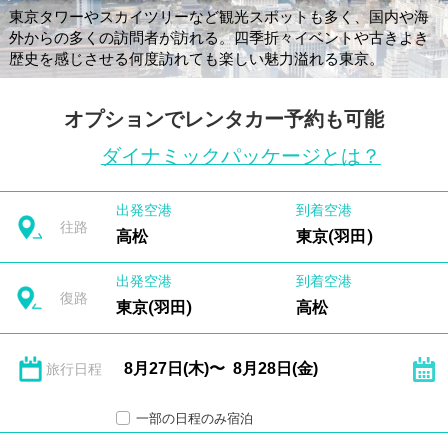
東京タワーやスカイツリーなど観光スポットも多く、国内や海
外からの多くの訪問者が訪れる。四季折々イベントや古きよき
歴史を感じさせる何度訪れても楽しい魅力溢れる東京。
オプションでレンタカー予約も可能
ダイナミックパッケージとは？
出発空港
到着空港
往路
高松
東京(羽田)
出発空港
到着空港
復路
東京(羽田)
高松
旅行日程
一部の日程のみ宿泊