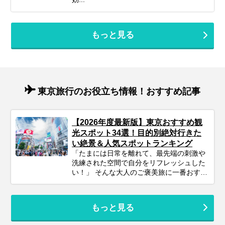
もっと見る
東京旅行のお役立ち情報！おすすめ記事
【2026年度最新版】東京おすすめ観
光スポット34選！目的別絶対行きた
い絶景＆人気スポットランキング
「たまには日常を離れて、最先端の刺激や
洗練された空間で自分をリフレッシュした
い！」 そんな大人のご褒美旅に一番おすす
めしたいのが、日本の中心『東京』です。
飛行機や新幹線でアクセスしやすい東京に
は、世界中のグルメが集まる名店、話題の
もっと見る
アートやエンターテインメント、そして江
戸の風情を感じる下町まで、多彩な魅力が