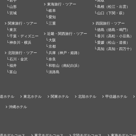
岩手
鳥取
東海旅行・ツアー
山形
島根（松江・出雲）
岐阜
宮城
山口（下関・萩）
愛知
関東旅行・ツアー
三重
四国旅行・ツアー
東京
徳島（徳島・鳴門）
近畿・関西旅行・ツアー
千葉・ディズニー
香川（高松・小豆島）
大阪
神奈川・横浜
愛媛（松山・道後）
京都
高知（高知・四万十）
北陸旅行・ツアー
兵庫（神戸・姫路）
石川・金沢
奈良
福井
和歌山（南紀白浜）
富山
淡路島
道ホテル
東北ホテル
関東ホテル
北陸ホテル
甲信越ホテル
沖縄ホテル
道モデルコース
東北モデルコース
北陸モデルコース
東海モデルコ