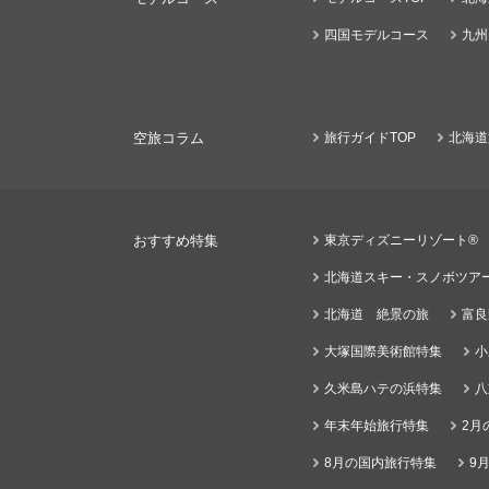
四国モデルコース
九州
空旅コラム
旅行ガイドTOP
北海道
おすすめ特集
東京ディズニーリゾート®
北海道スキー・スノボツア
北海道 絶景の旅
富良
大塚国際美術館特集
小
久米島ハテの浜特集
八
年末年始旅行特集
2月
8月の国内旅行特集
9