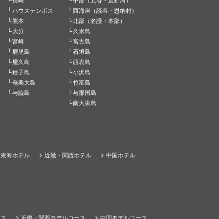
長崎
中部（北谷・宜野湾）
ハウステンボス
西海岸（読谷・恩納村）
熊本
北部（名護・本部）
大分
久米島
宮崎
宮古島
鹿児島
石垣島
屋久島
西表島
種子島
小浜島
奄美大島
竹富島
与論島
与那国島
南大東島
東海ホテル
近畿・関西ホテル
中国ホテル
ース
近畿・関西モデルコース
中国モデルコース