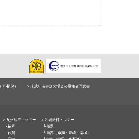
（HS損保）
未成年者参加の場合の親権者同意書
九州旅行・ツアー
沖縄旅行・ツアー
福岡
那覇
佐賀
南部（糸満・豊崎・南城）