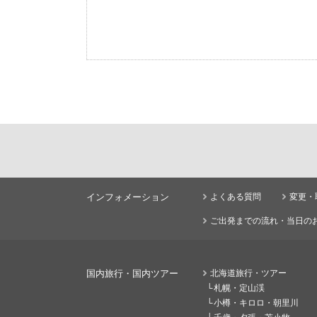
インフォメーション
よくある質問
変更・
ご出発までの流れ・当日の
国内旅行・国内ツアー
北海道旅行・ツアー
札幌・定山渓
小樽・キロロ・朝里川