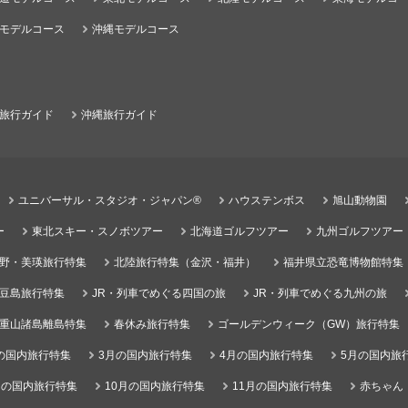
モデルコース
沖縄モデルコース
旅行ガイド
沖縄旅行ガイド
ユニバーサル・スタジオ・ジャパン®
ハウステンボス
旭山動物園
ー
東北スキー・スノボツアー
北海道ゴルフツアー
九州ゴルフツアー
野・美瑛旅行特集
北陸旅行特集（金沢・福井）
福井県立恐竜博物館特集
豆島旅行特集
JR・列車でめぐる四国の旅
JR・列車でめぐる九州の旅
重山諸島離島特集
春休み旅行特集
ゴールデンウィーク（GW）旅行特集
の国内旅行特集
3月の国内旅行特集
4月の国内旅行特集
5月の国内旅
月の国内旅行特集
10月の国内旅行特集
11月の国内旅行特集
赤ちゃん