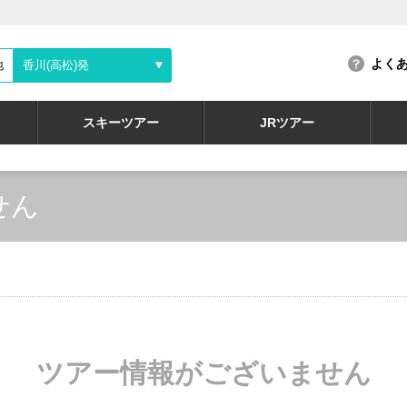
よく
地
香川(高松)発
スキーツアー
JRツアー
せん
ツアー情報がございません