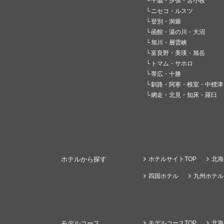
千歳・夕張・苫小牧
ニセコ・ルスツ
登別・洞爺
函館・湯の川・大沼
旭川・層雲峡
富良野・美瑛・旭岳
トマム・サホロ
帯広・十勝
釧路・阿寒・根室・中標津
網走・北見・知床・羅臼
ホテルから探す
ホテルサイトTOP
北海
四国ホテル
九州ホテル
モデルコース
モデルコースTOP
北海