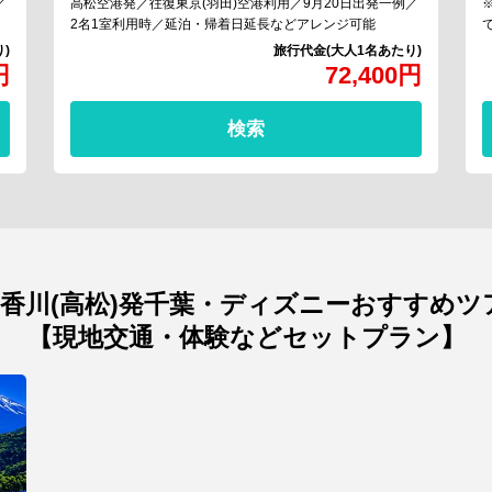
／
高松空港発／往復東京(羽田)空港利用／9月20日出発一例／
2名1室利用時／延泊・帰着日延長などアレンジ可能
円
72,400
円
検索
香川(高松)発千葉・ディズニーおすすめツ
【現地交通・体験などセットプラン】