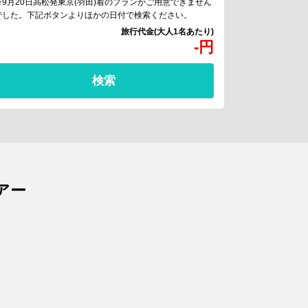
※9月20日高松発東京(羽田)着のプランがご用意できません
でした。下記ボタンよりほかの日付で検索ください。
-
円
検索
アー