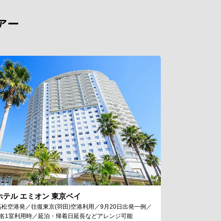
アー
ホテル エミオン 東京ベイ
高松空港発／往復東京(羽田)空港利用／9月20日出発一例／
2名1室利用時／延泊・帰着日延長などアレンジ可能