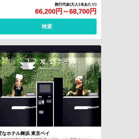
66,200
円
～
68,700
円
検索
変なホテル舞浜 東京ベイ