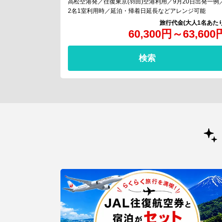
高松空港発／往復東京(羽田)空港利用／9月20日出発一例
2名1室利用時／延泊・帰着日延長などアレンジ可能
60,300
円
～
63,600
検索