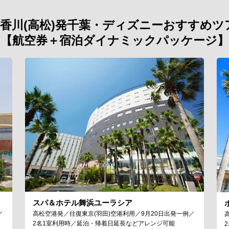
香川(高松)発千葉・ディズニーおすすめツ
【航空券＋宿泊ダイナミックパッケージ】
スパ＆ホテル舞浜ユーラシア
／
高松空港発／往復東京(羽田)空港利用／9月20日出発一例／
2名1室利用時／延泊・帰着日延長などアレンジ可能