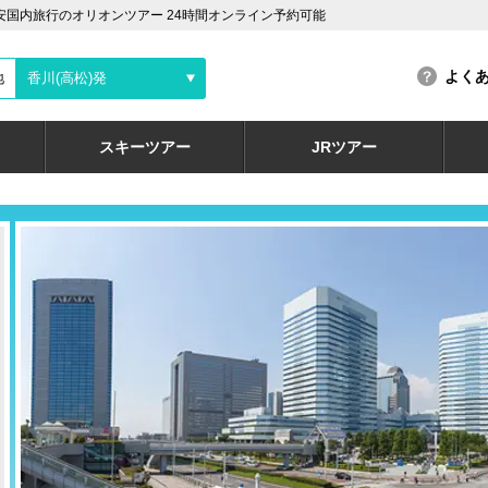
安国内旅行のオリオンツアー 24時間オンライン予約可能
よく
地
香川(高松)発
スキーツアー
JRツアー