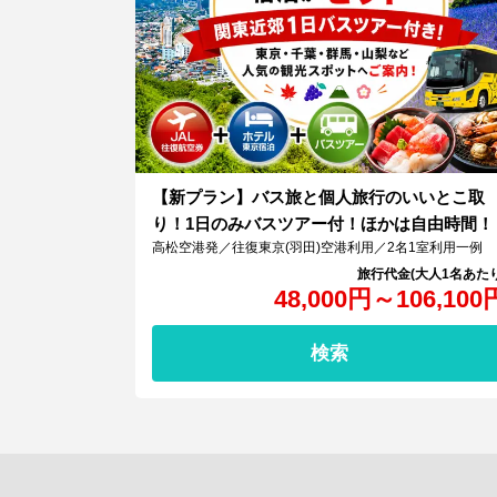
【新プラン】バス旅と個人旅行のいいとこ取
り！1日のみバスツアー付！ほかは自由時間！
高松空港発／往復東京(羽田)空港利用／2名1室利用一例
48,000
円
～
106,100
検索