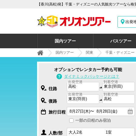
【香川(高松)発】千葉・ディズニーの人気観光ツアーなら格
出発
国内ツアー
バスツアー
国内ツアー
関東
千葉・ディズニー
オプションでレンタカー予約も可能
ダイナミックパッケージとは？
出発空港
到着空港
往路
出発空港
到着空港
復路
旅行日程
一部の日程のみ宿泊
人数/部