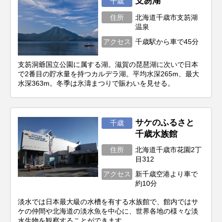
支笏湖
千歳
気アイテムをランキング形式やカテゴリ別
住所
北海道千歳市支笏湖
にお届けします。
温泉
アクセス
千歳駅から車で45分
支笏洞爺国立公園に属する湖。滋賀の琵琶湖に次いで日本
で2番目の貯水量を持つカルデラ湖。平均水深265m、最大
水深363m。冬季は氷濤まつりで賑わいを見せる。
サケのふるさと
千歳
千歳水族館
住所
北海道千歳市花園2丁
目312
アクセス
新千歳空港より車で
約10分
淡水では日本最大級の水槽を有する水族館で、館内ではサ
ケの仲間や北海道の淡水魚を中心に、世界各地の様々な淡
水生物を観察することができます。