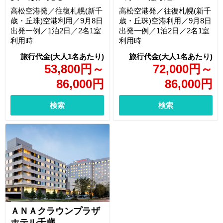
高松空港発／往復札幌(新千
高松空港発／往復札幌(新千
歳・丘珠)空港利用／9月8日
歳・丘珠)空港利用／9月8日
出発一例／1泊2日／2名1室
出発一例／1泊2日／2名1室
利用時
利用時
53,800
円
～
72,000
円
～
86,000
円
86,000
円
検索
検索
ＡＮＡクラウンプラザ
ホテル千歳