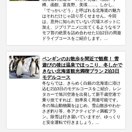
樽、函館、富良野、美瑛……。しかし、
「でっかいどう」と呼ばれる北海道の魅力
はそれだけじゃ語り尽くせません。今回
は、意外に知られていない穴場スポットに
加え、ジブリアニメに出てくるようなモフ
モフ苔の絶景を詰め合わせた1泊2日の周遊
ドライブコースをご紹介します。...
ペンギンのお散歩を間近で観察！ 雪
遊びの後は温泉でほっこり、冬しかで
きない北海道観光満喫プラン 2泊3日
モデルコース
冬ならでは、きらめく白銀の北海道に溶け
込む2泊3日のモデルコースをご紹介。レン
タカーで旭川空港を出発して新千歳空港で
乗り捨てすれば、効率良く周遊可能です。
冬の旭山動物園をはじめ、雪山散歩やわか
さぎ釣り等、冬アクティビティ満載プラ
ン。除雪は行き届いていますが、ゆっくり
と安全運転で行きましょう。...