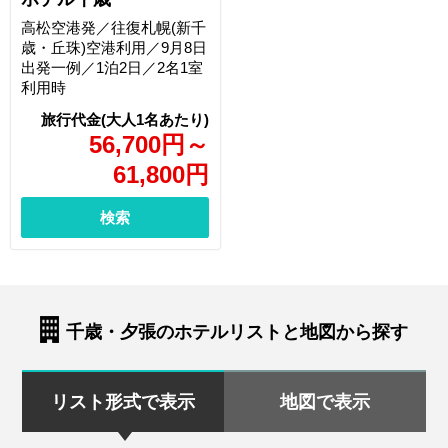
高松空港発／往復札幌(新千
歳・丘珠)空港利用／9月8日
出発一例／1泊2日／2名1室
利用時
56,700
円
～
61,800
円
検索
千歳・夕張のホテルリストと地図から探す
リスト形式で表示
地図で表示