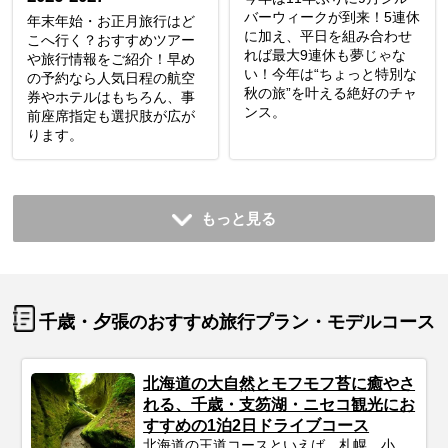
バーウィークが到来！5連休
年末年始・お正月旅行はど
に加え、平日を組み合わせ
こへ行く？おすすめツアー
れば最大9連休も夢じゃな
や旅行情報をご紹介！早め
い！今年は“ちょっと特別な
の予約なら人気日程の航空
秋の旅”を叶える絶好のチャ
券やホテルはもちろん、事
ンス。
前座席指定も選択肢が広が
ります。
もっと見る
千歳・夕張のおすすめ旅行プラン・モデルコース
北海道の大自然とモフモフ苔に癒やさ
れる、千歳・支笏湖・ニセコ観光にお
すすめの1泊2日ドライブコース
北海道の王道コースといえば、札幌、小