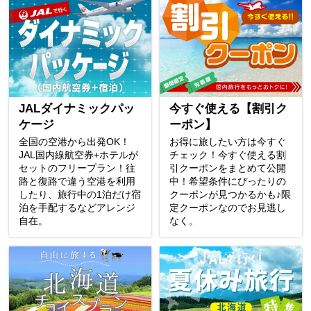
JALダイナミックパッ
今すぐ使える【割引ク
ケージ
ーポン】
全国の空港から出発OK！
お得に旅したい方は今すぐ
JAL国内線航空券+ホテルが
チェック！今すぐ使える割
セットのフリープラン！往
引クーポンをまとめて公開
路と復路で違う空港を利用
中！希望条件にぴったりの
したり、旅行中の1泊だけ宿
クーポンが見つかるかも♪限
泊を手配するなどアレンジ
定クーポンなのでお見逃し
自在。
なく。