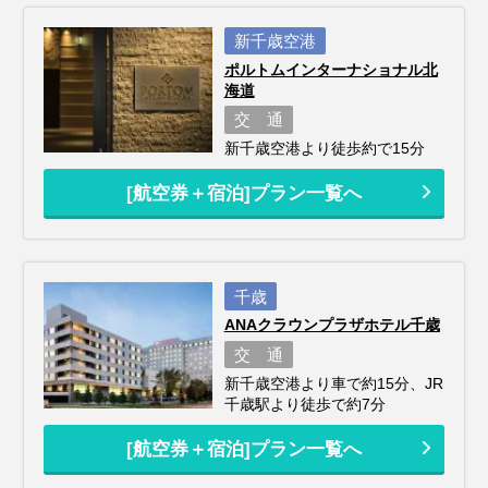
新千歳空港
ポルトムインターナショナル北
海道
交 通
新千歳空港より徒歩約で15分
[航空券＋宿泊]プラン一覧へ
千歳
ANAクラウンプラザホテル千歳
交 通
新千歳空港より車で約15分、JR
千歳駅より徒歩で約7分
[航空券＋宿泊]プラン一覧へ