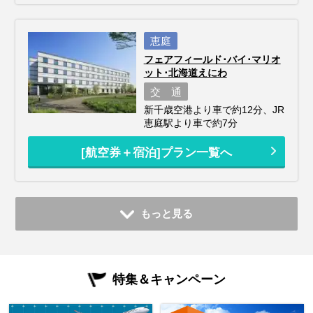
恵庭
フェアフィールド･バイ･マリオ
ット･北海道えにわ
交 通
新千歳空港より車で約12分、JR
恵庭駅より車で約7分
[航空券＋宿泊]プラン一覧へ
もっと見る
特集＆キャンペーン