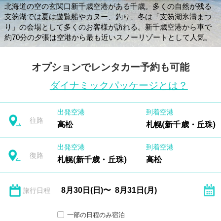
北海道の空の玄関口新千歳空港がある千歳。多くの自然が残る
支笏湖では夏は遊覧船やカヌー、釣り、冬は「支笏湖氷濤まつ
り」の会場として多くのお客様が訪れる。新千歳空港から車で
約70分の夕張は空港から最も近いスノーリゾートとして人気。
オプションでレンタカー予約も可能
ダイナミックパッケージとは？
出発空港
到着空港
往路
高松
札幌(新千歳・丘珠)
出発空港
到着空港
復路
札幌(新千歳・丘珠)
高松
旅行日程
一部の日程のみ宿泊