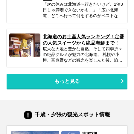
対喜ぶおすすめスポット＆アクティビテ
「次の休みは北海道へ行きたいけど、2泊3
ィ、ホテル選びの秘訣、そしてあると便利
日じゃ満喫できないかも…」「広い北海
な持ち物や注意点まで、パパママ目線で徹
道、どこへ行って何をするのがベストな
底解説！この記事を読んで、子連れ旅行の
の？」そんな風に悩んでいませんか？短い
不安を解消し、家族みんなの笑顔があふれ
休みでも、事前の計画次第で北海道の雄大
る北海道旅行を実現しましょう♪
な自然、美味しいグルメ、心癒される景色
北海道のお土産人気ランキング！定番
をたっぷり楽しむことは可能です！この記
の人気スイーツから絶品海鮮まで！
事では、忙しいあなたのために、2泊3日の
広大な大地と豊かな自然、そして四季折々
北海道旅行を最大限に楽しむための計画の
の絶品グルメが魅力の北海道。 札幌や小
立て方から、エリア別の魅力、旅を充実さ
樽、富良野などの観光を楽しんだ後、旅の
せるための秘訣まで、ぎゅっと凝縮してお
最後に待っている楽しみといえば「お土産
届けします。あなただけの特別な北海道旅
選び」です。 北海道の空の玄関口「新千歳
行を実現するためのヒントを見つけて、最
空港」は、単なる空港という枠を超え、道
高の思い出を作りに出かけましょう！
もっと見る
内の美味しいものが全て集まる巨大なショ
ッピングモールのような場所。しかし、あ
まりにも魅力的でお店が多すぎるため、
「結局どれが一番ハズさない？」「職場や
ママ友に配るのにセンスが良いのは？」と
迷ってしまうことも。 そこで今回は、新千
千歳・夕張の観光スポット情報
歳空港や北海道観光で購入できるお土産・
スイーツを厳選してご紹介します。誰もが
知る王道の定番から、市場直送の豪華海
鮮、ご飯もお酒も進む絶品グルメまで、人