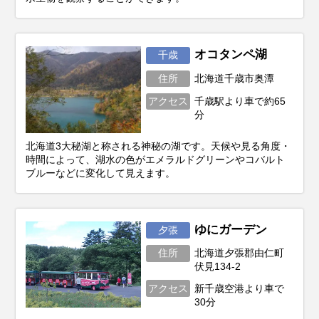
オコタンペ湖
千歳
住所
北海道千歳市奥潭
アクセス
千歳駅より車で約65
分
北海道3大秘湖と称される神秘の湖です。天候や見る角度・
時間によって、湖水の色がエメラルドグリーンやコバルト
ブルーなどに変化して見えます。
ゆにガーデン
夕張
住所
北海道夕張郡由仁町
伏見134-2
アクセス
新千歳空港より車で
30分