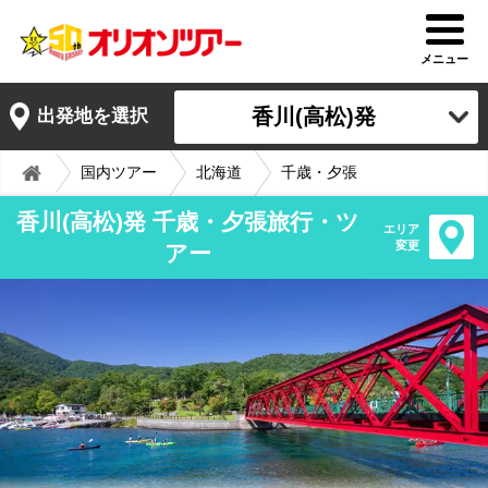
メニュー
香川(高松)発
出発地を選択
国内ツアー
北海道
千歳・夕張
香川(高松)発 千歳・夕張旅行・ツ
エリア
変更
アー