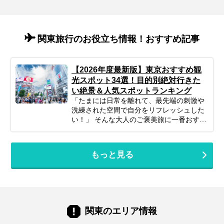
関東旅行のお役立ち情報！おすすめ記事
【2026年度最新版】東京おすすめ観
光スポット34選！目的別絶対行きた
い絶景＆人気スポットランキング
「たまには日常を離れて、最先端の刺激や
洗練された空間で自分をリフレッシュした
い！」 そんな大人のご褒美旅に一番おすす
めしたいのが、日本の中心『東京』です。
飛行機や新幹線でアクセスしやすい東京に
は、世界中のグルメが集まる名店、話題の
もっと見る
アートやエンターテインメント、そして江
戸の風情を感じる下町まで、多彩な魅力が
ぎゅっと詰まっています。訪れるたびに新
しい発見があるのも、東京ならではの楽し
みです。 この記事では、最新トレンドスポ
ットから、一度は訪れたい定番名所まで、
関東のエリア情報
東京の魅力を存分に味わえる観光地を厳選