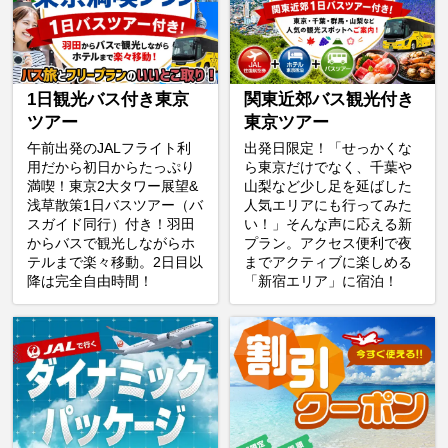
1日観光バス付き東京
関東近郊バス観光付き
ツアー
東京ツアー
午前出発のJALフライト利
出発日限定！「せっかくな
用だから初日からたっぷり
ら東京だけでなく、千葉や
満喫！東京2大タワー展望&
山梨など少し足を延ばした
浅草散策1日バスツアー（バ
人気エリアにも行ってみた
スガイド同行）付き！羽田
い！」そんな声に応える新
からバスで観光しながらホ
プラン。アクセス便利で夜
テルまで楽々移動。2日目以
までアクティブに楽しめる
降は完全自由時間！
「新宿エリア」に宿泊！