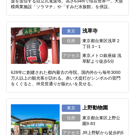
波を送信する自立式電波塔。高さ634mで現在世界一。大規
模商業施設「ソラマチ」や「すみだ水族館」を併設。
浅草寺
東京
住所
東京都台東区浅草２
丁目３−１
アクセス
東京メトロ銀座線 浅
草駅より徒歩5分
628年に創建された都内最古の寺院。国内外から毎年3000
万人以上の観光客が訪れる。赤い大提灯がシンボルの雷門
をくぐると、仲見世通りが賑わいを見せる。
上野動物園
東京
住所
東京都台東区上野公
園9-83
アクセス
JR上野駅から徒歩約5