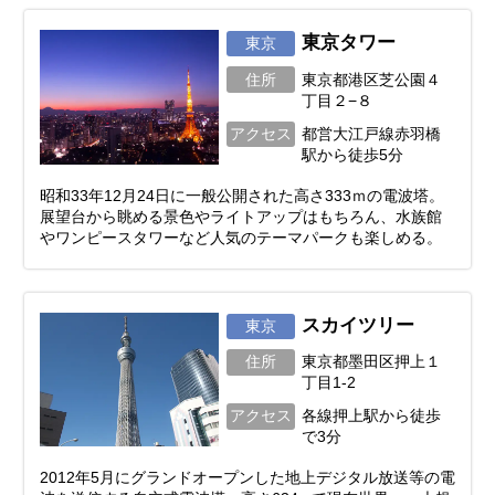
東京タワー
東京
住所
東京都港区芝公園４
丁目２−８
アクセス
都営大江戸線赤羽橋
駅から徒歩5分
昭和33年12月24日に一般公開された高さ333ｍの電波塔。
展望台から眺める景色やライトアップはもちろん、水族館
やワンピースタワーなど人気のテーマパークも楽しめる。
スカイツリー
東京
住所
東京都墨田区押上１
丁目1-2
アクセス
各線押上駅から徒歩
で3分
2012年5月にグランドオープンした地上デジタル放送等の電