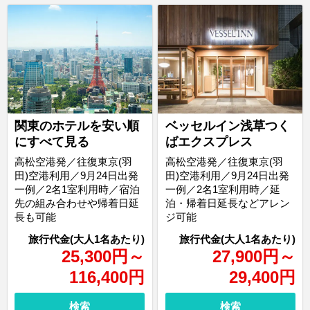
関東のホテルを安い順
ベッセルイン浅草つく
にすべて見る
ばエクスプレス
高松空港発／往復東京(羽
高松空港発／往復東京(羽
田)空港利用／9月24日出発
田)空港利用／9月24日出発
一例／2名1室利用時／宿泊
一例／2名1室利用時／延
先の組み合わせや帰着日延
泊・帰着日延長などアレン
長も可能
ジ可能
25,300
円
～
27,900
円
～
116,400
円
29,400
円
検索
検索