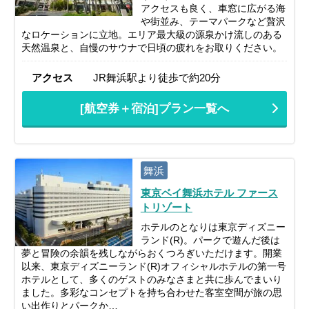
アクセスも良く、車窓に広がる海
や街並み、テーマパークなど贅沢
なロケーションに立地。エリア最大級の源泉かけ流しのある
天然温泉と、自慢のサウナで日頃の疲れをお取りください。
アクセス
JR舞浜駅より徒歩で約20分
[航空券＋宿泊]プラン一覧へ
舞浜
東京ベイ舞浜ホテル ファース
トリゾート
ホテルのとなりは東京ディズニー
ランド(R)。パークで遊んだ後は
夢と冒険の余韻を残しながらおくつろぎいただけます。開業
以来、東京ディズニーランド(R)オフィシャルホテルの第一号
ホテルとして、多くのゲストのみなさまと共に歩んでまいり
ました。多彩なコンセプトを持ち合わせた客室空間が旅の思
い出作りとパークか…