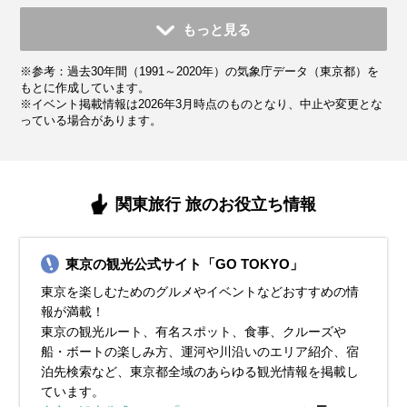
11月
12月
1月
2月
3月
4月
5月
6月
7月
もっと見る
平均気温・降水量
平均気温・降水量
平均気温・降水量
平均気温・降水量
平均気温・降水量
平均気温・降水量
平均気温・降水量
平均気温・降水量
平均気温・降水量
※参考：過去30年間（1991～2020年）の気象庁データ（東京都）を
12.5℃
7.7℃
5.4℃
6.1℃
9.4℃
14.3℃
18.8℃
21.9℃
25.7℃
96.3mm
57.9mm
59.7mm
56.5mm
116.0mm
133.7mm
139.7mm
167.8mm
156.2mm
もとに作成しています。
※イベント掲載情報は2026年3月時点のものとなり、中止や変更とな
っている場合があります。
気候・服装
気候・服装
気候・服装
気候・服装
気候・服装
気候・服装
気候・服装
気候・服装
気候・服装
スプリング
スプリング
ダウン
ダウン
ダウン
ニット
コート
コート
コート
コート
カーディガン
長袖シャツ
半袖シャツ
ジャケット
ジャケット
長袖シャツ
レインコート
ワンピース
コート
ジャケット
ジャケット
ジャケット
コート
11月の東京は、本格的な秋が訪れ、紅葉が美しい時期です。
12月の東京は、冬の始まりを感じさせる季節。平均気温は
1月の東京は真冬まっただ中。平均気温は約5℃、朝晩は0℃
2月もまだまだ冬真っ盛り。寒さが続きますが、晴れた日に
3月の東京は、春の訪れを感じるものの、まだまだ寒い日
4月になると、東京もすっかり春らしくなり、観光には最高
5月の東京は、春本番！過ごしやすい気候で、お出かけや観
6月の東京は、いよいよ梅雨入り。湿度が高くなり、蒸し暑
7月の東京は、いよいよ本格的な夏が到来！平均気温は
関東旅行 旅のお役立ち情報
平均気温は13℃前後で、昼間は穏やかな暖かさを感じられま
10℃前後で、最低気温が5℃を下回る日もあります。寒さ対
近くまで冷え込むこともあります。特に朝晩の寒さは厳しい
は少しだけ春の気配を感じることもあります。でも、油断は
も。寒暖差が大きいので、服装選びがちょっと悩ましい時期
のシーズンが到来！桜が咲き誇る中を散策するのにぴったり
光にはピッタリの季節です。平均気温は17℃前後、日中は
さを感じる日も増えてきます。平均気温は20℃〜25℃前後
25℃〜30℃と暑い日が続きます。外を歩くなら、軽い素材の
すが、朝晩はしっかり冷え込むので、防寒対策が必要です。
策はしっかりと！おすすめの服装は、厚手のコートやダウン
ので、防寒対策はしっかりと！おすすめの服装は、厚手のコ
禁物！平均気温は5〜7℃くらいなので、しっかり防寒対策を
です。平均気温は10℃前後で、薄手のコートやジャケットが
の時期です。平均気温は15℃前後で、過ごしやすい日が多く
20℃を超えることもあり、ぽかぽか陽気の日が増えてきま
で、雨の日が多くなるのが特徴です。この時期の服装は、通
Tシャツやショートパンツで涼しく過ごすのがおすすめ。日
東京の観光公式サイト「GO TOKYO」
おすすめの服装は、ウール素材のコートやジャケット、セー
ジャケット。特に、朝晩の外出では、手袋やマフラー、帽子
ートやダウンジャケット。さらに、マフラー・手袋・帽子を
しておきましょう。服装の基本は 厚手のコートやダウンジャ
活躍します。朝晩は冷え込むことがあるので、セーターや厚
なります。服装は、軽めのジャケットやカーディガンがちょ
す。服装は、薄手のジャケットやカーディガンがちょうどい
気性の良い素材がマスト！湿気を吸いやすい綿やリネンのシ
差しが強く、紫外線もグッと増える時期なので、帽子・サン
東京を楽しむためのグルメやイベントなどおすすめの情
ターなどの暖かいアイテム。インナーには、長袖シャツやタ
といった防寒小物を活用すると、温かさがぐんとアップしま
プラスすれば、防寒レベルがグッとアップします。インナー
ケット。風を防げる素材を選べば、より暖かく過ごせます。
手のカーディガンを重ね着して、体温調整しやすいスタイル
うどいい感じ。日中は薄手のシャツやブラウスで快適に過ご
い感じ。日中は半袖シャツや軽めのパンツ、スカートで快適
ャツ、薄手のパンツが快適です。暑い日は、ショートスリー
グラス・日焼け止めをフル活用してしっかり肌を守りましょ
報が満載！
ートルネックを合わせると、快適さと温かさを両立できま
す。インナーには、ヒートテックやフリース素材のシャツを
はヒートテックやフリースなど、暖かい素材を選ぶのが正
長時間外を歩く予定があるなら、ヒートテックやフリースな
にすると◎。日中はポカポカ陽気になる日もあるので、イン
せますが、朝晩はひんやりすることもあるので、調整しやす
に過ごせますが、朝晩は肌寒くなることもあるので、サッと
ブのワンピースも涼しくておすすめ。また、突然の雨に備え
う！足元は、通気性の良いサンダルや軽量スニーカーが快適
東京の観光ルート、有名スポット、食事、クルーズや
す。観光中に寒さを感じた時に備えて、ストールや手袋を携
着用し、しっかりと暖かく保ちましょう。足元は、ブーツで
解。足元も冷えやすいので、滑りにくいブーツ＋厚手の靴下
どのインナーを仕込んでおくのが正解。首元・手先・足元の
ナーは軽めの長袖シャツやブラウスでOKです。足元は、歩き
い服装がおすすめです。足元は、たくさん歩くならスニーカ
羽織れるものを1枚持っておくと安心です。また、5月は天気
て防水性のあるジャケットや折りたたみ傘を忘れずに。足元
です。ただし、屋内は冷房がガンガン効いていることも。薄
船・ボートの楽しみ方、運河や川沿いのエリア紹介、宿
帯しておくと便利です。足元は、ブーツや防寒性のあるスニ
しっかり防寒できるものが最適です。この時期は、イルミネ
の組み合わせがおすすめです。寒さが苦手な人は、ホッカイ
冷え対策も重要なので、マフラー・手袋・ブーツを活用しま
やすいスニーカーがベスト。寒暖差に対応しつつ、春の東京
ーがベスト！天気が崩れそうな日は、防水性のある靴を選ぶ
が変わりやすい時期なので、折りたたみ傘があると便利。観
は、濡れても乾きやすい靴を選ぶと安心です。梅雨の時期で
手のカーディガンやストールを持っておくと、寒暖差にも対
泊先検索など、東京都全域のあらゆる観光情報を掲載し
ーカーを選ぶと、寒い日でも快適に歩けますよ！紅葉を楽し
ーションやクリスマスイベントも楽しめるので、寒さを乗り
ロをポケットに忍ばせておくと安心！ しっかり防寒して、冬
しょう！屋内観光の予定があるなら、脱ぎ着しやすい重ね着
観光を思いっきり楽しんでくださいね！
と安心です。春の日差しが気になる方は、帽子やサングラス
光では歩くことが多いので、クッション性のあるスニーカー
も、服装を工夫すれば快適に観光できますよ！雨の日の東京
応できて安心ですよ。暑さ対策を万全にして、夏の東京を思
ています。