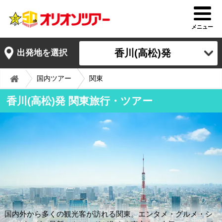
メニュー
香川(高松)発
出発地を選択
国内ツアー
関東
香川(高松)発 関東旅行・ツアー
国内外から多くの観光客が訪れる関東。エンタメ・グルメ・シ