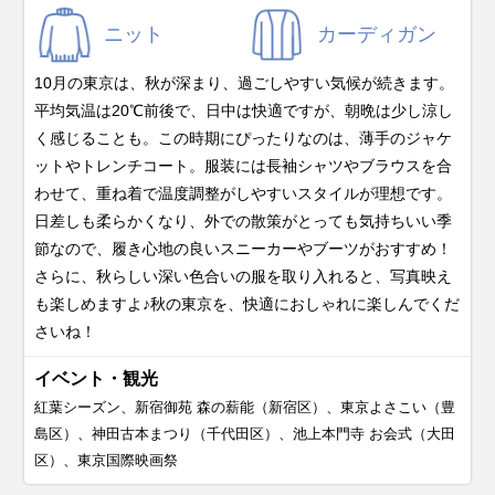
ニット
カーディガン
10月の東京は、秋が深まり、過ごしやすい気候が続きます。
平均気温は20℃前後で、日中は快適ですが、朝晩は少し涼し
く感じることも。この時期にぴったりなのは、薄手のジャケ
ットやトレンチコート。服装には長袖シャツやブラウスを合
わせて、重ね着で温度調整がしやすいスタイルが理想です。
日差しも柔らかくなり、外での散策がとっても気持ちいい季
節なので、履き心地の良いスニーカーやブーツがおすすめ！
さらに、秋らしい深い色合いの服を取り入れると、写真映え
も楽しめますよ♪秋の東京を、快適におしゃれに楽しんでくだ
さいね！
イベント・観光
紅葉シーズン、新宿御苑 森の薪能（新宿区）、東京よさこい（豊
島区）、神田古本まつり（千代田区）、池上本門寺 お会式（大田
区）、東京国際映画祭