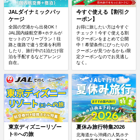
JALダイナミックパッ
今すぐ使える【割引ク
ケージ
ーポン】
全国の空港から出発OK！
お得に旅したい方は今すぐ
JAL国内線航空券+ホテルが
チェック！今すぐ使える割
セットのフリープラン！往
引クーポンをまとめて公開
路と復路で違う空港を利用
中！希望条件にぴったりの
したり、旅行中の1泊だけ宿
クーポンが見つかるかも♪限
泊を手配するなどアレンジ
定クーポンなのでお見逃し
自在。
なく。
東京ディズニーリゾー
夏休み旅行特集2026
ト®への旅
北海道から沖縄の人気ホテ