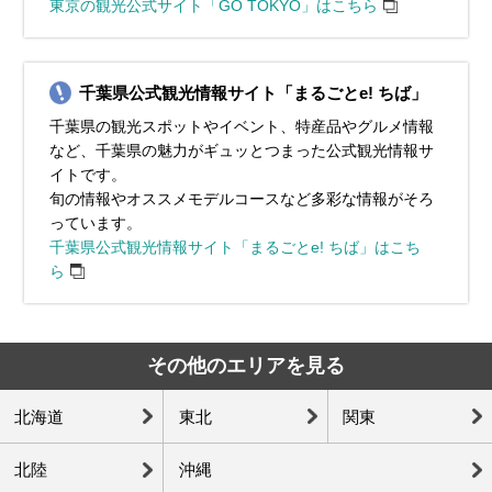
みながら、秋の東京を暖かくおしゃれに満喫してください
越えながら、関東地方の冬の魅力を満喫してくださいね！
の東京を快適に楽しみましょう！
スタイルが便利。寒暖差に対応できる服装で、快適に東京を
も活用して、おしゃれに紫外線対策をしましょう♪春の東京を
を選ぶと、一日中快適に過ごせますよ！爽やかな春の東京
も楽しんでくださいね♪
いっきり楽しんでくださいね！
東京の観光公式サイト「GO TOKYO」はこちら
イベント・観光
ね！
楽しんでくださいね！
満喫する準備はOK？思いっきり楽しんでくださいね！
を、思いっきり楽しんでくださいね♪
イベント・観光
イベント・観光
イベント・観光
イベント・観光
桜の見ごろ、梅の見ごろ、菜の花の見ごろ、うえの桜まつり（台
イベント・観光
イベント・観光
イベント・観光
イベント・観光
東区）、中目黒桜まつり（目黒区）、だるま市（深大寺・調布
イルミネーションシーズン、赤穂義士祭（泉岳寺・港区）浅草寺
新年一般参賀（皇居・千代田区）、箱根駅伝（千代田区他）、だ
あじさいの見ごろ、菖蒲の見ごろ、山王まつり（日枝神社・千代
隅田川花火大会（台東区・墨田区）、下町七夕まつり（台東
千葉県公式観光情報サイト「まるごとe! ちば」
市）、火渡り祭（高尾山・八王子市）東京マラソン
歳の市（浅草）、浅草寺 羽子板市（台東区）、ボロ市（世田谷
いこく祭（神田明神・千代田区）、青梅だるま市（青梅市）、消
田区）、文京あじさいまつり（白山神社・文京区）
区）、神楽坂まつり（新宿区）、入谷朝顔まつり（入谷鬼子母
紅葉シーズン、イルミネーションシーズン、高尾山もみじまつり
梅の見ごろ、節分会（浅草寺・台東区）、せたがや梅まつり（世
桜の見ごろ、ツツジの見ごろ、フジの見ごろ、文京つつじまつり
バラの見ごろ、神田祭（神田明神・千代田区）、三社祭（浅草神
千葉県の観光スポットやイベント、特産品やグルメ情報
区）
防出初式（東京ビッグサイト周辺）、大相撲初場所
神・台東区）、ほおずき市（浅草寺・台東区）、みたままつり
（八王子市）、八王子いちょう祭り（八王子市）、酉の市（長國
田谷区）、高幡不動尊のだるま市（日野市）
（根津神社・文京区）、亀戸天神社 藤まつり（江東区）、浅草 流
社・台東区）、くらやみ祭（大國魂神社・府中市）、春のバラフ
など、千葉県の魅力がギュッとつまった公式観光情報サ
（靖国神社・千代田区）
寺/鷲神社・台東区）、東京国際映画祭
鏑馬（浅草神社・台東区）
ェスタ（神代植物公園・調布市）、足立の花火（足立区）、大相
イトです。
撲5月場所
旬の情報やオススメモデルコースなど多彩な情報がそろ
っています。
千葉県公式観光情報サイト「まるごとe! ちば」はこち
ら
その他のエリアを見る
北海道
東北
関東
北陸
沖縄