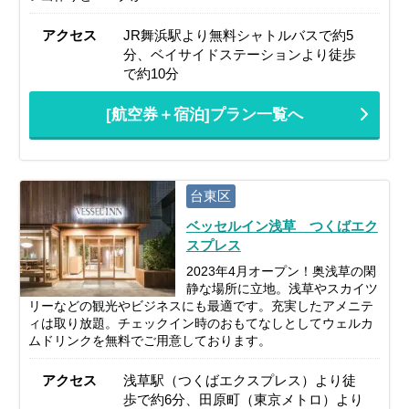
アクセス
JR舞浜駅より無料シャトルバスで約5
分、ベイサイドステーションより徒歩
で約10分
[航空券＋宿泊]プラン一覧へ
台東区
ベッセルイン浅草 つくばエク
スプレス
2023年4月オープン！奥浅草の閑
静な場所に立地。浅草やスカイツ
リーなどの観光やビジネスにも最適です。充実したアメニテ
ィは取り放題。チェックイン時のおもてなしとしてウェルカ
ムドリンクを無料でご用意しております。
アクセス
浅草駅（つくばエクスプレス）より徒
歩で約6分、田原町（東京メトロ）より