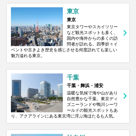
してご紹介。 次の旅が少し特別にな
る、“東京ならでは”の過ごし方をぜひ見つ
東京
けてみてください。
東京
東京タワーやスカイツリー
など観光スポットも多く、
国内や海外からの多くの訪
問者が訪れる。四季折々イ
ベントや古きよき歴史を感じさせる何度訪れても楽しい
魅力溢れる東京。
千葉
千葉・舞浜・浦安
温暖な気候で海や山があり
自然豊かな千葉。東京ディ
ズニーランドや鴨川シーワ
ールドの観光スポットもあ
り、アクアラインにある東京湾に浮ぶ海ほたるも人気。