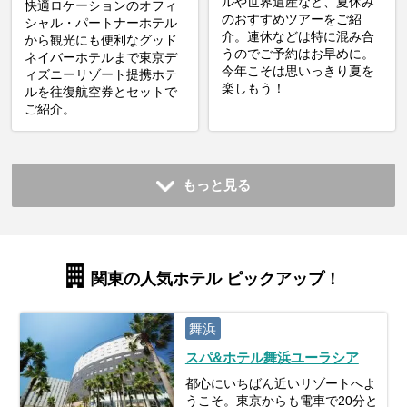
ルや世界遺産など、夏休み
快適ロケーションのオフィ
のおすすめツアーをご紹
シャル・パートナーホテル
介。連休などは特に混み合
から観光にも便利なグッド
うのでご予約はお早めに。
ネイバーホテルまで東京デ
今年こそは思いっきり夏を
ィズニーリゾート提携ホテ
楽しもう！
ルを往復航空券とセットで
ご紹介。
もっと見る
関東の人気ホテル ピックアップ！
舞浜
スパ&ホテル舞浜ユーラシア
都心にいちばん近いリゾートへよ
うこそ。東京からも電車で20分と