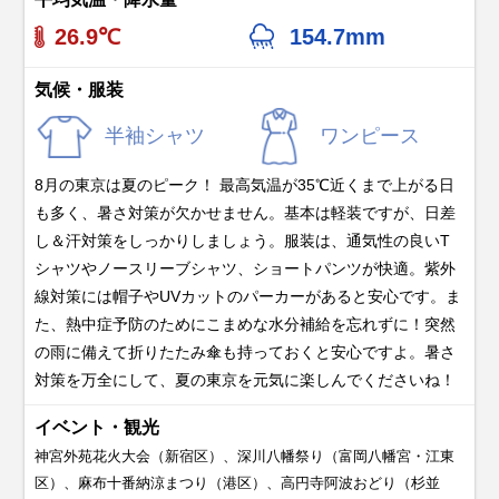
26.9℃
154.7mm
気候・服装
半袖シャツ
ワンピース
8月の東京は夏のピーク！ 最高気温が35℃近くまで上がる日
も多く、暑さ対策が欠かせません。基本は軽装ですが、日差
し＆汗対策をしっかりしましょう。服装は、通気性の良いT
シャツやノースリーブシャツ、ショートパンツが快適。紫外
線対策には帽子やUVカットのパーカーがあると安心です。ま
た、熱中症予防のためにこまめな水分補給を忘れずに！突然
の雨に備えて折りたたみ傘も持っておくと安心ですよ。暑さ
対策を万全にして、夏の東京を元気に楽しんでくださいね！
イベント・観光
神宮外苑花火大会（新宿区）、深川八幡祭り（富岡八幡宮・江東
区）、麻布十番納涼まつり（港区）、高円寺阿波おどり（杉並