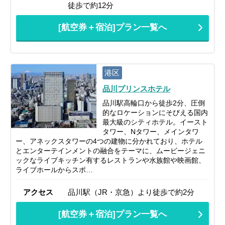
徒歩で約12分
[航空券＋宿泊]プラン一覧へ
港区
品川プリンスホテル
品川駅高輪口から徒歩2分、圧倒
的なロケーションにそびえる国内
最大級のシティホテル。イースト
タワー、Nタワー、メインタワ
ー、アネックスタワーの4つの建物に分かれており、ホテル
とエンターテインメントの融合をテーマに、ムービージェニ
ックなライブキッチン有するレストランや水族館や映画館、
ライブホールからスポ…
アクセス
品川駅（JR・京急）より徒歩で約2分
[航空券＋宿泊]プラン一覧へ