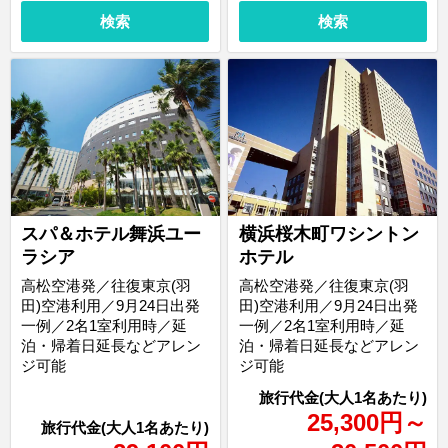
検索
検索
スパ＆ホテル舞浜ユー
横浜桜木町ワシントン
ラシア
ホテル
高松空港発／往復東京(羽
高松空港発／往復東京(羽
田)空港利用／9月24日出発
田)空港利用／9月24日出発
一例／2名1室利用時／延
一例／2名1室利用時／延
泊・帰着日延長などアレン
泊・帰着日延長などアレン
ジ可能
ジ可能
25,300
円
～