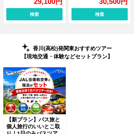
29,100
円
30,500
円
検索
検索
香川(高松)発関東おすすめツアー
【現地交通・体験などセットプラン】
【新プラン】バス旅と
個人旅行のいいとこ取
り！1日のみバスツア