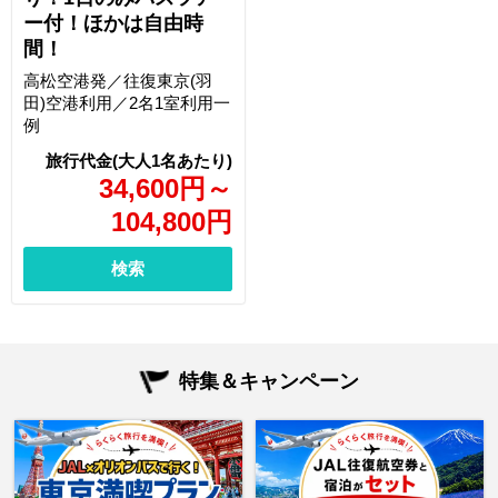
ー付！ほかは自由時
間！
高松空港発／往復東京(羽
田)空港利用／2名1室利用一
例
34,600
円
～
104,800
円
検索
特集＆キャンペーン