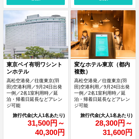
東京ベイ有明ワシント
変なホテル東京（都内
ンホテル
複数）
高松空港発／往復東京(羽
高松空港発／往復東京(羽
田)空港利用／9月24日出発
田)空港利用／9月24日出発
一例／2名1室利用時／延
一例／2名1室利用時／延
泊・帰着日延長などアレン
泊・帰着日延長などアレン
ジ可能
ジ可能
31,500
円
～
28,300
円
～
40,300
円
31,600
円