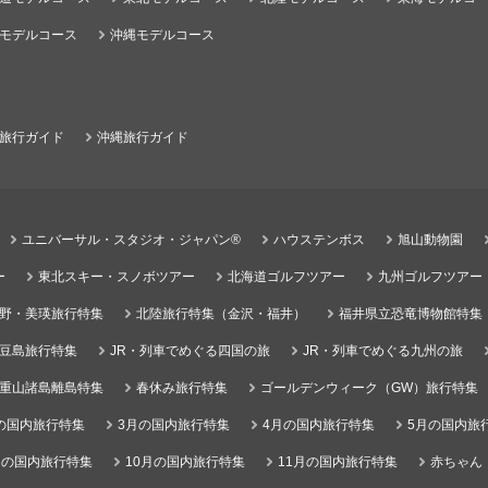
モデルコース
沖縄モデルコース
旅行ガイド
沖縄旅行ガイド
ユニバーサル・スタジオ・ジャパン®
ハウステンボス
旭山動物園
ー
東北スキー・スノボツアー
北海道ゴルフツアー
九州ゴルフツアー
野・美瑛旅行特集
北陸旅行特集（金沢・福井）
福井県立恐竜博物館特集
豆島旅行特集
JR・列車でめぐる四国の旅
JR・列車でめぐる九州の旅
重山諸島離島特集
春休み旅行特集
ゴールデンウィーク（GW）旅行特集
の国内旅行特集
3月の国内旅行特集
4月の国内旅行特集
5月の国内旅
月の国内旅行特集
10月の国内旅行特集
11月の国内旅行特集
赤ちゃん