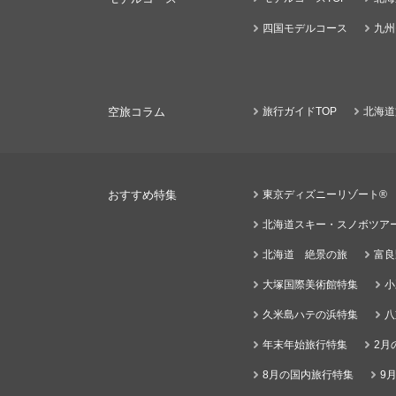
四国モデルコース
九州
空旅コラム
旅行ガイドTOP
北海道
おすすめ特集
東京ディズニーリゾート®
北海道スキー・スノボツア
北海道 絶景の旅
富良
大塚国際美術館特集
小
久米島ハテの浜特集
八
年末年始旅行特集
2月
8月の国内旅行特集
9