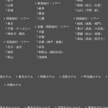
岩手
鳥取
東海旅行・ツアー
山形
島根（松江・出雲）
岐阜
宮城
山口（下関・萩）
愛知
関東旅行・ツアー
三重
四国旅行・ツアー
東京
徳島（徳島・鳴門）
近畿・関西旅行・ツアー
千葉・ディズニー
香川（高松・小豆島）
大阪
神奈川・横浜
愛媛（松山・道後）
京都
高知（高知・四万十）
北陸旅行・ツアー
兵庫（神戸・姫路）
石川・金沢
奈良
福井
和歌山（南紀白浜）
富山
淡路島
道ホテル
東北ホテル
関東ホテル
北陸ホテル
甲信越ホテル
沖縄ホテル
道モデルコース
東北モデルコース
北陸モデルコース
東海モデルコ