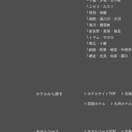
千歳・夕張・苫小牧
ニセコ・ルスツ
登別・洞爺
函館・湯の川・大沼
旭川・層雲峡
富良野・美瑛・旭岳
トマム・サホロ
帯広・十勝
釧路・阿寒・根室・中標津
網走・北見・知床・羅臼
ホテルから探す
ホテルサイトTOP
北海
四国ホテル
九州ホテル
モデルコース
モデルコースTOP
北海