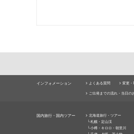
インフォメーション
よくある質問
変更・
ご出発までの流れ・当日の
国内旅行・国内ツアー
北海道旅行・ツアー
札幌・定山渓
小樽・キロロ・朝里川