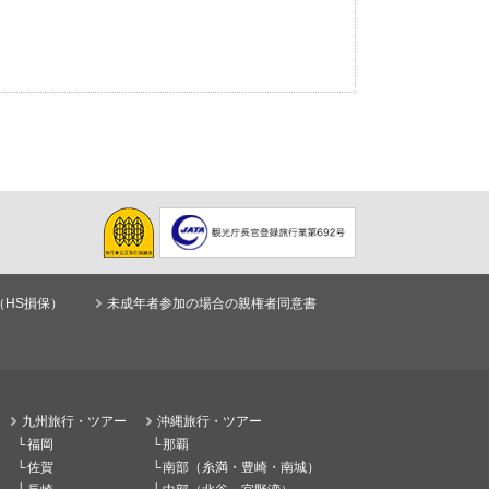
（HS損保）
未成年者参加の場合の親権者同意書
九州旅行・ツアー
沖縄旅行・ツアー
福岡
那覇
佐賀
南部（糸満・豊崎・南城）