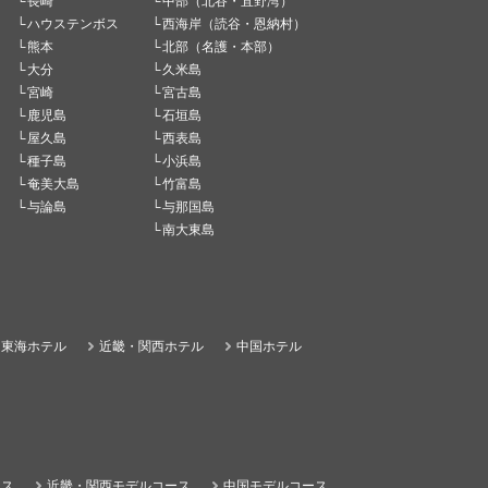
長崎
中部（北谷・宜野湾）
ハウステンボス
西海岸（読谷・恩納村）
熊本
北部（名護・本部）
大分
久米島
宮崎
宮古島
鹿児島
石垣島
屋久島
西表島
種子島
小浜島
奄美大島
竹富島
与論島
与那国島
南大東島
東海ホテル
近畿・関西ホテル
中国ホテル
ース
近畿・関西モデルコース
中国モデルコース