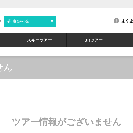
よく
地
香川(高松)発
スキーツアー
JRツアー
せん
ツアー情報がございません