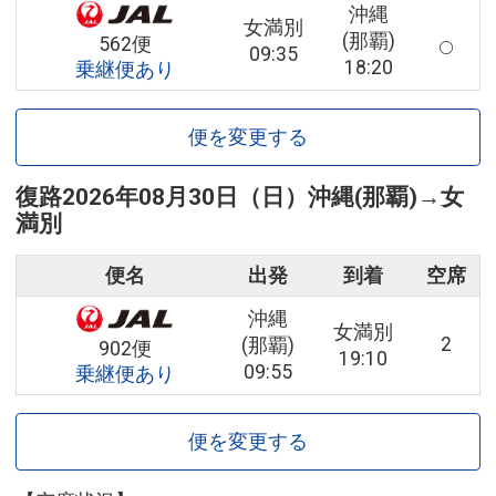
沖縄
女満別
(那覇)
562便
09:35
18:20
乗継便あり
便を変更する
復路
2026年08月30日（日）
沖縄(那覇)
→
女
満別
便名
出発
到着
空席
沖縄
女満別
2
(那覇)
902便
19:10
09:55
乗継便あり
便を変更する