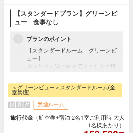
【スタンダードプラン】グリーンビ
ュー 食事なし
プランのポイント
【スタンダードルーム グリーンビ
ュー】
ゆったりと過ごせる広々とした空間
のスタンダードルーム。
＜グリーンビュー＞スタンダードルーム(全
※幼児（３歳～５歳）のお子様を対
室禁煙)
象に幼児施設使用料を設定し、朝
禁煙ルーム
朝
昼
夕
食・昼食・夕食（おとなの方のお食
事バイキングと同席に限る）やお子
旅行代金
（航空券+宿泊 2名1室ご利用時 大人
様用スリッパをご用意しておりま
1名様あたり）
す。