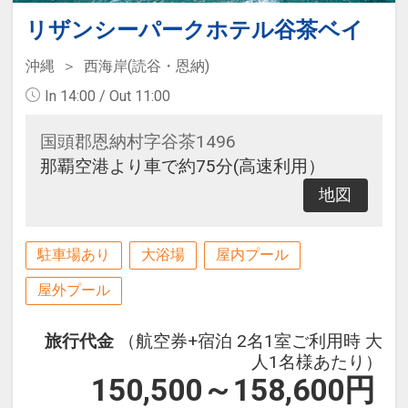
リザンシーパークホテル谷茶ベイ
沖縄
西海岸(読谷・恩納)
In 14:00 / Out 11:00
国頭郡恩納村字谷茶1496
那覇空港より車で約75分(高速利用）
地図
駐車場あり
大浴場
屋内プール
屋外プール
旅行代金
（航空券+宿泊 2名1室ご利用時 大
人1名様あたり）
150,500～158,600
円