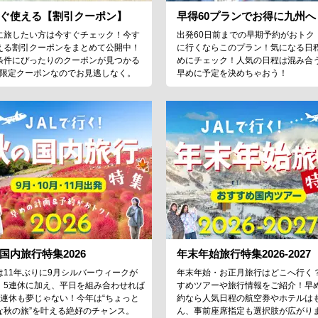
ぐ使える【割引クーポン】
早得60プランでお得に九州へ
に旅したい方は今すぐチェック！今す
出発60日前までの早期予約がおトク
える割引クーポンをまとめて公開中！
に行くならこのプラン！気になる日
条件にぴったりのクーポンが見つかる
めにチェック！人気の日程は混み合
♪限定クーポンなのでお見逃しなく。
早めに予定を決めちゃおう！
国内旅行特集2026
年末年始旅行特集2026-2027
は11年ぶりに9月シルバーウィークが
年末年始・お正月旅行はどこへ行く
！5連休に加え、平日を組み合わせれば
すめツアーや旅行情報をご紹介！早
9連休も夢じゃない！今年は“ちょっと
約なら人気日程の航空券やホテルは
な秋の旅”を叶える絶好のチャンス。
ん、事前座席指定も選択肢が広がり