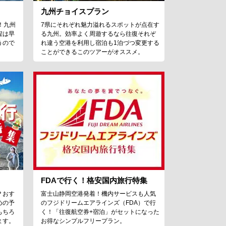
九州チョイスプラン
！九州
7県にそれぞれ魅力溢れるスポットが点在す
程は早
る九州。効率よく周遊するなら往復それぞ
うので
れ違う空港を利用し宿泊も1泊づつ変更する
ことができるこのツアーがオススメ。
FDAで行く！格安国内旅行特集
？おす
富士山静岡空港発着！機内サービスも人気
めの予
のフジドリームエアラインズ（FDA）で行
もちろ
く！「往復航空券+宿泊」がセットになった
ます。
お得なシンプルフリープラン。