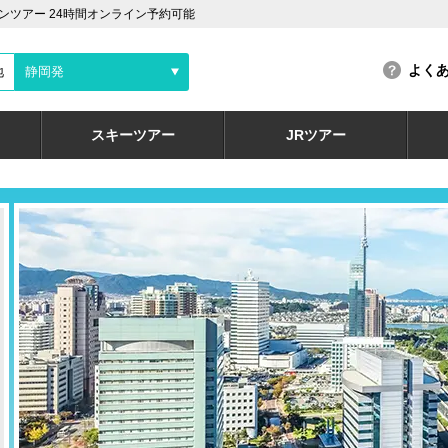
ツアー 24時間オンライン予約可能
よく
地
静岡発
スキーツアー
JRツアー