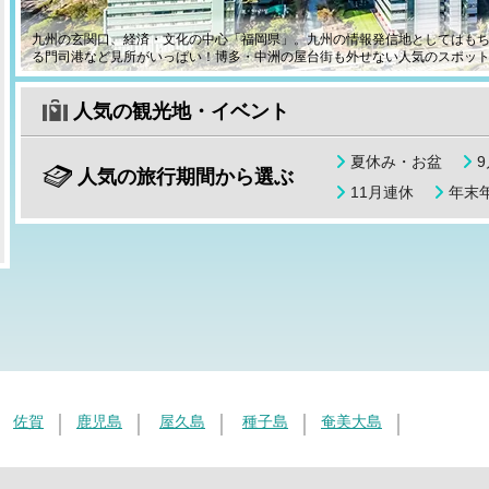
九州の玄関口、経済・文化の中心「福岡県」。九州の情報発信地としてはも
る門司港など見所がいっぱい！博多・中洲の屋台街も外せない人気のスポッ
人気の観光地・イベント
夏休み・お盆
人気の旅行期間から選ぶ
11月連休
年末年
佐賀
鹿児島
屋久島
種子島
奄美大島