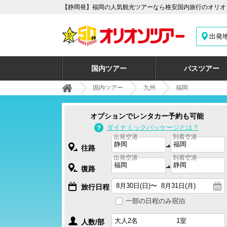
【静岡発】福岡の人気観光ツアーなら格安国内旅行のオリオン
出発
国内ツアー
バスツアー
国内ツアー
九州
福岡
オプションでレンタカー予約も可能
ダイナミックパッケージとは？
出発空港
到着空港
往路
出発空港
到着空港
復路
旅行日程
一部の日程のみ宿泊
人数/部