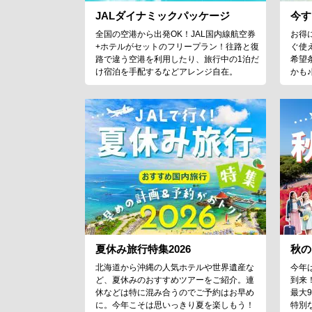
JALダイナミックパッケージ
今す
全国の空港から出発OK！JAL国内線航空券
お得
+ホテルがセットのフリープラン！往路と復
ぐ使
路で違う空港を利用したり、旅行中の1泊だ
希望
け宿泊を手配するなどアレンジ自在。
かも
夏休み旅行特集2026
秋の
北海道から沖縄の人気ホテルや世界遺産な
今年
ど、夏休みのおすすめツアーをご紹介。連
到来
休などは特に混み合うのでご予約はお早め
最大
に。今年こそは思いっきり夏を楽しもう！
特別