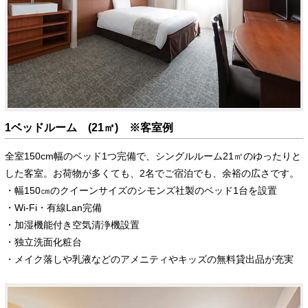
1ベッドルーム (21㎡) ※客室例
全室150cm幅のベッド1つ完備で、シングルルーム21㎡のゆったりと
した客室。お荷物が多くても、2名でご宿泊でも、余裕の広さです。
・幅150㎝のクイーンサイズのシモンズ社製のベッド1台を設置
・Wi-Fi・有線Lan完備
・加湿機能付き空気清浄機設置
・独立洗面化粧台
・メイク落しや乳液などのアメニティやキッズの無料貸出品が充実