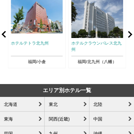
rev
Ne
ゾ
ホテルテトラ北九州
ホテルクラウンパレス北九
州
福岡/小倉
福岡/北九州（八幡）
エリア別ホテル一覧
北海道
東北
北陸
東海
関西(近畿)
中国
四国
九州
沖縄