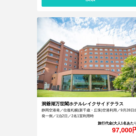
洞爺湖万世閣ホテルレイクサイドテラス
静岡空港発／往復札幌(新千歳・丘珠)空港利用／9月28日
発一例／1泊2日／2名1室利用時
97,000