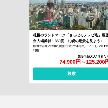
札幌のランドマーク「さっぽろテレビ塔」展
台入場券付！360度、札幌の絶景を見よう♪
静岡空港発／往復札幌(新千歳)空港利用／1泊2日／2名1
利用
74,900
円
～
125,200
検索