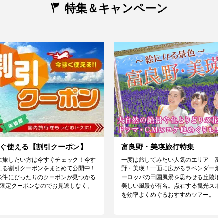
特集＆キャンペーン
ぐ使える【割引クーポン】
富良野・美瑛旅行特集
に旅したい方は今すぐチェック！今す
一度は旅してみたい人気のエリア 
える割引クーポンをまとめて公開中！
野・美瑛！一面に広がるラベンダー
条件にぴったりのクーポンが見つかる
ーロッパの田園風景を思わせる丘陵
♪限定クーポンなのでお見逃しなく。
美しい風景が有名。点在する観光ス
を効率よくめぐるおすすめツアー。