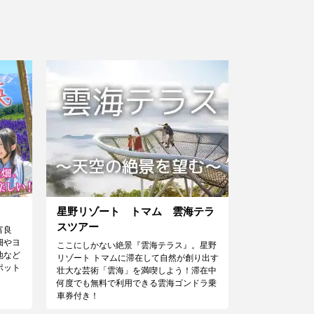
星野リゾート トマム 雲海テラ
スツアー
富良
畑やヨ
ここにしかない絶景『雲海テラス』。星野
地など
リゾート トマムに滞在して自然が創り出す
ポット
壮大な芸術「雲海」を満喫しよう！滞在中
何度でも無料で利用できる雲海ゴンドラ乗
車券付き！