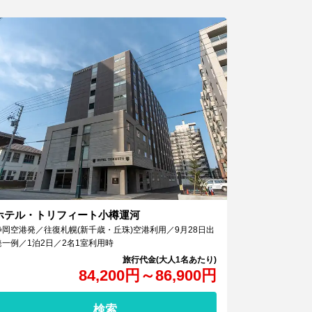
ホテル・トリフィート小樽運河
静岡空港発／往復札幌(新千歳・丘珠)空港利用／9月28日出
発一例／1泊2日／2名1室利用時
84,200
円
～
86,900
円
検索