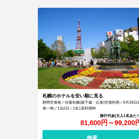
札幌のホテルを安い順に見る
静岡空港発／往復札幌(新千歳・丘珠)空港利用／9月28日
発一例／1泊2日／2名1室利用時
81,600
円
～
99,200
検索