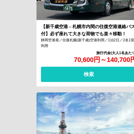
【新千歳空港⇔札幌市内間の往復空港連絡バ
付】必ず座れて大きな荷物でも楽々移動！
静岡空港発／往復札幌(新千歳)空港利用／1泊2日／2名1
利用
70,600
円
～
140,700
検索