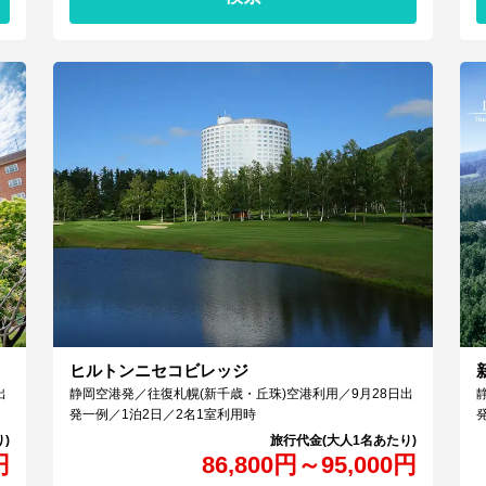
ヒルトンニセコビレッジ
出
静岡空港発／往復札幌(新千歳・丘珠)空港利用／9月28日出
発一例／1泊2日／2名1室利用時
円
86,800
円
～
95,000
円