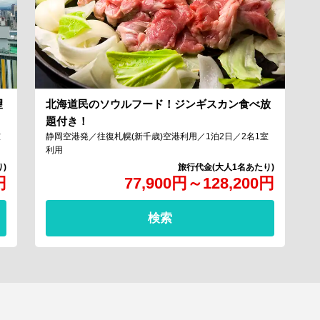
望
北海道民のソウルフード！ジンギスカン食べ放
題付き！
室
静岡空港発／往復札幌(新千歳)空港利用／1泊2日／2名1室
利用
円
77,900
円
～
128,200
円
検索