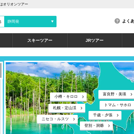
はオリオンツアー
よく
地
静岡発
スキーツアー
JRツアー
富良野・美瑛
小樽・キロロ
トマム・サホロ
札幌・定山渓
千歳・夕張
ニセコ・ルスツ
登別・洞爺