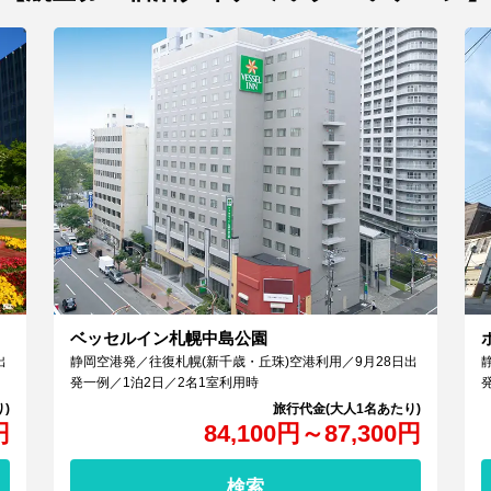
ベッセルイン札幌中島公園
出
静岡空港発／往復札幌(新千歳・丘珠)空港利用／9月28日出
発一例／1泊2日／2名1室利用時
円
84,100
円
～
87,300
円
検索