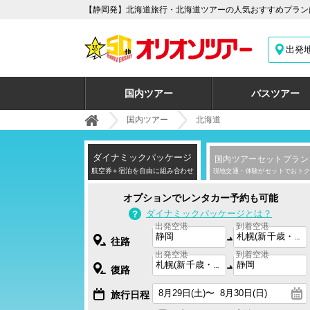
【静岡発】北海道旅行・北海道ツアーの人気おすすめプラン
出発
国内ツアー
バスツアー
国内ツアー
北海道
ダイナミック
パッケージ
国内ツアー
セットプラン
航空券＋宿泊を自由に組み合わせ
現地交通・体験がセットでおトク
オプションでレンタカー予約も可能
ダイナミックパッケージとは？
出発空港
到着空港
往路
出発空港
到着空港
復路
旅行日程