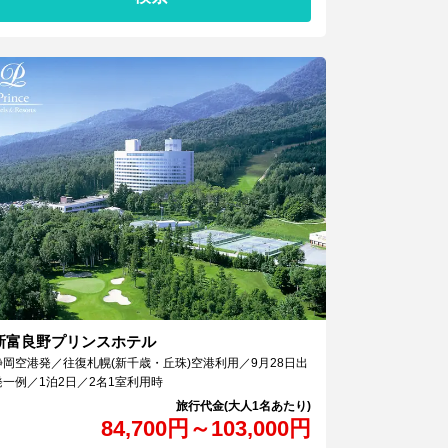
新富良野プリンスホテル
静岡空港発／往復札幌(新千歳・丘珠)空港利用／9月28日出
発一例／1泊2日／2名1室利用時
84,700
円
～
103,000
円