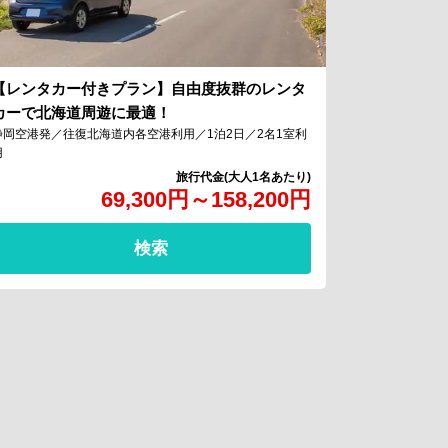
【レンタカー付きプラン】自由度抜群のレンタ
カーで北海道周遊に最適！
静岡空港発／往復北海道内各空港利用／1泊2日／2名1室利
用
69,300
円
～
158,200
円
検索