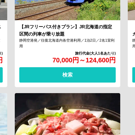
ス
【JRフリーパス付きプラン】JR北海道の指定
区間の列車が乗り放題
室
静岡空港発／往復北海道内各空港利用／1泊2日／2名1室利
用
円
70,000
円
～
124,600
円
検索