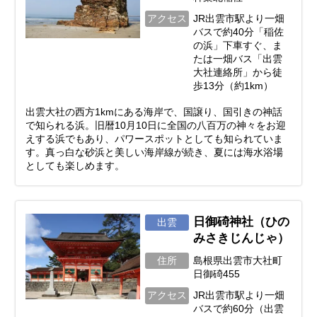
アクセス
JR出雲市駅より一畑
バスで約40分「稲佐
の浜」下車すぐ、ま
たは一畑バス「出雲
大社連絡所」から徒
歩13分（約1km）
出雲大社の西方1kmにある海岸で、国譲り、国引きの神話
で知られる浜。旧暦10月10日に全国の八百万の神々をお迎
えする浜でもあり、パワースポットとしても知られていま
す。真っ白な砂浜と美しい海岸線が続き、夏には海水浴場
としても楽しめます。
日御碕神社（ひの
出雲
みさきじんじゃ）
住所
島根県出雲市大社町
日御碕455
アクセス
JR出雲市駅より一畑
バスで約60分（出雲