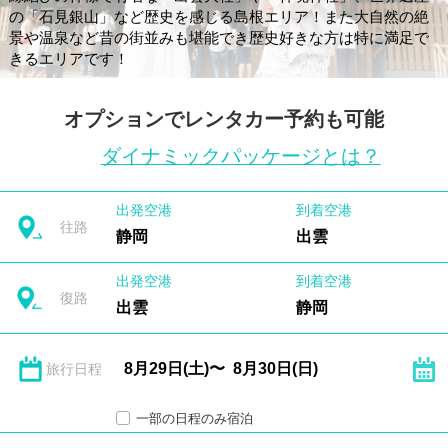
の「石見銀山」など歴史を感じる島根エリア！また大自然の絶
景や温泉など昔の街並みも堪能でき歴史好きな方は特に満足で
きるエリアです！
オプションでレンタカー予約も可能
ダイナミックパッケージとは？
出発空港
到着空港
往路
静岡
出雲
出発空港
到着空港
復路
出雲
静岡
旅行日程
一部の日程のみ宿泊