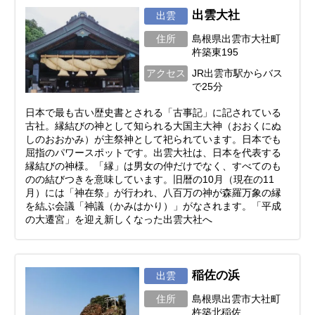
出雲大社
出雲
住所
島根県出雲市大社町
杵築東195
アクセス
JR出雲市駅からバス
で25分
日本で最も古い歴史書とされる「古事記」に記されている
古社。縁結びの神として知られる大国主大神（おおくにぬ
しのおおかみ）が主祭神として祀られています。日本でも
屈指のパワースポットです。出雲大社は、日本を代表する
縁結びの神様。「縁」は男女の仲だけでなく、すべてのも
のの結びつきを意味しています。旧暦の10月（現在の11
月）には「神在祭」が行われ、八百万の神が森羅万象の縁
を結ぶ会議「神議（かみはかり）」がなされます。「平成
の大遷宮」を迎え新しくなった出雲大社へ
稲佐の浜
出雲
住所
島根県出雲市大社町
杵築北稲佐