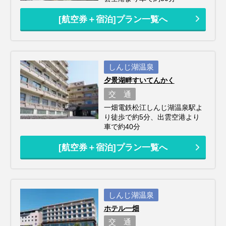
[航空券＋宿泊]プラン一覧へ
しんじ湖温泉
夕景湖畔すいてんかく
交 通
一畑電鉄松江しんじ湖温泉駅よ
り徒歩で約5分、出雲空港より
車で約40分
[航空券＋宿泊]プラン一覧へ
しんじ湖温泉
ホテル一畑
交 通