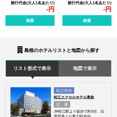
-
円
-
円
検索
検索
島根のホテルリストと地図から探す
リスト形式で表示
地図で表示
松江市内
松江エクセルホテル東急
交 通
JR松江駅より徒歩で約3分、出
雲空港より車で約30分