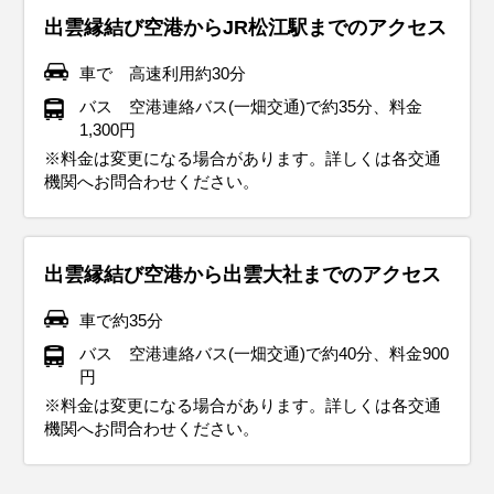
旬以降は冷え込みが強まり、10℃前後になることが多いで
下回ることもあります。そんな寒い時期の服装には、厚手の
す。インナーにヒートテックなどの保温効果があるものを着
込みが厳しいです。服装は厚手のロングコートやダウンジャ
が多くなります。3月上旬の服装はまだ冬の装いが必要で厚
い気温になります。服装は薄手の長袖シャツやカットソー
17℃前後で晴れて暖かく感じます。服装は日中は20℃を超え
ます。服装は半袖シャツや薄手のブラウスが良く、朝晩は涼
Tシャツやポロシャツ、ハーフパンツなどの通気性の良い軽
出雲縁結び空港からJR松江駅までのアクセス
す。 寒暖差が大きい時期なのでセーターやジャケット、コー
コートやダウンジャケットが必須です。インナーもセーター
るとより寒さを妨げます。またマフラー、手袋など、しっか
ケットがおすすめ。ヒートテックや起毛インナーで寒さ対策
手のコートがあると良いでしょう。また積雪を伴う場合もあ
に、カーディガンや薄手のジャケットを羽織るのがおすすめ
る日もあれば、17℃前後の日もあります。半袖シャツに薄手
しく感じることもあるので羽織るものがあると安心です。ま
装がおすすめです。日中の強い日差しを避けるために、帽子
トなどを状況に合わせて使い分けできる服装がおすすめで
や厚手のシャツなど、重ね着できるものを準備した方が良い
りとした防寒対策も必要です。積雪は少ないですが、路面の
をしっかりしましょう。手袋やマフラーなどの防寒対策も忘
るので防水や防寒に優れた靴のほうが安心です。中旬以降は
です。朝晩は冷え込むのでセーターやパーカー、ライトダウ
の羽織りもの（カーディガン、パーカー、ジャケットなど）
た、防水性の高いレインコートや撥水加工のあるジャケット
やサングラスを使ったり、日焼け止めで紫外線対策をしっか
車で 高速利用約30分
す。足元には防寒性のあるスニーカーやブーツを履いて、観
でしょう。朝晩の冷え込みや天候の変化に備え、マフラー・
凍結に備えて靴は防寒性が高く、滑りにくい低めのブーツや
れずに！雪や雨で路面が滑りやすくなることがあるので、滑
徐々に暖かくなり、軽めのコートやジャケットが良いでしょ
ンなどを重ね着すると良いでしょう。足元は歩きやすいスニ
がおすすめです。 足元はスニーカーや歩きやすい靴がおすす
で雨対策を！折りたたみ傘も必須です。靴は防水スニーカー
り行いましょう。観光施設などは冷房が効いてことが多いの
バス 空港連絡バス(一畑交通)で約35分、料金
光中の快適さを保ちます。
手袋・帽子などの防寒小物を持参すると安心です。また、防
スニーカーなどがおすすめです。
りにくい靴底の靴を選ぶと良い でしょう。
う。また朝晩は冷え込む日も多いので、脱ぎ着しやすい重ね
ーカーを選んで、観光を快適に楽しみましょう。また、ス
めです。出雲大社など、神社を参拝する際には、脱ぎ履きし
やレインシューズが安心できます。
で薄手の羽織ものがあると便利です。
1,300円
水性があり滑りにくい靴やブーツを選ぶことで、山間部など
着が便利です。
ギ・ヒノキ花粉がピークの地域もありますのでマスクなどの
やすい靴を選ぶと良いでしょう。 虫除けや紫外線対策も忘れ
※料金は変更になる場合があります。詳しくは各交通
イベント・観光
イベント・観光
イベント・観光
イベント・観光
イベント・観光
気温が下がりやすい場所でも安全に過ごせます。
花粉対策も忘れずに！
ずに持っていくと安心です。
機関へお問合わせください。
イベント・観光
紅葉シーズン、神在祭、神迎祭、神等去出祭、須佐神社の新嘗
ウィンタースポーツシーズン、イルミネーションシーズン、雲大
ウィンタースポーツシーズン、イルミネーションシーズン、出雲
あじさいの見頃、サイクリングシーズン、フィッシング、出雲大
海水浴シーズン、フィッシング、花火大会（各地）、平田天満宮
イベント・観光
イベント・観光
イベント・観光
祭:、石見神楽の奉納神楽、雲南出雲神楽の夕べ、グリーンフェス
社初詣、吉兆さん行列、出雲ウォーク、隠岐の牛突き（闘牛）初
大社相模分祠 節分祭、日本石見神楽大会、弥栄神楽まつり（どぶ
社 涼殿祭、大山夏山開き祭、松江武者の日、玉造ぷち湯治旅
奉納 平田一式飾り競技大会、多伎キララまつり、玉造温泉 夏まつ
春季祖霊社大祭（出雲大社教）、松江伝統芸能祭、玉造温泉 桜ま
タはまだ、さざんか祭り、HAGANEツリー点灯祭
場所、石見神楽公演（冬公演）
ろくの里）、浜田の夜神楽週末公演、牡蠣フェスティバル、松江
り、頓原のふる里夏祭り、鹿子原の虫送り、広瀬の祇園さん、宍
つり、田和山ひなまつり、多陀寺初午祭、山陰浜田港マリン大橋
スノーアクティビティシーズン、イルミネーションシーズン、神
桜の見頃、松江城春祭り、松江武者行列、津和野流鏑馬、大根島
バラの見頃、出雲大社・例大祭、五本松公園つつじまつり、八雲
水燈路（冬のライトアップ）
道町・氷川神社の祇園祭（れんげ祭）、全日本トライアスロン皆
リレーマラソン
在祭後の神等去出祭、水鳥観察会、ウインターナイトフェスティ
ぼたん祭、今在家チューリップまつり
立つ風土記の丘こどもまつり、ますだ夏まつり、美都温泉まつり
出雲縁結び空港から出雲大社までのアクセス
生大会、三刀屋天満宮例大祭
バル、アクアス（しまね海洋館）クリスマスイベント
車で約35分
バス 空港連絡バス(一畑交通)で約40分、料金900
円
※料金は変更になる場合があります。詳しくは各交通
機関へお問合わせください。