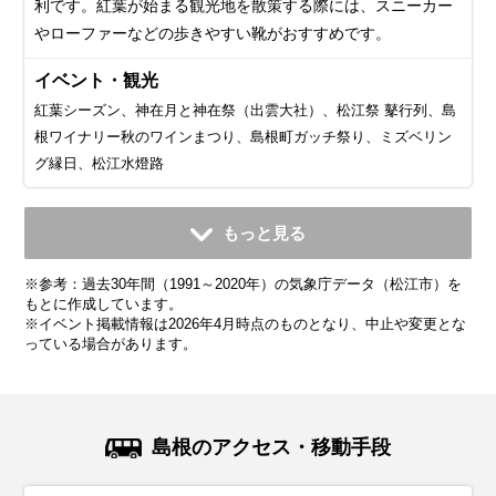
利です。紅葉が始まる観光地を散策する際には、スニーカー
やローファーなどの歩きやすい靴がおすすめです。
イベント・観光
紅葉シーズン、神在月と神在祭（出雲大社）、松江祭 鼕行列、島
根ワイナリー秋のワインまつり、島根町ガッチ祭り、ミズベリン
グ縁日、松江水燈路
11月
12月
1月
2月
3月
4月
5月
6月
7月
もっと見る
平均気温・降水量
平均気温・降水量
平均気温・降水量
平均気温・降水量
平均気温・降水量
平均気温・降水量
平均気温・降水量
平均気温・降水量
平均気温・降水量
※参考：過去30年間（1991～2020年）の気象庁データ（松江市）を
12.0℃
7.0℃
4.6℃
5.0℃
8.0℃
13.1℃
18.0℃
21.7℃
25.8℃
121.6mm
154.5mm
153.3mm
118.4mm
134.0mm
113.0mm
130.3mm
173.0mm
234.1mm
もとに作成しています。
※イベント掲載情報は2026年4月時点のものとなり、中止や変更とな
っている場合があります。
気候・服装
気候・服装
気候・服装
気候・服装
気候・服装
気候・服装
気候・服装
気候・服装
気候・服装
スプリング
スプリング
ダウン
ダウン
ダウン
ニット
コート
コート
コート
コート
カーディガン
長袖シャツ
半袖シャツ
ジャケット
ジャケット
長袖シャツ
レインコート
ワンピース
コート
ジャケット
ジャケット
ジャケット
コート
11月の島根地方は秋の終わりを感じ、冬へと向かう向かう季
12月の島根地方は本格的な冬の始まりで、冷え込みが一段と
1月の島根地方は最も寒い時期。平均気温は約4℃と寒い日が
2月の島根地方も1月に引き続き寒さが厳しく、積雪が観測さ
3月の島根地方は春の訪れを感じつつもまだ寒さが残る季節
4月の島根地方は徐々に冬の寒さが和らぎ、春らしい陽気に
5月の島根地方は春から初夏への移り変わりを感じられ、気
6月の島根地方は梅雨入りの時期で、雨の日が多くなりま
7月の島根地方は梅雨が明けると夏本番となり、平均気温は
島根のアクセス・移動手段
節です。気温も日中20℃近くまで上がる日もありますが、中
厳しくなる時期です。平均気温も7℃前後で最低気温は5℃を
続きます。服装はダウンジャケットや厚手のコートが最適で
れるエリアもあります。平均気温は約5℃で、特に朝晩の冷え
です。平均気温は約8℃で積雪は少なくなってきますが降水量
なる時期です。平均気温は約10～15℃で、比較的過ごしやす
候も安定していて観光にもぴったりな時期です。平均気温は
す。平均気温は21℃程度で、湿度が高くて蒸し暑い日もあり
27℃前後で湿度も高くて蒸し暑い日が続きます。服装は半袖