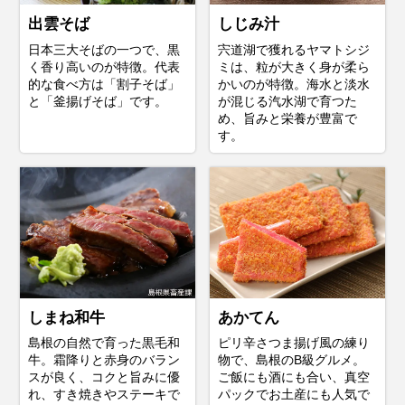
出雲そば
しじみ汁
日本三大そばの一つで、黒
宍道湖で獲れるヤマトシジ
く香り高いのが特徴。代表
ミは、粒が大きく身が柔ら
的な食べ方は「割子そば」
かいのが特徴。海水と淡水
と「釜揚げそば」です。
が混じる汽水湖で育つた
め、旨みと栄養が豊富で
す。
しまね和牛
あかてん
島根の自然で育った黒毛和
ピリ辛さつま揚げ風の練り
牛。霜降りと赤身のバラン
物で、島根のB級グルメ。
スが良く、コクと旨みに優
ご飯にも酒にも合い、真空
れ、すき焼きやステーキで
パックでお土産にも人気で