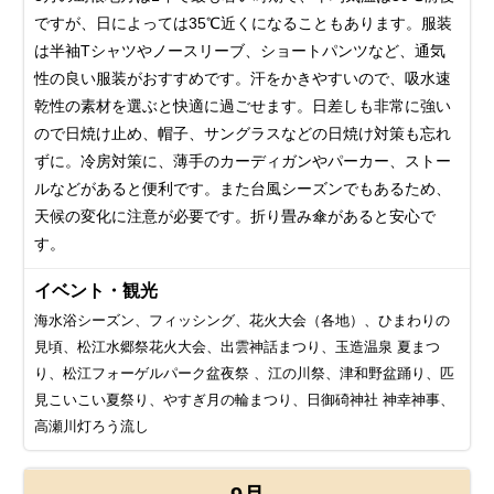
ですが、日によっては35℃近くになることもあります。服装
は半袖Tシャツやノースリーブ、ショートパンツなど、通気
性の良い服装がおすすめです。汗をかきやすいので、吸水速
乾性の素材を選ぶと快適に過ごせます。日差しも非常に強い
ので日焼け止め、帽子、サングラスなどの日焼け対策も忘れ
ずに。冷房対策に、薄手のカーディガンやパーカー、ストー
ルなどがあると便利です。また台風シーズンでもあるため、
天候の変化に注意が必要です。折り畳み傘があると安心で
す。
イベント・観光
海水浴シーズン、フィッシング、花火大会（各地）、ひまわりの
見頃、松江水郷祭花火大会、出雲神話まつり、玉造温泉 夏まつ
り、松江フォーゲルパーク盆夜祭 、江の川祭、津和野盆踊り、匹
見こいこい夏祭り、やすぎ月の輪まつり、日御碕神社 神幸神事、
高瀬川灯ろう流し