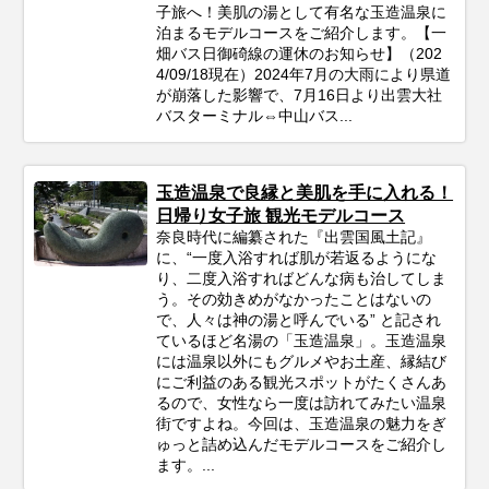
子旅へ！美肌の湯として有名な玉造温泉に
泊まるモデルコースをご紹介します。【一
畑バス日御碕線の運休のお知らせ】（202
4/09/18現在）2024年7月の大雨により県道
が崩落した影響で、7月16日より出雲大社
バスターミナル⇔中山バス...
玉造温泉で良縁と美肌を手に入れる！
日帰り女子旅 観光モデルコース
奈良時代に編纂された『出雲国風土記』
に、“一度入浴すれば肌が若返るようにな
り、二度入浴すればどんな病も治してしま
う。その効きめがなかったことはないの
で、人々は神の湯と呼んでいる” と記され
ているほど名湯の「玉造温泉」。玉造温泉
には温泉以外にもグルメやお土産、縁結び
にご利益のある観光スポットがたくさんあ
るので、女性なら一度は訪れてみたい温泉
街ですよね。今回は、玉造温泉の魅力をぎ
ゅっと詰め込んだモデルコースをご紹介し
ます。...