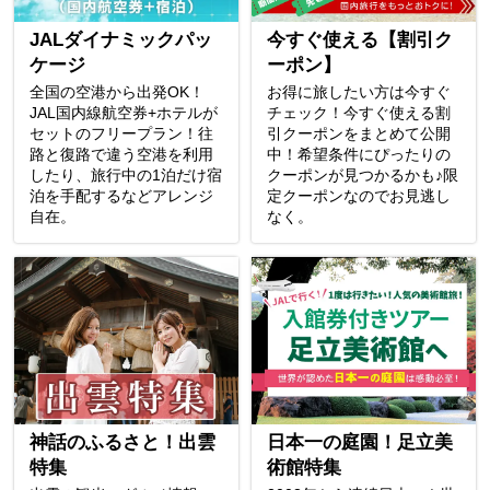
JALダイナミックパッ
今すぐ使える【割引ク
ケージ
ーポン】
全国の空港から出発OK！
お得に旅したい方は今すぐ
JAL国内線航空券+ホテルが
チェック！今すぐ使える割
セットのフリープラン！往
引クーポンをまとめて公開
路と復路で違う空港を利用
中！希望条件にぴったりの
したり、旅行中の1泊だけ宿
クーポンが見つかるかも♪限
泊を手配するなどアレンジ
定クーポンなのでお見逃し
自在。
なく。
神話のふるさと！出雲
日本一の庭園！足立美
特集
術館特集