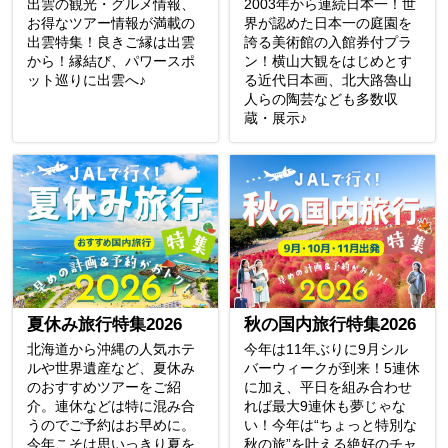
出雲の観光・グルメ情報、
2003年から連続日本一！世
お得なツアー情報が満載の
界が認めた日本一の庭園を
出雲特集！良きご縁は出雲
誇る美術館の入館券付プラ
から！縁結び、パワースポ
ン！横山大観をはじめとす
ット巡りに出雲へ♪
る近代日本画、北大路魯山
人らの陶芸なども多数収
蔵・展示♪
夏休み旅行特集2026
秋の国内旅行特集2026
北海道から沖縄の人気ホテ
今年は11年ぶりに9月シル
ルや世界遺産など、夏休み
バーウィークが到来！5連休
のおすすめツアーをご紹
に加え、平日を組み合わせ
介。連休などは特に混み合
れば最大9連休も夢じゃな
うのでご予約はお早めに。
い！今年は“ちょっと特別な
今年こそは思いっきり夏を
秋の旅”を叶える絶好のチャ