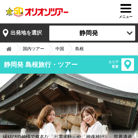
メニュー
静岡発
出発地を選択
国内ツアー
中国
島根
エリア
静岡発 島根旅行・ツアー
変更
縁結びの神様で有名な「出雲大社」や「神魂神社」、世界遺産