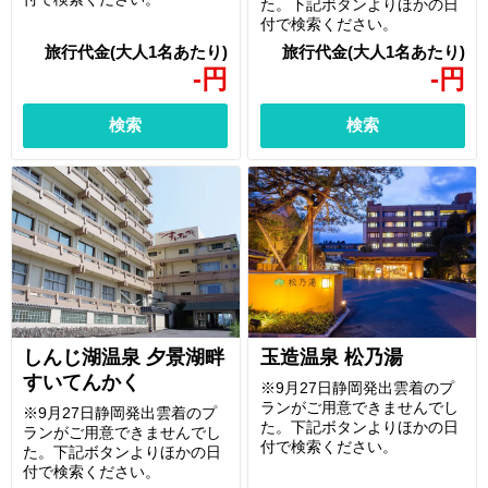
た。下記ボタンよりほかの日
付で検索ください。
-
円
-
円
検索
検索
しんじ湖温泉 夕景湖畔
玉造温泉 松乃湯
すいてんかく
※9月27日静岡発出雲着のプ
ランがご用意できませんでし
※9月27日静岡発出雲着のプ
た。下記ボタンよりほかの日
ランがご用意できませんでし
付で検索ください。
た。下記ボタンよりほかの日
付で検索ください。