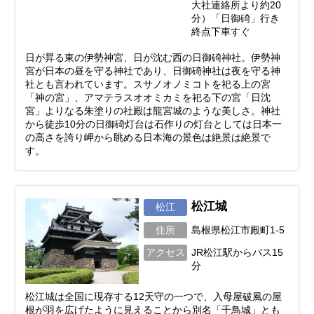
大社連絡所より約20
分）「日御碕」行き
終点下車すぐ
日が昇る東の伊勢神宮、日が沈む西の日御碕神社。伊勢神
宮が日本の昼を守る神社であり、日御碕神社は夜を守る神
社とも言われています。スサノオノミコトを祀る上の宮
「神の宮」、アマテラスオオミカミを祀る下の宮「日沈
宮」よりなる朱塗りの社殿は龍宮城のような美しさ。神社
から徒歩10分の日御碕灯台は石作りの灯台としては日本一
の高さを誇り岬から眺める日本海の景色は絶景は絶景で
す。
松江城
松江
住所
島根県松江市殿町1-5
アクセス
JR松江駅からバス15
分
松江城は全国に現存する12天守の一つで、入母屋破風の屋
根が羽を広げたように見えることから別名「千鳥城」とも