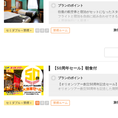
プランのポイント
往復の航空券と宿泊がセットになったスタ
フライトと宿泊を自由に組み合わせできる
ん周遊旅行にも最適！
旅行期間中の1泊だけの宿泊や延泊・飛び
JALマイレージ会員の方にはフライトマイ
旅
朝
昼
夕
セミダブル＜禁煙＞
禁煙ルーム
【50周年セール】朝食付
プランのポイント
【オリオンツアー創立50周年記念セール
オリオンツアー創立50周年を記念した期
往復の航空券と宿泊がセットになったスタ
フライトと宿泊を自由に組み合わせできる
旅
朝
昼
夕
セミダブル＜禁煙＞
禁煙ルーム
ん周遊旅行にも最適！
旅行期間中の1泊だけの宿泊や延泊・飛び
JALマイレージ会員の方にはフライトマイ