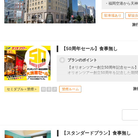
・福岡空港から天神
駐車場あり
駅徒歩
旅
【50周年セール】食事無し
プランのポイント
【オリオンツアー創立50周年記念セール
オリオンツアー創立50周年を記念した期
往復の航空券と宿泊がセットになったスタ
フライトと宿泊を自由に組み合わせできる
旅
朝
昼
夕
セミダブル＜禁煙＞
禁煙ルーム
ん周遊旅行にも最適！
旅行期間中の1泊だけの宿泊や延泊・飛び
JALマイレージ会員の方にはフライトマイ
【スタンダードプラン】食事無し