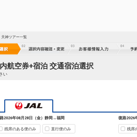
・天神ツアー一覧
国内航空券+宿泊 交通宿泊選択
さい
路
2026年08月28日（金）
静岡
→
福岡
復路
202
残席のある便のみ
直行便のみ
残席