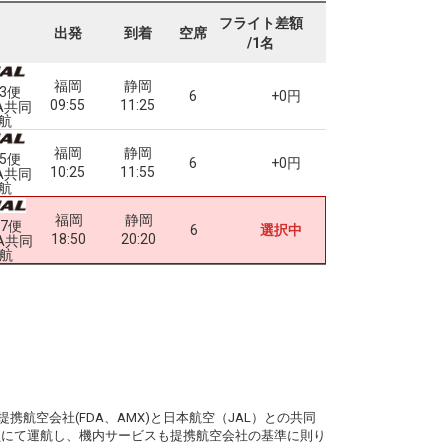
フライト差額
出発
到着
空席
/1名
福岡
静岡
13便
6
+0円
09:55
11:25
A共同
航
福岡
静岡
15便
6
+0円
10:25
11:55
A共同
航
福岡
静岡
17便
6
選択中
18:50
20:20
A共同
航
。
携航空会社(FDA、AMX)と日本航空（JAL）との共同
務員にて運航し、機内サービスも提携航空会社の基準に則り