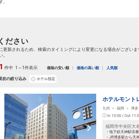
す。
ください
に更新されるため、検索のタイミングにより変更になる場合がございま
い。
1
件中
1～1件表示
価格の安い順
価格の高い順
人気順
現在の絞り込み
ホテル指定
ホテルモント
九州
福岡
博多
In 15:00 / Out 11:
福岡市中央区大名
・地下鉄天神駅④番
・JR博多駅から天