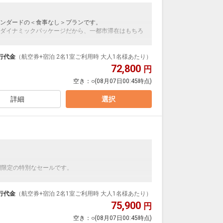
ンダードの＜食事なし＞プランです。
ダイナミックパッケージだから、一都市滞在はもちろ
泊なども自由自在です。
ルが50%貯まります。
行代金
（航空券+宿泊 2名1室ご利用時 大人1名様あたり）
72,800
円
空き：
○
(08月07日00:45時点)
詳細
選択
】
間限定の特別なセールです。
ンダードの＜朝食付き＞プランです。
ダイナミックパッケージだから、一都市滞在はもちろ
行代金
（航空券+宿泊 2名1室ご利用時 大人1名様あたり）
75,900
円
泊なども自由自在です。
空き：
○
(08月07日00:45時点)
ルが50%貯まります。