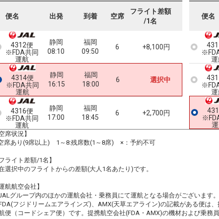
フライト差額
便名
出発
到着
空席
便名
/1名
静岡
福岡
4312便
43
6
+8,100円
08:10
09:50
※FDA共同
※FD
運航
運
静岡
福岡
4314便
43
6
選択中
16:15
18:00
※FDA共同
※FD
運航
運
静岡
福岡
43
4316便
6
+2,700円
17:00
18:45
※FD
※FDA共同
運
運航
空席状況】
:空席あり(9席以上) 1～8:残席数(1～8席) ×：予約不可
フライト差額/1名】
在選択中のフライトからの差額(大人1名あたり)です。
運航航空会社】
JALグループ内のほかの運航会社・乗務員にて運航となる場合がございます
FDA(フジドリームエアラインズ)、AMX(天草エアライン)の記載がある便は、提
航便（コードシェア便）です。提携航空会社(FDA・AMX)の機材および乗