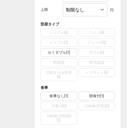
上限
円
部屋タイプ
シングル
[
0
]
ツイン
[
0
]
トリプル
[
0
]
フォース
[
0
]
セミダブル
[
1
]
ダブル
[
0
]
和室
[
0
]
和洋室
[
0
]
洋室または和室
メゾネット
[
0
]
[
0
]
食事
食事なし
[
1
]
朝食付
[
1
]
夕食付
[
0
]
1泊2食(夕朝)
[
0
]
1泊3食(夕朝昼)
[
0
]