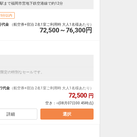
駅まで福岡市営地下鉄空港線で約12分
5分以内
行代金
（航空券+宿泊 2名1室ご利用時 大人1名様あたり）
72,500～76,300
円
】
間限定の特別なセールです。
ンダードの＜食事なし＞プランです。
ダイナミックパッケージだから、一都市滞在はもちろ
行代金
（航空券+宿泊 2名1室ご利用時 大人1名様あたり）
72,500
円
泊なども自由自在です。
空き：
○
(08月07日00:45時点)
ルが50%貯まります。
詳細
選択