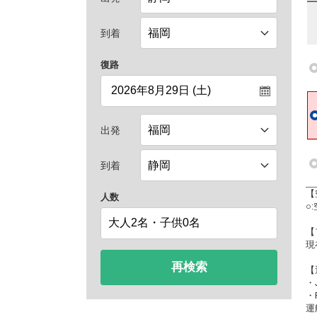
到着
復路
出発
到着
【
人数
○
【
現
再検索
【
・
・
運