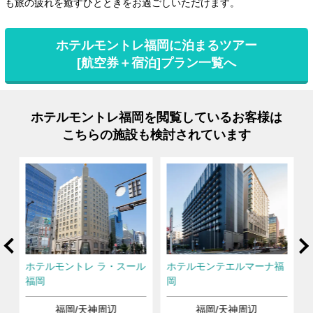
も旅の疲れを癒すひとときをお過ごしいただけます。
ホテルモントレ福岡に泊まるツアー
[航空券＋宿泊]プラン一覧へ
ホテルモントレ福岡を閲覧しているお客様は
こちらの施設も検討されています
rev
Ne
ホテルモントレ ラ・スール
ホテルモンテエルマーナ福
福岡
岡
福岡/天神周辺
福岡/天神周辺