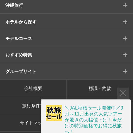
+
沖縄旅行
+
ホテルから探す
+
モデルコース
+
おすすめ特集
+
グループサイト
会社概要
標識・約款
旅行条件書
プライバシーポリシー
＼JAL秋旅セール開催中／9
月～11月出発の人気ツアー
が驚きの大幅値下げ！今だ
サイトマップ
画面共有サポート
けの特別価格でお得に秋旅
へ！