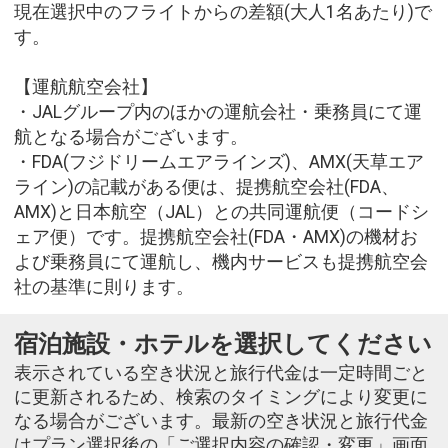
現在選択中のフライトからの差額(大人1名あたり)で
す。
【運航航空会社】
・JALグループ内のほかの運航会社・乗務員にて運
航となる場合がございます。
・FDA(フジドリームエアラインズ)、AMX(天草エア
ライン)の記載がある便は、提携航空会社(FDA、
AMX)と日本航空（JAL）との共同運航便（コードシ
ェア便）です。提携航空会社(FDA・AMX)の機材お
よび乗務員にて運航し、機内サービスも提携航空会
社の基準に則ります。
宿泊施設・ホテルを選択してください
表示されている空き状況と旅行代金は一定時間ごと
に更新されるため、検索のタイミングにより変更に
なる場合がございます。最新の空き状況と旅行代金
はプラン選択後の「ご選択内容の確認・変更」画面