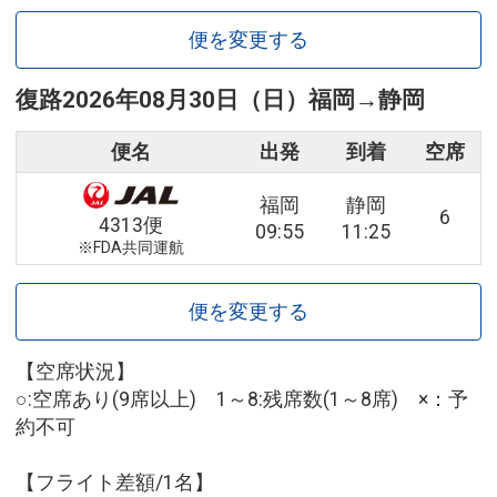
便を変更する
復路
2026年08月30日（日）
福岡
→
静岡
便名
出発
到着
空席
福岡
静岡
6
4313便
09:55
11:25
※FDA共同運航
便を変更する
【空席状況】
○:空席あり(9席以上) 1～8:残席数(1～8席) ×：予
約不可
【フライト差額/1名】