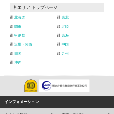
各エリア トップページ
北海道
東北
関東
北陸
甲信越
東海
近畿・関西
中国
四国
九州
沖縄
インフォメーション