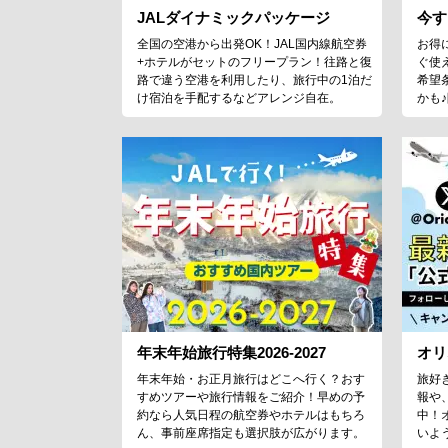
JALダイナミックパッケージ
今す
全国の空港から出発OK！JAL国内線航空券
お得
+ホテルがセットのフリープラン！往路と復
ぐ使
路で違う空港を利用したり、旅行中の1泊だ
希望
け宿泊を手配するなどアレンジ自在。
かも
年末年始旅行特集2026-2027
オリ
年末年始・お正月旅行はどこへ行く？おす
旅好
すめツアーや旅行情報をご紹介！早めの予
報や
約なら人気日程の航空券やホテルはもちろ
中！
ん、事前座席指定も選択肢が広がります。
いよ