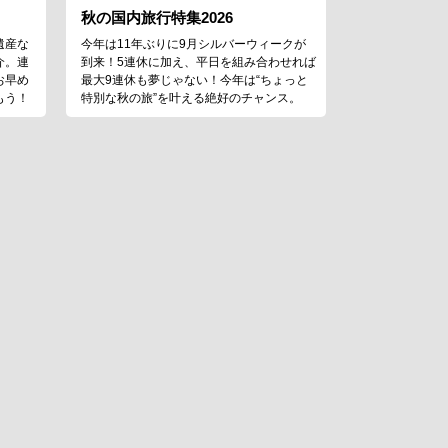
秋の国内旅行特集2026
遺産な
今年は11年ぶりに9月シルバーウィークが
介。連
到来！5連休に加え、平日を組み合わせれば
お早め
最大9連休も夢じゃない！今年は“ちょっと
もう！
特別な秋の旅”を叶える絶好のチャンス。