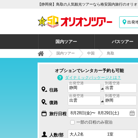
【静岡発】鳥取の人気観光ツアーなら格安国内旅行のオリオン
出発
国内ツアー
バスツアー
国内ツアー
中国
鳥取
オプションでレンタカー予約も可能
ダイナミックパッケージとは？
出発空港
到着空港
往路
出発空港
到着空港
復路
旅行日程
一部の日程のみ宿泊
人数/部