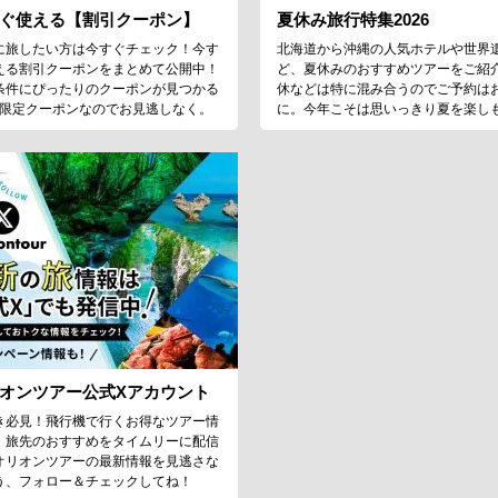
ぐ使える【割引クーポン】
夏休み旅行特集2026
に旅したい方は今すぐチェック！今す
北海道から沖縄の人気ホテルや世界
える割引クーポンをまとめて公開中！
ど、夏休みのおすすめツアーをご紹
条件にぴったりのクーポンが見つかる
休などは特に混み合うのでご予約は
♪限定クーポンなのでお見逃しなく。
に。今年こそは思いっきり夏を楽し
オンツアー公式Xアカウント
き必見！飛行機で行くお得なツアー情
、旅先のおすすめをタイムリーに配信
オリオンツアーの最新情報を見逃さな
う、フォロー＆チェックしてね！