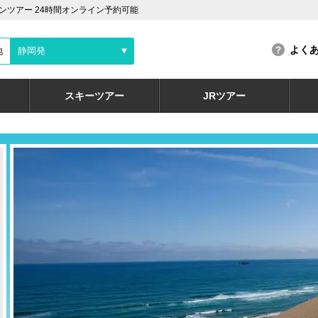
ツアー 24時間オンライン予約可能
よく
地
静岡発
スキーツアー
JRツアー